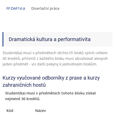
FF:DAF14
Disertační práce
Dramatická kultura a performativita
Student(ka) musí v předmětech těchto tří bloků splnit celkem
45 kreditů, přičemž z každého bloku musí absolvovat alespoň
jeden předmět - viz další pokyny k jednotlivým blokům.
Kurzy vyučované odborníky z praxe a kurzy
zahraničních hostů
Student(ka) musí v předmětech tohoto bloku získat
nejméně 30 kreditů.
Kód
Název