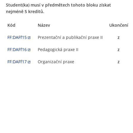
Student(ka) musí v předmětech tohoto bloku získat
nejméně 5 kreditů.
Kód
Název
Ukončení
FF:DAFf15
Prezentační a publikační praxe II
z
FF:DAFf16
Pedagogická praxe II
z
FF:DAFf17
Organizační praxe
z