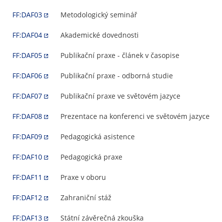
FF:DAF03
Metodologický seminář
FF:DAF04
Akademické dovednosti
FF:DAF05
Publikační praxe - článek v časopise
FF:DAF06
Publikační praxe - odborná studie
FF:DAF07
Publikační praxe ve světovém jazyce
FF:DAF08
Prezentace na konferenci ve světovém jazyce
FF:DAF09
Pedagogická asistence
FF:DAF10
Pedagogická praxe
FF:DAF11
Praxe v oboru
FF:DAF12
Zahraniční stáž
FF:DAF13
Státní závěrečná zkouška