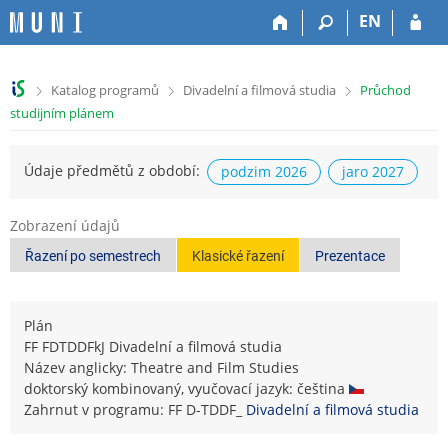
P
P
P
P
EN
ř
ř
ř
ř
e
e
e
e
s
s
s
s
>
>
>
Katalog programů
Divadelní a filmová studia
Průchod
k
k
k
k
studijním plánem
o
o
o
o
č
č
č
č
i
i
i
i
Údaje předmětů z období:
podzim 2026
jaro 2027
t
t
t
t
n
n
n
n
a
a
a
a
Zobrazení údajů
h
h
o
p
Řazení po semestrech
Klasické řazení
Prezentace
o
l
b
a
r
a
s
t
n
v
a
i
Plán
í
i
h
č
FF FDTDDFkJ Divadelní a filmová studia
l
č
k
Název anglicky: Theatre and Film Studies
i
k
u
doktorský kombinovaný, vyučovací jazyk: čeština
š
u
Zahrnut v programu: FF D-TDDF_
Divadelní a filmová studia
t
u