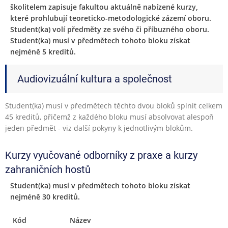
školitelem zapisuje fakultou aktuálně nabízené kurzy,
které prohlubují teoreticko-metodologické zázemí oboru.
Student(ka) volí předměty ze svého či příbuzného oboru.
Student(ka) musí v předmětech tohoto bloku získat
nejméně 5 kreditů.
Audiovizuální kultura a společnost
Student(ka) musí v předmětech těchto dvou bloků splnit celkem
45 kreditů, přičemž z každého bloku musí absolvovat alespoň
jeden předmět - viz další pokyny k jednotlivým blokům.
Kurzy vyučované odborníky z praxe a kurzy
zahraničních hostů
Student(ka) musí v předmětech tohoto bloku získat
nejméně 30 kreditů.
Kód
Název