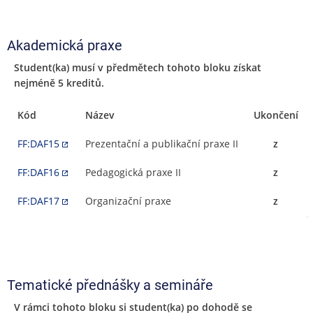
Akademická praxe
Student(ka) musí v předmětech tohoto bloku získat
nejméně 5 kreditů.
Kód
Název
Ukončení
FF:DAF15
Prezentační a publikační praxe II
z
FF:DAF16
Pedagogická praxe II
z
FF:DAF17
Organizační praxe
z
Tematické přednášky a semináře
V rámci tohoto bloku si student(ka) po dohodě se