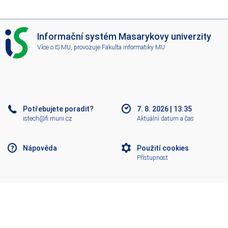
I
Informační systém Masarykovy univerzity
S
Více o IS MU
, provozuje
Fakulta informatiky MU
M
U
Potřebujete poradit?
7. 8. 2026
|
13:35
istech@fi.muni.cz
Aktuální datum a čas
Nápověda
Použití cookies
Přístupnost
Klasický IS