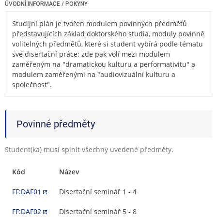
ÚVODNÍ INFORMACE / POKYNY
Studijní plán je tvořen modulem povinných předmětů
představujících základ doktorského studia, moduly povinně
volitelných předmětů, které si student vybírá podle tématu
své disertační práce: zde pak volí mezi modulem
zaměřeným na "dramatickou kulturu a performativitu" a
modulem zaměřenými na "audiovizuální kulturu a
společnost".
Povinné předměty
Student(ka) musí splnit všechny uvedené předměty.
Kód
Název
FF:DAF01
Disertační seminář 1 - 4
FF:DAF02
Disertační seminář 5 - 8