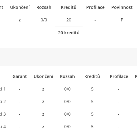
nt
Ukončení
Rozsah
Kreditů
Profilace
Povinnost
z
0/0
20
-
P
20 kreditů
Garant
Ukončení
Rozsah
Kreditů
Profilace
í 1
-
z
0/0
5
-
í 2
-
z
0/0
5
-
í 3
-
z
0/0
5
-
í 4
-
z
0/0
5
-