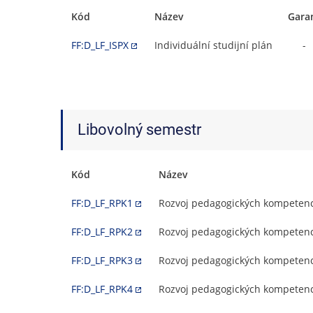
Kód
Název
Gara
FF:D_LF_ISPX
Individuální studijní plán
-
Libovolný semestr
Kód
Název
FF:D_LF_RPK1
Rozvoj pedagogických kompetenc
FF:D_LF_RPK2
Rozvoj pedagogických kompetenc
FF:D_LF_RPK3
Rozvoj pedagogických kompetenc
FF:D_LF_RPK4
Rozvoj pedagogických kompetenc