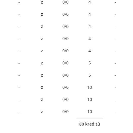
-
z
0/0
4
-
-
z
0/0
4
-
-
z
0/0
4
-
-
z
0/0
4
-
-
z
0/0
4
-
-
z
0/0
5
-
-
z
0/0
5
-
-
z
0/0
10
-
-
z
0/0
10
-
-
z
0/0
10
-
80 kreditů