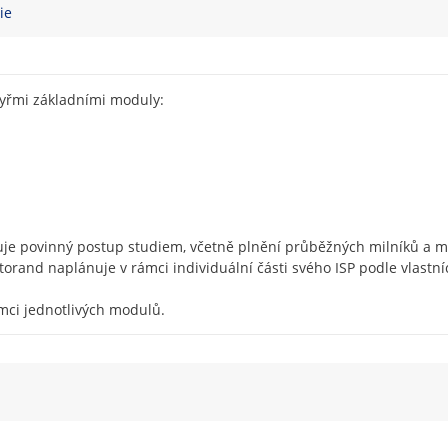
ie
tyřmi základními moduly:
je povinný postup studiem, včetně plnění průběžných milníků a mon
oktorand naplánuje v rámci individuální části svého ISP podle vlast
mci jednotlivých modulů.