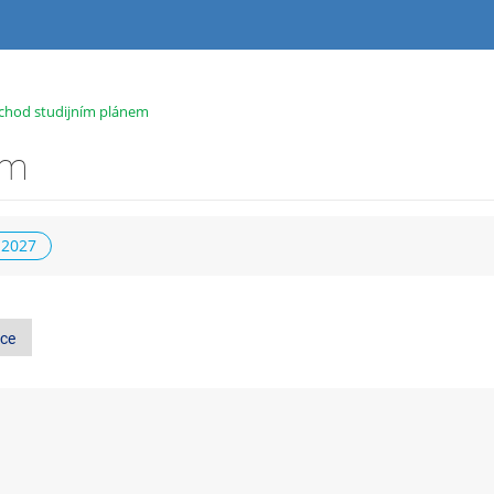
chod studijním plánem
em
 2027
ce