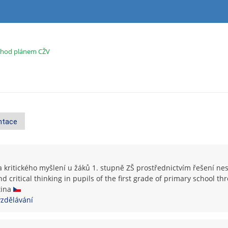
chod plánem CŽV
ntace
ritického myšlení u žáků 1. stupně ZŠ prostřednictvím řešení ne
d critical thinking in pupils of the first grade of primary school 
tina
vzdělávání