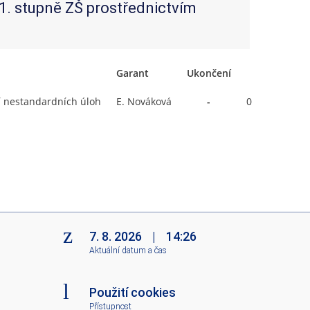
1. stupně ZŠ prostřednictvím
Garant
Ukončení
Rozsah
ní nestandardních úloh
E. Nováková
-
0/0 4 hodiny.
7. 8. 2026
|
14:26
Aktuální datum a čas
Použití cookies
Přístupnost