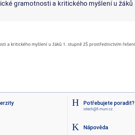
cké gramotnosti a kritického myšlení u žáků 
ti a kritického myšlení u žáků 1. stupně ZŠ prostřednictvím řeše
erzity
Potřebujete poradit?
istech@fi.muni.cz
Nápověda