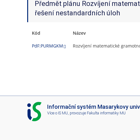
Předmět plánu Rozvíjení matemati
řešení nestandardních úloh
Kód
Název
PdF:PURMGKM
Rozvíjení matematické gramotnos
I
Informační systém Masarykovy univ
S
Více o IS MU
, provozuje
Fakulta informatiky MU
M
U