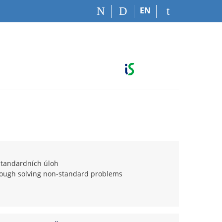
EN
standardních úloh
through solving non-standard problems