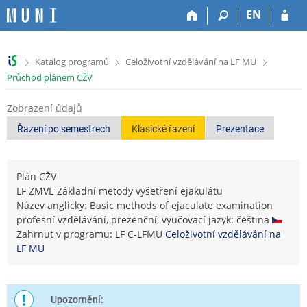
P
P
P
P
EN
ř
ř
ř
ř
e
e
e
e
s
s
s
s
>
>
>
Katalog programů
Celoživotní vzdělávání na LF MU
k
k
k
k
Průchod plánem CŽV
o
o
o
o
č
č
č
č
Zobrazení údajů
i
i
i
i
t
t
t
t
Řazení po semestrech
Klasické řazení
Prezentace
n
n
n
n
a
a
a
a
h
h
o
p
Plán CŽV
o
l
b
a
LF ZMVE Základní metody vyšetření ejakulátu
r
a
s
t
Název anglicky: Basic methods of ejaculate examination
n
v
a
i
profesní vzdělávání, prezenční, vyučovací jazyk: čeština
í
i
h
č
Zahrnut v programu: LF C-LFMU
Celoživotní vzdělávání na
l
č
k
LF MU
i
k
u
š
u
t
u
Upozornění: