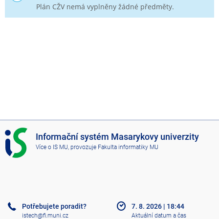
Plán CŽV nemá vyplněny žádné předměty.
I
Informační systém Masarykovy univerzity
S
Více o IS MU
, provozuje
Fakulta informatiky MU
M
U
Potřebujete poradit?
7. 8. 2026
|
18:44
istech@fi.muni.cz
Aktuální datum a čas