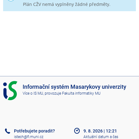
Plán CŽV nemá vyplněny žádné předměty.
I
Informační systém Masarykovy univerzity
S
Více o IS MU
, provozuje
Fakulta informatiky MU
M
U
Potřebujete poradit?
9. 8. 2026
|
12:21
istech@fi.muni.cz
Aktuální datum a čas