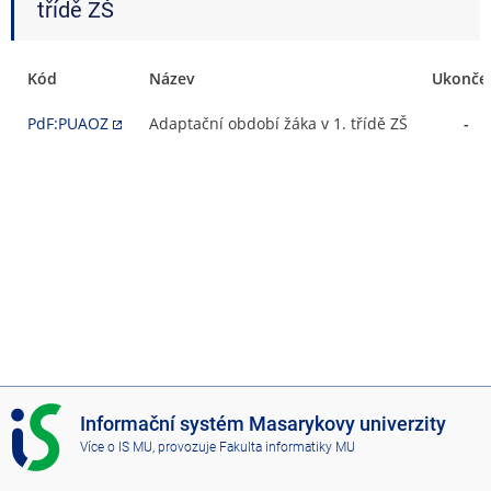
třídě ZŠ
Kód
Název
Ukonče
PdF:PUAOZ
Adaptační období žáka v 1. třídě ZŠ
-
I
Informační systém Masarykovy univerzity
S
Více o IS MU
, provozuje
Fakulta informatiky MU
M
U