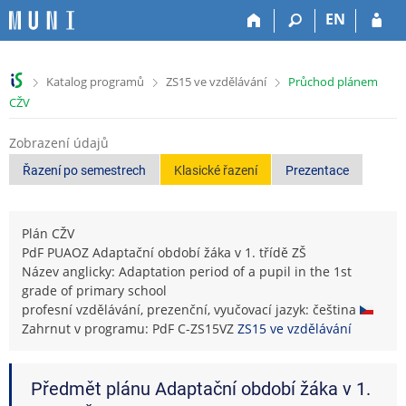
P
P
P
P
EN
ř
ř
ř
ř
e
e
e
e
s
s
s
s
>
>
>
Katalog programů
ZS15 ve vzdělávání
Průchod plánem
k
k
k
k
CŽV
o
o
o
o
č
č
č
č
Zobrazení údajů
i
i
i
i
t
t
t
t
Řazení po semestrech
Klasické řazení
Prezentace
n
n
n
n
a
a
a
a
h
h
o
p
Plán CŽV
o
l
b
a
PdF PUAOZ Adaptační období žáka v 1. třídě ZŠ
r
a
s
t
Název anglicky: Adaptation period of a pupil in the 1st
n
v
a
i
grade of primary school
í
i
h
č
profesní vzdělávání, prezenční, vyučovací jazyk: čeština
l
č
k
Zahrnut v programu: PdF C-ZS15VZ
ZS15 ve vzdělávání
i
k
u
š
u
t
Předmět plánu Adaptační období žáka v 1.
u