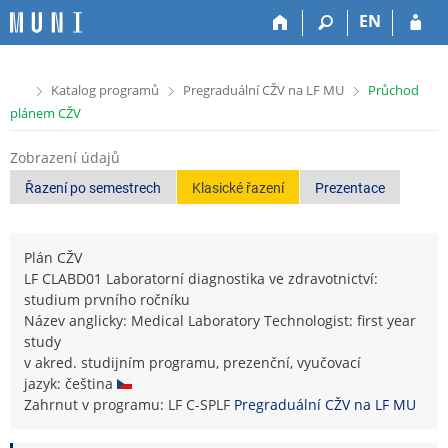
P
P
P
P
EN
ř
ř
ř
ř
e
e
e
e
s
s
s
s
>
>
>
Katalog programů
Pregraduální CŽV na LF MU
Průchod
k
k
k
k
plánem CŽV
o
o
o
o
č
č
č
č
Zobrazení údajů
i
i
i
i
t
t
t
t
Řazení po semestrech
Klasické řazení
Prezentace
n
n
n
n
a
a
a
a
h
h
o
p
Plán CŽV
o
l
b
a
LF CLABD01 Laboratorní diagnostika ve zdravotnictví:
r
a
s
t
studium prvního ročníku
n
v
a
i
Název anglicky: Medical Laboratory Technologist: first year
í
i
h
č
study
l
č
k
v akred. studijním programu, prezenční, vyučovací
i
k
u
jazyk: čeština
š
u
Zahrnut v programu: LF C-SPLF
Pregraduální CŽV na LF MU
t
u