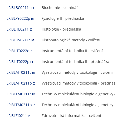
LF:BLBC0211s
Biochemie - seminář
LF:BLFY0222p
Fyziologie II - přednáška
LF:BLHE0211
Histologie - přednáška
LF:BLHV0211c
Histopatologické metody - cvičení
LF:BLIT0222c
Instrumentální technika II - cvičení
LF:BLIT0222p
Instrumentální technika II - přednáška
LF:BLMT0211c
Vyšetřovací metody v toxikologii - cvičení
LF:BLMT0211p
Vyšetřovací metody v toxikologii - přednášk
LF:BLTM0211c
Techniky molekulární biologie a genetiky - 
LF:BLTM0211p
Techniky molekulární biologie a genetiky -
LF:BLZI0211
Zdravotnická informatika - cvičení