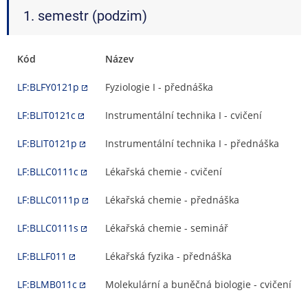
1. semestr (podzim)
Kód
Název
LF:BLFY0121p
Fyziologie I - přednáška
LF:BLIT0121c
Instrumentální technika I - cvičení
LF:BLIT0121p
Instrumentální technika I - přednáška
LF:BLLC0111c
Lékařská chemie - cvičení
LF:BLLC0111p
Lékařská chemie - přednáška
LF:BLLC0111s
Lékařská chemie - seminář
LF:BLLF011
Lékařská fyzika - přednáška
LF:BLMB011c
Molekulární a buněčná biologie - cvičení