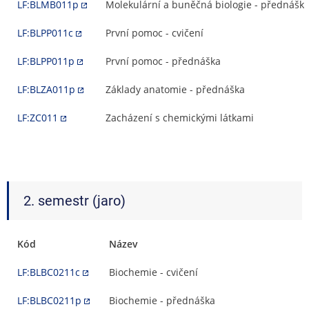
LF:BLMB011p
Molekulární a buněčná biologie - přednášk
LF:BLPP011c
První pomoc - cvičení
LF:BLPP011p
První pomoc - přednáška
LF:BLZA011p
Základy anatomie - přednáška
LF:ZC011
Zacházení s chemickými látkami
2. semestr (jaro)
Kód
Název
LF:BLBC0211c
Biochemie - cvičení
LF:BLBC0211p
Biochemie - přednáška