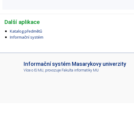
Další aplikace
Katalog předmětů
Informační systém
I
Informační systém Masarykovy univerzity
S
Více o IS MU
, provozuje
Fakulta informatiky MU
M
U