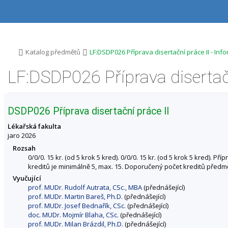
P
P
P
P
ř
ř
ř
ř
e
e
e
e
s
s
s
s
k
k
k
k
o
o
o
o
>
>
Katalog předmětů
LF:DSDP026 Příprava disertační práce II - In
č
č
č
č
i
i
i
i
LF:DSDP026 Příprava disertač
t
t
t
t
n
n
n
n
a
a
a
a
h
h
o
p
DSDP026 Příprava disertační práce II
o
l
b
a
r
a
s
t
Lékařská fakulta
n
v
a
i
jaro 2026
í
i
h
č
Rozsah
l
č
k
0/0/0. 15 kr. (od 5 krok 5 kred). 0/0/0. 15 kr. (od 5 krok 5 kred)
i
k
u
kreditů je minimálně 5, max. 15. Doporučený počet kreditů předmět
š
u
Vyučující
t
prof. MUDr. Rudolf Autrata, CSc., MBA
(přednášející)
u
prof. MUDr. Martin Bareš, Ph.D.
(přednášející)
prof. MUDr. Josef Bednařík, CSc.
(přednášející)
doc. MUDr. Mojmír Blaha, CSc.
(přednášející)
prof. MUDr. Milan Brázdil, Ph.D.
(přednášející)