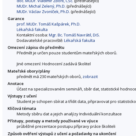
doc. MUDr. Vladimír Zbořil, CSc.
(přednášející)
MUDr. Michal Zelený, Ph.D.
(přednášející)
MUDr. Václav Zvoníček, Ph.D.
(přednášející)
Garance
prof. MUDr. Tomáš Kašpárek, Ph.D.
Lékařská fakulta
Kontaktní osoba:
Mgr. Bc. Tomáš Navrátil, DiS.
Dodavatelské pracoviště:
Lékařská fakulta
Omezení zápisu do předmětu
Předmět je určen pouze studentům mateřských oborů.
Jiné omezení: Hodnocení zadává školitel
Mateřské obory/plány
předmět má 230 mateřských oborů,
zobrazit
Anotace
Účast na specializovaném semináři, sběr dat, statistické hodnoce
Výstupy z učení
Student je schopen sbírat a třídit data, připravovat pro statistic
Klíčová témata
Metody sběru dat a jejich analýzy Individuální konzultace
Přístupy, postupy a metody používané ve výuce
průběžné prezentace postupu přípravy práce školiteli
Způsob ověření výstupů z učení a požadavky na ukončení