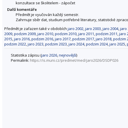
konzultace se školitelem - zápočet
Další komentáře
Předmět je vyučován každý semestr.
Zahrnuje sběr dat, studium potřebné literatury, statistické zpraco
Předmět je zařazen také v obdobích
jaro 2002
,
jaro 2003
,
jaro 2004
,
jaro
2009
,
podzim 2009
,
jaro 2010
,
podzim 2010
,
jaro 2011
,
podzim 2011
,
jaro 
2015
,
jaro 2016
,
podzim 2016
,
jaro 2017
,
podzim 2017
,
jaro 2018
,
podzim 
podzim 2022
,
jaro 2023
,
podzim 2023
,
jaro 2024
,
podzim 2024
,
jaro 2025
,
Statistika zápisu (
jaro 2026
,
nejnovější
)
Permalink:
https://is.muni.cz/predmet/med/jaro2026/DSDP026