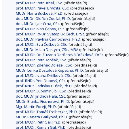
prof. MUDr. Petr Brhel, CSc.
(přednášející)
prof. MUDr. Pavel Brychta, CSc.
(přednášející)
MUDr. Hana Bučková, Ph.D.
(přednášející)
doc. MUDr. Oldřich Coufal, Ph.D.
(přednášející)
doc. MUDr. Igor Crha, CSc.
(přednášející)
prof. MUDr. Ivan Čapov, CSc.
(přednášející)
prof. MUDr. RNDr. Svatopluk Čech, DrSc.
(přednášející)
doc. MUDr. Pavlína Černochová, Ph.D.
(přednášející)
prof. MUDr. Eva Češková, CSc.
(přednášející)
doc. MUDr. Milan Dastych, CSc., MBA
(přednášející)
prof. MUDr. Bc. Zuzana Derflerová Brázdová, DrSc.
(přednášející)
prof. MUDr. Petr Dobšák, CSc.
(přednášející)
prof. MUDr. Zdeněk Doležel, CSc.
(přednášející)
MUDr. Lenka Dostalová Kopečná, Ph.D.
(přednášející)
prof. MUDr. Ivana Drtílková, CSc.
(přednášející)
prof. RNDr. Petr Dubový, CSc.
(přednášející)
prof. RNDr. Ladislav Dušek, Ph.D.
(přednášející)
prof. MUDr. Lubomír Elbl, CSc.
(přednášející)
doc. MUDr. Jindřich Fiala, CSc.
(přednášející)
MUDr. Blanka Fischerová, Ph.D.
(přednášející)
Mgr. Martin Forejt, Ph.D.
(přednášející)
prof. MUDr. Tomáš Freiberger, Ph.D.
(přednášející)
MUDr. Renata Gaillyová, Ph.D.
(přednášející)
prof. MUDr. Petr Gál, Ph.D.
(přednášející)
prof. MUDr. Roman Gál, Ph.D.
(přednášející)