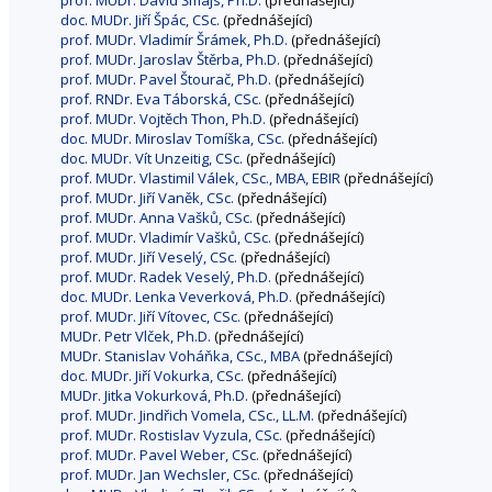
prof. MUDr. David Šmajs, Ph.D.
(přednášející)
doc. MUDr. Jiří Špác, CSc.
(přednášející)
prof. MUDr. Vladimír Šrámek, Ph.D.
(přednášející)
prof. MUDr. Jaroslav Štěrba, Ph.D.
(přednášející)
prof. MUDr. Pavel Štourač, Ph.D.
(přednášející)
prof. RNDr. Eva Táborská, CSc.
(přednášející)
prof. MUDr. Vojtěch Thon, Ph.D.
(přednášející)
doc. MUDr. Miroslav Tomíška, CSc.
(přednášející)
doc. MUDr. Vít Unzeitig, CSc.
(přednášející)
prof. MUDr. Vlastimil Válek, CSc., MBA, EBIR
(přednášející)
prof. MUDr. Jiří Vaněk, CSc.
(přednášející)
prof. MUDr. Anna Vašků, CSc.
(přednášející)
prof. MUDr. Vladimír Vašků, CSc.
(přednášející)
prof. MUDr. Jiří Veselý, CSc.
(přednášející)
prof. MUDr. Radek Veselý, Ph.D.
(přednášející)
doc. MUDr. Lenka Veverková, Ph.D.
(přednášející)
prof. MUDr. Jiří Vítovec, CSc.
(přednášející)
MUDr. Petr Vlček, Ph.D.
(přednášející)
MUDr. Stanislav Voháňka, CSc., MBA
(přednášející)
doc. MUDr. Jiří Vokurka, CSc.
(přednášející)
MUDr. Jitka Vokurková, Ph.D.
(přednášející)
prof. MUDr. Jindřich Vomela, CSc., LL.M.
(přednášející)
prof. MUDr. Rostislav Vyzula, CSc.
(přednášející)
prof. MUDr. Pavel Weber, CSc.
(přednášející)
prof. MUDr. Jan Wechsler, CSc.
(přednášející)