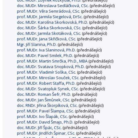
doc. MUDr. Zbyněk Rozkydal, Ph.D.
(přednášející)
doc. MUDr. Miroslava Sedláčková, CSc.
(přednášející)
prof. MUDr. Věra Semrádová, CSc.
(přednášející)
prof. MUDr. Jarmila Siegelová, DrSc.
(přednášející)
doc. MUDr. Karolína Skorkovská, Ph.D.
(přednášející)
doc. MUDr. Šárka Skorkovská, CSc.
(přednášející)
doc. MUDr. Jarmila Skotáková, CSc.
(přednášející)
prof. MUDr. Jana Skřičková, CSc.
(přednášející)
Mgr. Jiří Slanina, Ph.D.
(přednášející)
prof. MUDr. Iva Slaninová, Ph.D.
(přednášející)
doc. MUDr. Pavel Smilek, Ph.D.
(přednášející)
prof. MUDr. Martin Smrčka, Ph.D., MBA
(přednášející)
doc. MUDr. Svatava Snopková, Ph.D.
(přednášející)
prof. MUDr. Vladimír Soška, CSc.
(přednášející)
prof. MUDr. Miroslav Souček, CSc.
(přednášející)
prof. MUDr. Robert Staffa, Ph.D.
(přednášející)
doc. MUDr. Svatopluk Synek, CSc.
(přednášející)
doc. MUDr. Roman Šefr, Ph.D.
(přednášející)
doc. MUDr. Jan Šimůnek, CSc.
(přednášející)
doc. RNDr. Jiřina Škorpíková, CSc.
(přednášející)
prof. MUDr. Pavel Šlampa, CSc.
(přednášející)
prof. MUDr. Ivo Šlapák, CSc.
(přednášející)
prof. MUDr. David Šmajs, Ph.D.
(přednášející)
doc. MUDr. Jiří Špác, CSc.
(přednášející)
prof. MUDr. Jindřich Špinar, CSc.
(přednášející)