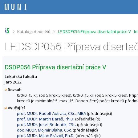
P
P
P
P
ř
ř
ř
ř
e
e
e
e
s
s
s
s
k
k
k
k
o
o
o
o
>
>
Katalog předmětů
LF:DSDP056 Příprava disertační práce V - 
č
č
č
č
i
i
i
i
LF:DSDP056 Příprava disertač
t
t
t
t
n
n
n
n
a
a
a
a
h
h
o
p
DSDP056 Příprava disertační práce V
o
l
b
a
r
a
s
t
Lékařská fakulta
n
v
a
i
jaro 2022
í
i
h
č
Rozsah
l
č
k
0/0/0. 15 kr. (od 5 krok 5 kred). 0/0/0. 15 kr. (od 5 krok 5 kred)
i
k
u
kreditů je minimálně 5, max. 15. Doporučený počet kreditů předmět
š
u
Vyučující
t
prof. MUDr. Rudolf Autrata, CSc., MBA
(přednášející)
u
prof. MUDr. Martin Bareš, Ph.D.
(přednášející)
prof. MUDr. Josef Bednařík, CSc.
(přednášející)
doc. MUDr. Mojmír Blaha, CSc.
(přednášející)
prof. MUDr. Milan Brázdil, Ph.D.
(přednášející)