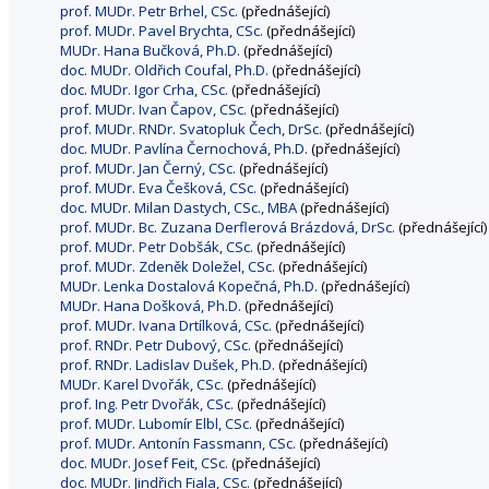
prof. MUDr. Petr Brhel, CSc.
(přednášející)
prof. MUDr. Pavel Brychta, CSc.
(přednášející)
MUDr. Hana Bučková, Ph.D.
(přednášející)
doc. MUDr. Oldřich Coufal, Ph.D.
(přednášející)
doc. MUDr. Igor Crha, CSc.
(přednášející)
prof. MUDr. Ivan Čapov, CSc.
(přednášející)
prof. MUDr. RNDr. Svatopluk Čech, DrSc.
(přednášející)
doc. MUDr. Pavlína Černochová, Ph.D.
(přednášející)
prof. MUDr. Jan Černý, CSc.
(přednášející)
prof. MUDr. Eva Češková, CSc.
(přednášející)
doc. MUDr. Milan Dastych, CSc., MBA
(přednášející)
prof. MUDr. Bc. Zuzana Derflerová Brázdová, DrSc.
(přednášející)
prof. MUDr. Petr Dobšák, CSc.
(přednášející)
prof. MUDr. Zdeněk Doležel, CSc.
(přednášející)
MUDr. Lenka Dostalová Kopečná, Ph.D.
(přednášející)
MUDr. Hana Došková, Ph.D.
(přednášející)
prof. MUDr. Ivana Drtílková, CSc.
(přednášející)
prof. RNDr. Petr Dubový, CSc.
(přednášející)
prof. RNDr. Ladislav Dušek, Ph.D.
(přednášející)
MUDr. Karel Dvořák, CSc.
(přednášející)
prof. Ing. Petr Dvořák, CSc.
(přednášející)
prof. MUDr. Lubomír Elbl, CSc.
(přednášející)
prof. MUDr. Antonín Fassmann, CSc.
(přednášející)
doc. MUDr. Josef Feit, CSc.
(přednášející)
doc. MUDr. Jindřich Fiala, CSc.
(přednášející)