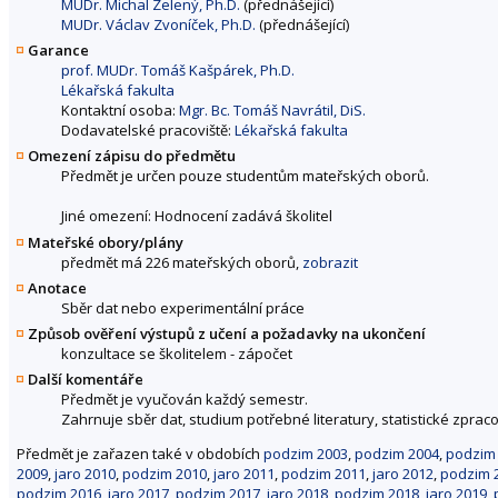
MUDr. Michal Zelený, Ph.D.
(přednášející)
MUDr. Václav Zvoníček, Ph.D.
(přednášející)
Garance
prof. MUDr. Tomáš Kašpárek, Ph.D.
Lékařská fakulta
Kontaktní osoba:
Mgr. Bc. Tomáš Navrátil, DiS.
Dodavatelské pracoviště:
Lékařská fakulta
Omezení zápisu do předmětu
Předmět je určen pouze studentům mateřských oborů.
Jiné omezení: Hodnocení zadává školitel
Mateřské obory/plány
předmět má 226 mateřských oborů,
zobrazit
Anotace
Sběr dat nebo experimentální práce
Způsob ověření výstupů z učení a požadavky na ukončení
konzultace se školitelem - zápočet
Další komentáře
Předmět je vyučován každý semestr.
Zahrnuje sběr dat, studium potřebné literatury, statistické zpraco
Předmět je zařazen také v obdobích
podzim 2003
,
podzim 2004
,
podzim
2009
,
jaro 2010
,
podzim 2010
,
jaro 2011
,
podzim 2011
,
jaro 2012
,
podzim 
podzim 2016
,
jaro 2017
,
podzim 2017
,
jaro 2018
,
podzim 2018
,
jaro 2019
,