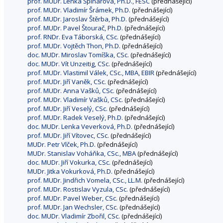
prof. MUDr. Lenka Špinarová, Ph.D., FESC
(přednášející)
prof. MUDr. Vladimír Šrámek, Ph.D.
(přednášející)
prof. MUDr. Jaroslav Štěrba, Ph.D.
(přednášející)
prof. MUDr. Pavel Štourač, Ph.D.
(přednášející)
prof. RNDr. Eva Táborská, CSc.
(přednášející)
prof. MUDr. Vojtěch Thon, Ph.D.
(přednášející)
doc. MUDr. Miroslav Tomíška, CSc.
(přednášející)
doc. MUDr. Vít Unzeitig, CSc.
(přednášející)
prof. MUDr. Vlastimil Válek, CSc., MBA, EBIR
(přednášející)
prof. MUDr. Jiří Vaněk, CSc.
(přednášející)
prof. MUDr. Anna Vašků, CSc.
(přednášející)
prof. MUDr. Vladimír Vašků, CSc.
(přednášející)
prof. MUDr. Jiří Veselý, CSc.
(přednášející)
prof. MUDr. Radek Veselý, Ph.D.
(přednášející)
doc. MUDr. Lenka Veverková, Ph.D.
(přednášející)
prof. MUDr. Jiří Vítovec, CSc.
(přednášející)
MUDr. Petr Vlček, Ph.D.
(přednášející)
MUDr. Stanislav Voháňka, CSc., MBA
(přednášející)
doc. MUDr. Jiří Vokurka, CSc.
(přednášející)
MUDr. Jitka Vokurková, Ph.D.
(přednášející)
prof. MUDr. Jindřich Vomela, CSc., LL.M.
(přednášející)
prof. MUDr. Rostislav Vyzula, CSc.
(přednášející)
prof. MUDr. Pavel Weber, CSc.
(přednášející)
prof. MUDr. Jan Wechsler, CSc.
(přednášející)
doc. MUDr. Vladimír Zbořil, CSc.
(přednášející)