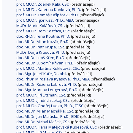
prof. MUDr. Zdeněk Kala, CSc.
(přednášející)
prof. MUDr. Kateřina Kaňková, Ph.D.
(přednášející)
prof. MUDr. Tomáš Kašpárek, Ph.D.
(přednášející)
prof. MUDr. Igor Kiss, Ph.D., MBA
(přednášející)
MUDr. Marie Kolářová, CSc.
(přednášející)
prof. MUDr. Rom Kostřica, CSc.
(přednášející)
doc. RNDr. Irena Koutná, Ph.D.
(přednášející)
doc. MUDr. Milan Kozák, Ph.D.
(přednášející)
doc. MUDr. Petr Krupa, CSc.
(přednášející)
MUDr. Darja Krusová, Ph.D.
(přednášející)
doc. MUDr. Leoš Křen, Ph.D.
(přednášející)
doc. MUDr. Lubomír Křivan, Ph.D.
(přednášející)
prof. MUDr. Martina Kukletová, CSc.
(přednášející)
doc. Mgr. Josef Kuře, Dr. phil.
(přednášející)
doc. PhDr. Miroslava Kyasová, PhD., MBA
(přednášející)
doc. MUDr. Růžena Lábrová, Ph.D.
(přednášející)
doc. Mgr. Martina Lengerová, Ph.D.
(přednášející)
prof. MUDr. Jiří Litzman, CSc.
(přednášející)
prof. MUDr. Jindřich Lokaj, CSc.
(přednášející)
prof. MUDr. Ondřej Ludka, Ph.D., FESC
(přednášející)
doc. MUDr. Milan Machálka, CSc.
(přednášející)
doc. MUDr. Jan Maláska, Ph.D., EDIC
(přednášející)
doc. MUDr. Michal Mašek, CSc.
(přednášející)
prof. MUDr. Hana Matějovská Kubešová, CSc.
(přednášející)
prof. MUDr. Jiří Mayer, CSc.
(přednášející)