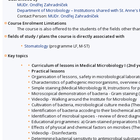
MUDr. Ondřej Zahradníček
Department of Microbiology – Institutions shared with St. Anne's 
Contact Person:
MUDr. Ondřej Zahradníček
Course Enrolment Limitations
The course is also offered to the students of the fields other tha
fields of study / plans the course is directly associated with
Stomatology
(programme LF, M-ST)
Key topics
Curriculum of lessons in Medical Microbiology I (2nd y
Practical lessons
Organisation of lessons, safety in microbiological labora
Characteristics of pathogenic microorganisms, overview
Simple staining (Medical Microbiology III, Instructions for 
Microscopical demonstration of bacteria - Gram staining 
Videoclip - Walking around the Institute for Microbiology
Cultivation of bacteria, microbiological culture media (Th
Identification of bacteria accoding to their biochemical ac
Identification of microbial species - review of direct diagn
Educational programmes: a) Gram-stained preparations b) 
Effects of physical and chemical factors on microbes (Th
Videoclip - Disinfectants
Determining bacterial sensitivity to antimicrobial substanc