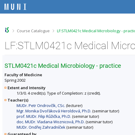
S
S
S
S
k
k
k
k
i
i
i
i
p
p
p
p
t
t
t
t
o
o
o
o
>
>
Course Catalogue
LF:STLM0421c Medical Microbiology - practi
t
h
c
f
o
e
o
o
p
a
n
o
b
d
t
t
a
e
e
e
r
r
n
r
STLM0421c Medical Microbiology - practice
t
Faculty of Medicine
Spring 2002
Extent and Intensity
1/3/0. 4 credit(s). Type of Completion: z (credit).
Teacher(s)
MUDr. Petr Ondrovčík, CSc.
(lecturer)
Mgr. Monika Dvořáková Heroldová, Ph.D.
(seminar tutor)
prof. MUDr. Filip Růžička, Ph.D.
(seminar tutor)
doc. MUDr. Vladana Woznicová, Ph.D.
(seminar tutor)
MUDr. Ondřej Zahradníček
(seminar tutor)
Guaranteed by