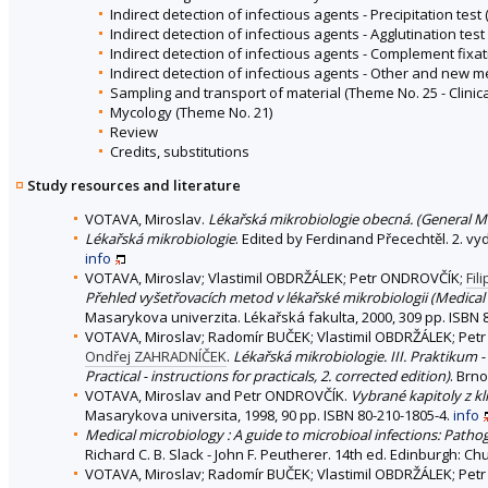
Indirect detection of infectious agents - Precipitation test
Indirect detection of infectious agents - Agglutination tes
Indirect detection of infectious agents - Complement fixat
Indirect detection of infectious agents - Other and new 
Sampling and transport of material (Theme No. 25 - Clinical
Mycology (Theme No. 21)
Review
Credits, substitutions
Study resources and literature
VOTAVA, Miroslav.
Lékařská mikrobiologie obecná. (General Me
Lékařská mikrobiologie
. Edited by Ferdinand Přecechtěl. 2. v
info
VOTAVA, Miroslav; Vlastimil OBDRŽÁLEK; Petr ONDROVČÍK;
Fil
Přehled vyšetřovacích metod v lékařské mikrobiologii (Medical
Masarykova univerzita. Lékařská fakulta, 2000, 309 pp. ISBN 
VOTAVA, Miroslav; Radomír BUČEK; Vlastimil OBDRŽÁLEK; Pet
Ondřej ZAHRADNÍČEK
.
Lékařská mikrobiologie. III. Praktikum 
Practical - instructions for practicals, 2. corrected edition)
. Brn
VOTAVA, Miroslav and Petr ONDROVČÍK.
Vybrané kapitoly z kl
Masarykova universita, 1998, 90 pp. ISBN 80-210-1805-4.
info
Medical microbiology : A guide to microbioal infections: Patho
Richard C. B. Slack - John F. Peutherer. 14th ed. Edinburgh: Chu
VOTAVA, Miroslav; Radomír BUČEK; Vlastimil OBDRŽÁLEK; Pe