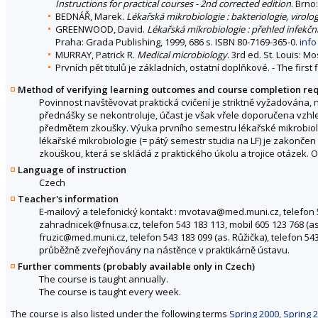
Instructions for practical courses - 2nd corrected edition
. Brno
BEDNÁŘ, Marek.
Lékařská mikrobiologie : bakteriologie, virolog
GREENWOOD, David.
Lékařská mikrobiologie : přehled infekč
Praha: Grada Publishing, 1999, 686 s. ISBN 80-7169-365-0.
info
MURRAY, Patrick R.
Medical microbiology
. 3rd ed. St. Louis: M
Prvních pět titulů je základních, ostatní doplňkové. - The first
Method of verifying learning outcomes and course completion re
Povinnost navštěvovat praktická cvičení je striktně vyžadová
přednášky se nekontroluje, účast je však vřele doporučena vzhle
předmětem zkoušky. Výuka prvního semestru lékařské mikrobiolo
lékařské mikrobiologie (= pátý semestr studia na LF) je zakonč
zkouškou, která se skládá z praktického úkolu a trojice otázek. O
Language of instruction
Czech
Teacher's information
E-mailový a telefonický kontakt : mvotava@med.muni.cz, telefon 5
zahradnicek@fnusa.cz, telefon 543 183 113, mobil 605 123 768 (a
fruzic@med.muni.cz, telefon 543 183 099 (as. Růžička), telefon 543
průběžně zveřejňovány na nástěnce v praktikárně ústavu.
Further comments (probably available only in Czech)
The course is taught annually.
The course is taught every week.
The course is also listed under the following terms
Spring 2000
,
Spring 