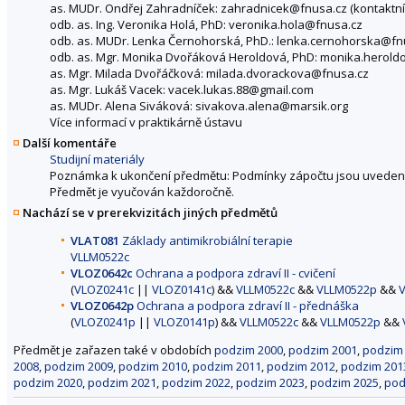
as. MUDr. Ondřej Zahradníček: zahradnicek@fnusa.cz (kontaktní o
odb. as. Ing. Veronika Holá, PhD: veronika.hola@fnusa.cz
odb. as. MUDr. Lenka Černohorská, PhD.: lenka.cernohorska@fnu
odb. as. Mgr. Monika Dvořáková Heroldová, PhD: monika.herol
as. Mgr. Milada Dvořáčková: milada.dvorackova@fnusa.cz
as. Mgr. Lukáš Vacek: vacek.lukas.88@gmail.com
as. MUDr. Alena Siváková: sivakova.alena@marsik.org
Více informací v praktikárně ústavu
Další komentáře
Studijní materiály
Poznámka k ukončení předmětu: Podmínky zápočtu jsou uvedeny
Předmět je vyučován každoročně.
Nachází se v prerekvizitách jiných předmětů
VLAT081
Základy antimikrobiální terapie
VLLM0522c
VLOZ0642c
Ochrana a podpora zdraví II - cvičení
(
VLOZ0241c
||
VLOZ0141c
) &&
VLLM0522c
&&
VLLM0522p
&&
VLOZ0642p
Ochrana a podpora zdraví II - přednáška
(
VLOZ0241p
||
VLOZ0141p
) &&
VLLM0522c
&&
VLLM0522p
&&
Předmět je zařazen také v obdobích
podzim 2000
,
podzim 2001
,
podzim
2008
,
podzim 2009
,
podzim 2010
,
podzim 2011
,
podzim 2012
,
podzim 201
podzim 2020
,
podzim 2021
,
podzim 2022
,
podzim 2023
,
podzim 2025
,
pod