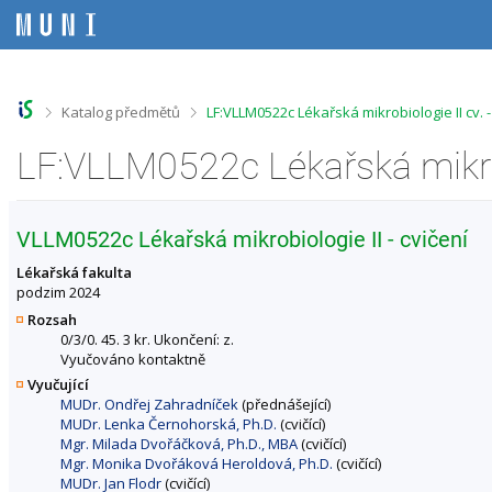
P
P
P
P
ř
ř
ř
ř
e
e
e
e
s
s
s
s
k
k
k
k
o
o
o
o
>
>
Katalog předmětů
LF:VLLM0522c Lékařská mikrobiologie II cv.
č
č
č
č
i
i
i
i
t
t
t
t
n
n
n
n
a
a
a
a
h
h
o
p
VLLM0522c Lékařská mikrobiologie II - cvičení
o
l
b
a
r
a
s
t
Lékařská fakulta
n
v
a
i
podzim 2024
í
i
h
č
Rozsah
l
č
k
0/3/0. 45. 3 kr. Ukončení: z.
i
k
u
Vyučováno kontaktně
š
u
Vyučující
t
MUDr. Ondřej Zahradníček
(přednášející)
u
MUDr. Lenka Černohorská, Ph.D.
(cvičící)
Mgr. Milada Dvořáčková, Ph.D., MBA
(cvičící)
Mgr. Monika Dvořáková Heroldová, Ph.D.
(cvičící)
MUDr. Jan Flodr
(cvičící)