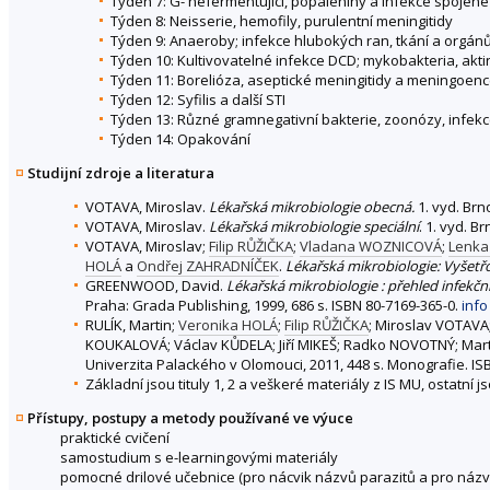
Týden 7: G- nefermentující, popáleniny a infekce spojené
Týden 8: Neisserie, hemofily, purulentní meningitidy
Týden 9: Anaeroby; infekce hlubokých ran, tkání a orgán
Týden 10: Kultivovatelné infekce DCD; mykobakteria, akt
Týden 11: Borelióza, aseptické meningitidy a meningoence
Týden 12: Syfilis a další STI
Týden 13: Různé gramnegativní bakterie, zoonózy, infekc
Týden 14: Opakování
Studijní zdroje a literatura
VOTAVA, Miroslav.
Lékařská mikrobiologie obecná.
1. vyd. Brn
VOTAVA, Miroslav.
Lékařská mikrobiologie speciální
. 1. vyd. B
VOTAVA, Miroslav;
Filip RŮŽIČKA
;
Vladana WOZNICOVÁ
;
Lenk
HOLÁ
a
Ondřej ZAHRADNÍČEK
.
Lékařská mikrobiologie: Vyšet
GREENWOOD, David.
Lékařská mikrobiologie : přehled infekč
Praha: Grada Publishing, 1999, 686 s. ISBN 80-7169-365-0.
info
RULÍK, Martin;
Veronika HOLÁ
;
Filip RŮŽIČKA
; Miroslav VOTAV
KOUKALOVÁ; Václav KŮDELA; Jiří MIKEŠ; Radko NOVOTNÝ; Mart
Univerzita Palackého v Olomouci, 2011, 448 s. Monografie. IS
Základní jsou tituly 1, 2 a veškeré materiály z IS MU, ostatní 
Přístupy, postupy a metody používané ve výuce
praktické cvičení
samostudium s e-learningovými materiály
pomocné drilové učebnice (pro nácvik názvů parazitů a pro názv