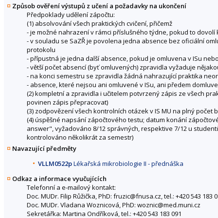
Způsob ověření výstupů z učení a požadavky na ukončení
Předpoklady udělení zápočtu:
(1) absolvování všech praktických cvičení, přičemž
- je možné nahrazení v rámci příslušného týdne, pokud to dovolí 
- v souladu se SaZŘ je povolena jedna absence bez oficiální omlu
protokolu
- přípustná je jedna další absence, pokud je omluvena v ISu ne
- větší počet absencí (byť omluvených) zpravidla vyžaduje nějak
- na konci semestru se zpravidla žádná nahrazující praktika neor
- absence, které nejsou ani omluvené v ISu, ani předem domluve
(2) kompletní a zpravidla i učitelem potvrzený zápis ze všech pr
povinen zápis přepracovat)
(3) zodpovězení všech kontrolních otázek v IS MU na plný počet 
(4) úspěšné napsání zápočtového testu; datum konání zápočtové
answer", vyžadováno 8/12 správných, respektive 7/12 u student
kontrolováno několikrát za semestr)
Navazující předměty
VLLM0522p
Lékařská mikrobiologie II - přednáška
Odkaz a informace vyučujících
Telefonní a e-mailový kontakt:
Doc. MUDr. Filip Růžička, PhD: fruzic@fnusa.cz, tel.: +420 543 183 
Doc. MUDr. Vladana Woznicová, PhD: woznic@med.muni.cz
Sekretářka: Martina Ondříková, tel.: +420 543 183 091