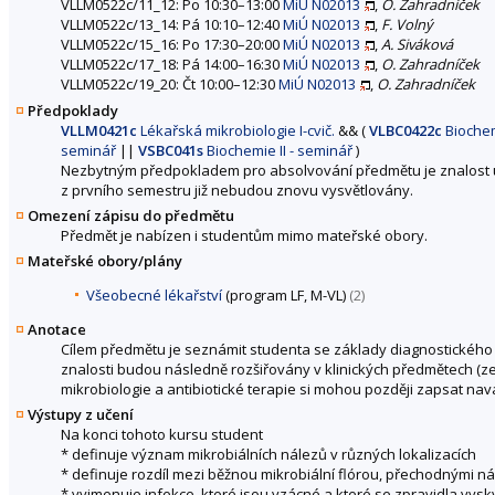
VLLM0522c/11_12: Po 10:30–13:00
MiÚ N02013
,
O. Zahradníček
VLLM0522c/13_14: Pá 10:10–12:40
MiÚ N02013
,
F. Volný
VLLM0522c/15_16: Po 17:30–20:00
MiÚ N02013
,
A. Siváková
VLLM0522c/17_18: Pá 14:00–16:30
MiÚ N02013
,
O. Zahradníček
VLLM0522c/19_20: Čt 10:00–12:30
MiÚ N02013
,
O. Zahradníček
Předpoklady
VLLM0421c
Lékařská mikrobiologie I-cvič.
&&
(
VLBC0422c
Biochemi
seminář
||
VSBC041s
Biochemie II - seminář
)
Nezbytným předpokladem pro absolvování předmětu je znalost u
z prvního semestru již nebudou znovu vysvětlovány.
Omezení zápisu do předmětu
Předmět je nabízen i studentům mimo mateřské obory.
Mateřské obory/plány
Všeobecné lékařství
(program LF, M-VL)
(2)
Anotace
Cílem předmětu je seznámit studenta se základy diagnostického a
znalosti budou následně rozšiřovány v klinických předmětech (ze
mikrobiologie a antibiotické terapie si mohou později zapsat nav
Výstupy z učení
Na konci tohoto kursu student
* definuje význam mikrobiálních nálezů v různých lokalizacích
* definuje rozdíl mezi běžnou mikrobiální flórou, přechodnými n
* vyjmenuje infekce, které jsou vzácné a které se zpravidla vyskyt