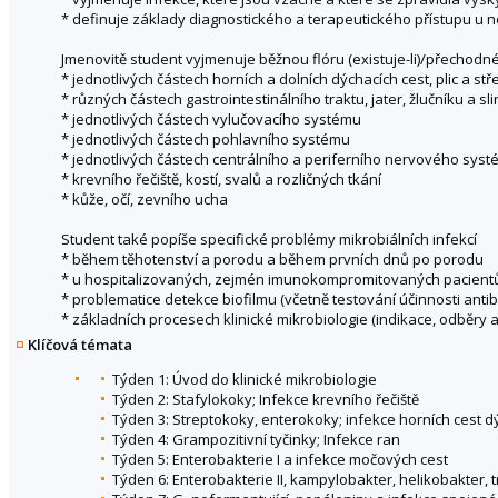
* definuje základy diagnostického a terapeutického přístupu u n
Jmenovitě student vyjmenuje běžnou flóru (existuje-li)/přecho
* jednotlivých částech horních a dolních dýchacích cest, plic a st
* různých částech gastrointestinálního traktu, jater, žlučníku a sli
* jednotlivých částech vylučovacího systému
* jednotlivých částech pohlavního systému
* jednotlivých částech centrálního a periferního nervového sys
* krevního řečiště, kostí, svalů a rozličných tkání
* kůže, očí, zevního ucha
Student také popíše specifické problémy mikrobiálních infekcí
* během těhotenství a porodu a během prvních dnů po porodu
* u hospitalizovaných, zejmén imunokompromitovaných pacientů 
* problematice detekce biofilmu (včetně testování účinnosti antibi
* základních procesech klinické mikrobiologie (indikace, odběry 
Klíčová témata
Týden 1: Úvod do klinické mikrobiologie
Týden 2: Stafylokoky; Infekce krevního řečiště
Týden 3: Streptokoky, enterokoky; infekce horních cest d
Týden 4: Grampozitivní tyčinky; Infekce ran
Týden 5: Enterobakterie I a infekce močových cest
Týden 6: Enterobakterie II, kampylobakter, helikobakter, t