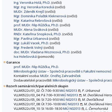
Ing. Veronika Holá, Ph.D.
(cvičící)
Mgr. Ing. Veronika Korecká
(cvičící)
MUDr. Zdeněk Krejčí
(cvičící)
Mgr. Dominika Polaštik Kleknerová
(cvičící)
Mgr. Katarína Rebrošová
(cvičící)
prof. MUDr. Filip Růžička, Ph.D.
(cvičící)
MUDr. Alena Siváková
(cvičící)
RNDr. Kateřina Snopková, Ph.D.
(cvičící)
Mgr. Pavlína Urbanová
(cvičící)
Mgr. Lukáš Vacek, Ph.D.
(cvičící)
Mgr. Frederik Volný
(cvičící)
doc. MUDr. Vladana Woznicová, Ph.D.
(cvičící)
Iva Holešovská
(pomocník)
Garance
prof. MUDr. Filip Růžička, Ph.D.
Mikrobiologický ústav – Společná pracoviště s Fakultní nemocnicí
Kontaktní osoba:
MUDr. Ondřej Zahradníček
Dodavatelské pracoviště:
Mikrobiologický ústav – Společná pracov
Rozvrh seminárních/paralelních skupin
VLLM0522c/01_02: Čt 7:00–9:30
MiÚ N02013
,
P. Urbanová
VLLM0522c/03_04: Pá 7:00–9:30
MiÚ N02013
,
M. Dvořáková Hero
VLLM0522c/05_06: St 7:20–9:50
MiÚ N02013
,
M. Dvořáčková
VLLM0522c/07_08: Út 7:30–10:00
MiÚ N02013
,
M. Dvořáková Hero
VLLM0522c/09_10: St 16:00–18:30
MiÚ N02013
,
L. Černohorská