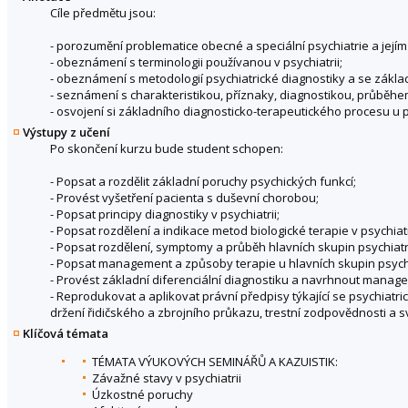
Cíle předmětu jsou:
- porozumění problematice obecné a speciální psychiatrie a její
- obeznámení s terminologii používanou v psychiatrii;
- obeznámení s metodologií psychiatrické diagnostiky a se základy
- seznámení s charakteristikou, příznaky, diagnostikou, průběhem 
- osvojení si základního diagnosticko-terapeutického procesu u p
Výstupy z učení
Po skončení kurzu bude student schopen:
- Popsat a rozdělit základní poruchy psychických funkcí;
- Provést vyšetření pacienta s duševní chorobou;
- Popsat principy diagnostiky v psychiatrii;
- Popsat rozdělení a indikace metod biologické terapie v psychia
- Popsat rozdělení, symptomy a průběh hlavních skupin psychiatr
- Popsat management a způsoby terapie u hlavních skupin psych
- Provést základní diferenciální diagnostiku a navrhnout manage
- Reprodukovat a aplikovat právní předpisy týkající se psychiat
držení řidičského a zbrojního průkazu, trestní zodpovědnosti a s
Klíčová témata
TÉMATA VÝUKOVÝCH SEMINÁŘŮ A KAZUISTIK:
Závažné stavy v psychiatrii
Úzkostné poruchy