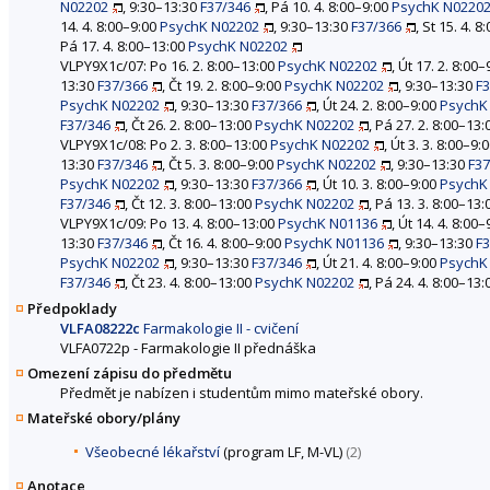
N02202
, 9:30–13:30
F37/346
, Pá 10. 4. 8:00–9:00
PsychK N0220
14. 4. 8:00–9:00
PsychK N02202
, 9:30–13:30
F37/366
, St 15. 4. 
Pá 17. 4. 8:00–13:00
PsychK N02202
VLPY9X1c/07: Po 16. 2. 8:00–13:00
PsychK N02202
, Út 17. 2. 8:00
13:30
F37/366
, Čt 19. 2. 8:00–9:00
PsychK N02202
, 9:30–13:30
F
PsychK N02202
, 9:30–13:30
F37/366
, Út 24. 2. 8:00–9:00
PsychK
F37/346
, Čt 26. 2. 8:00–13:00
PsychK N02202
, Pá 27. 2. 8:00–13
VLPY9X1c/08: Po 2. 3. 8:00–13:00
PsychK N02202
, Út 3. 3. 8:00–9:
13:30
F37/346
, Čt 5. 3. 8:00–9:00
PsychK N02202
, 9:30–13:30
F37
PsychK N02202
, 9:30–13:30
F37/366
, Út 10. 3. 8:00–9:00
PsychK
F37/346
, Čt 12. 3. 8:00–13:00
PsychK N02202
, Pá 13. 3. 8:00–13
VLPY9X1c/09: Po 13. 4. 8:00–13:00
PsychK N01136
, Út 14. 4. 8:00
13:30
F37/346
, Čt 16. 4. 8:00–9:00
PsychK N01136
, 9:30–13:30
F
PsychK N02202
, 9:30–13:30
F37/346
, Út 21. 4. 8:00–9:00
PsychK
F37/346
, Čt 23. 4. 8:00–13:00
PsychK N02202
, Pá 24. 4. 8:00–13
Předpoklady
VLFA08222c
Farmakologie II - cvičení
VLFA0722p - Farmakologie II přednáška
Omezení zápisu do předmětu
Předmět je nabízen i studentům mimo mateřské obory.
Mateřské obory/plány
Všeobecné lékařství
(program LF, M-VL)
(2)
Anotace