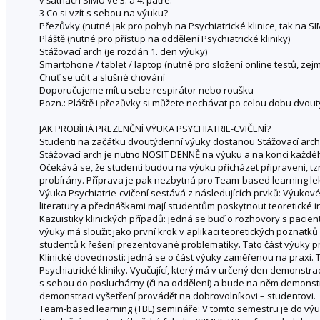
3 Co si vzít s sebou na výuku?
Přezůvky (nutné jak pro pohyb na Psychiatrické klinice, tak na SI
Pláště (nutné pro přístup na oddělení Psychiatrické kliniky)
Stážovací arch (je rozdán 1. den výuky)
Smartphone / tablet / laptop (nutné pro složení online testů, zej
Chuť se učit a slušné chování
Doporučujeme mít u sebe respirátor nebo roušku
Pozn.: Pláště i přezůvky si můžete nechávat po celou dobu dvout
JAK PROBÍHÁ PREZENČNÍ VÝUKA PSYCHIATRIE-CVIČENÍ?
Studenti na začátku dvoutýdenní výuky dostanou Stážovací arch
Stážovací arch je nutno NOSIT DENNĚ na výuku a na konci každé
Očekává se, že studenti budou na výuku přicházet připraveni, t
probírány. Příprava je pak nezbytná pro Team-based learning lekc
Výuka Psychiatrie-cvičení sestává z následujících prvků: Výuko
literatury a přednáškami mají studentům poskytnout teoretické in
Kazuistiky klinických případů: jedná se buď o rozhovory s pacie
výuky má sloužit jako první krok v aplikaci teoretických poznatků 
studentů k řešení prezentované problematiky. Tato část výuky pr
Klinické dovednosti: jedná se o část výuky zaměřenou na praxi.
Psychiatrické kliniky. Vyučující, který má v určený den demonst
s sebou do posluchárny (či na oddělení) a bude na něm demonstr
demonstraci vyšetření provádět na dobrovolníkovi – studentovi.
Team-based learning (TBL) semináře: V tomto semestru je do výu