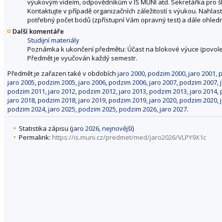
výukovým videím, odpovědníkům v IS MUNI atd. Sekretářka pro ško
Kontaktujte v případě organizačních záležitostí s výukou. Nahlast
potřebný počet bodů (zpřístupní Vám opravný test) a dále ohle
Další komentáře
Studijní materiály
Poznámka k ukončení předmětu: Účast na blokové výuce (povole
Předmět je vyučován každý semestr.
Předmět je zařazen také v obdobích
jaro 2000
,
podzim 2000
,
jaro 2001
,
p
jaro 2005
,
podzim 2005
,
jaro 2006
,
podzim 2006
,
jaro 2007
,
podzim 2007
,
podzim 2011
,
jaro 2012
,
podzim 2012
,
jaro 2013
,
podzim 2013
,
jaro 2014
,
jaro 2018
,
podzim 2018
,
jaro 2019
,
podzim 2019
,
jaro 2020
,
podzim 2020
,
podzim 2024
,
jaro 2025
,
podzim 2025
,
podzim 2026
,
jaro 2027
.
Statistika zápisu (
jaro 2026
,
nejnovější
)
Permalink:
https://is.muni.cz/predmet/med/jaro2026/VLPY9X1c