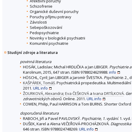
Afektivní poruchy
Schizofrenie
Organické duševní poruchy
Poruchy příjmu potravy
Závislosti
Sebepoškozování
Pedopsychiatrie
Novinky v biologické psychiatrii
Komunitní psychiatrie
Studijní zdroje a literatura
povinná literatura
HOSÁK, Ladislav; Michal HRDLIČKA a Jan LIBIGER.
Psychiatrie 
Karolinum, 2015, 647 stran. ISBN 9788024629988.
info
HÖSCHL, Cyril; Jan LIBIGER a Jaromír ŠVESTKA.
Psychiatrie
. 2.,
KAŠPÁREK, Tomáš
. Psychiatrická propedeutika. Multimediální
2011.
URL
info
ŽOURKOVÁ, Alexandra
;
Eva ČEŠKOVÁ
a
Ivana DRTÍLKOVÁ
.
Gen
zdravotnických oborů
. Online. 2011.
URL
info
COWEN, Philip, Paul HARRISON a Tom BURNS. Shorter Oxford tex
doporučená literatura
RABOCH, Jiří a Pavel PAVLOVSKÝ.
Psychiatrie, 1. vydání
. 1. vyd
DUŠEK, Karel a Alena VEČEŘOVÁ-PROCHÁZKOVÁ.
Diagnostika
646 stran. ISBN 9788024748269.
URL
info