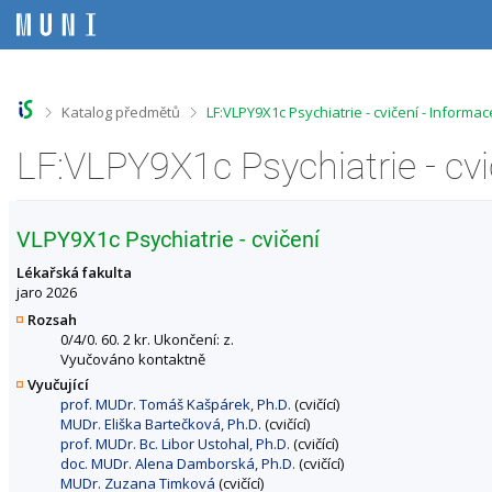
P
P
P
P
ř
ř
ř
ř
e
e
e
e
s
s
s
s
k
k
k
k
o
o
o
o
>
>
Katalog předmětů
LF:VLPY9X1c Psychiatrie - cvičení - Informa
č
č
č
č
i
i
i
i
LF:VLPY9X1c Psychiatrie - cv
t
t
t
t
n
n
n
n
a
a
a
a
h
h
o
p
VLPY9X1c Psychiatrie - cvičení
o
l
b
a
r
a
s
t
Lékařská fakulta
n
v
a
i
jaro 2026
í
i
h
č
Rozsah
l
č
k
0/4/0. 60. 2 kr. Ukončení: z.
i
k
u
Vyučováno kontaktně
š
u
Vyučující
t
prof. MUDr. Tomáš Kašpárek, Ph.D.
(cvičící)
u
MUDr. Eliška Bartečková, Ph.D.
(cvičící)
prof. MUDr. Bc. Libor Ustohal, Ph.D.
(cvičící)
doc. MUDr. Alena Damborská, Ph.D.
(cvičící)
MUDr. Zuzana Timková
(cvičící)