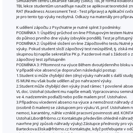
Simulačním centru Lékařské fakulty (SIMU). TBL je forma kolabora
TBL lekce studentům usnadňuje naučit se aplikovat teoretické zna
RAT (Readiness Assessment Test - Test přípravy) a Aplikační cviče
je pro tento typ výuky nezbytná. Odkazy na materiály pro přípravu 
K udělení zápočtu z Psychiatrie je nutné splnit 3 podmínky:
PODMÍNKA 1: Úspěšný průchod on-line Přístupovým testem Nutné
do půlnoci prvního dne výuky (obvykle pondělí). Test je přístup
PODMÍNKA 2: Úspěšné složení on-line Zápočtového testu Nutné j
výuky. Pokud student složí zápočtový test neúspěšně, tj. získá m
skupinou b) napíše sekretářce PK p. Pazderové mail s žádostí o
zápočtový test zpřístupněn
PODMÍNKA 3: Přítomnost na výuce Během dvoutýdenního bloku v
V případě více absencí je doporučen následující postup:
1.Student si může chybějící den (dny) výuky nahradit s další stud
IS MUNI mu však bude udělen až po nahrazení výuky.
2.Student může chybějící den výuky (nad rámec 1 povolené abse
VL doc. Ustohal (student mu napíše email). Vypracovanou seminá
ve 4. nadzemním podlaží) nebo pošle mailem prof. Ustohalovi.
3.Případnou vícedenní absenci na výuce a nemožnost náhrady chyb
(osobně či mailem) se zástupcem pro výuku VL prof. Ustohalem n
nemoci, karantény, náhle vzniklé pracovní povinnosti atd. KONTA
Ustohal.Libor@fnbrno.cz Kontaktujte především ohledně náhrady
navrhne jiný způsob náhrady výuky) Zástupce přednosty pro výuk
Barteckova.Eliska@fnbrno.cz Kontaktujte, když potřebujete v od