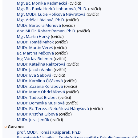
Mgr. Bc. Monika Radimecká
(cvičící)
Mgr. Bc. Pavla Horká Linhartová, Ph.D.
(cvičící)
Mgr. MUDr. Lucie Holíková Návratová
(cvičící)
Mgr. Adéla Látalová, Ph.D.
(cvičící)
MUDr. Barbora Móriová
(cvičící)
doc. MUDr. Robert Roman, Ph.D.
(cvičící)
Mgr. Martin Horký
(cvičící)
MUDr. Tomáš Mihok
(cvičící)
MUDr. Martin Vereš
(cvičící)
Bc. Martina Mičková
(cvičící)
Ing. Václav Rolenec
(cvičící)
MUDr. Kateřina Rektorová
(cvičící)
MUDr. Jakub Vanko
(cvičící)
MUDr. Eva Sabová
(cvičící)
MUDr. Karolína Čičáková
(cvičící)
MUDr. Zuzana Korábová
(cvičící)
MUDr. Marie Obdržálková
(cvičící)
MUDr. Tadeáš Brabec
(cvičící)
MUDr. Dominika Musilová
(cvičící)
MUDr. Bc. Tereza Netušilová Hányšová
(cvičící)
MUDr. Kristína Gibová
(cvičící)
MUDr. Juraj Jenčík
(cvičící)
Garance
prof. MUDr. Tomáš Kašpárek, Ph.D.
Psychiatrická klinika – Společná pracoviště s Fakultní nemocnicí