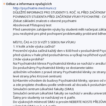
Odkaz a informace vyučujících
http://psychiatrie.med.muni.cz
DŮLEŽITÉ INFORMACE PRO STUDENTY 5. ROČ. VL PŘED ZAČÁTKEM V
POVINNOSTI STUDENTA PŘED ZAČÁTKEM VÝUKY PSYCHIATRIE - CVI
Získat základní znalosti o obecné psychiatrii
Absolvovat Přístupový test
Před samotným zahájením výuky by studenti měli načerpat základn
jsou nezbytné pro plné pochopení problematiky probírané během
MÍSTO, ČAS A CO SI VZÍT S SEBOU NA VÝUKU
1. V kolik a kde výuka začíná?
Prezenční výuka začíná každý den v 8.00 hod v posluchárně Psych
před výukou v hale před posluchárnou a vyčkají na příchod vyučuj
2 Kde výuka probíhá?
Na Psychiatrické klinice.Psychiatrická klinika se nachází v areál
Do posluchárny Psychiatrické kliniky se dostanete takto:
a) Bočním vchodem z pravé strany Psychiatrické kliniky ze strany
levé strany přes Krizové centrum)
b) Hlavním vchodem do budovy Psychiatrické kliniky, vpravo od v
a zde projdete chodbou podle směrovek až dozadu k posluchárn
Simulační centrum Lékařské fakulty (SIMU)
Simulační centrum Lékařské fakulty se nachází v areálu univerz
Šatny pro studenty se nacházejí ve 4. patře.
Do výukových místností SIMU si prosím NEBERTE NOSTE PŘEZŮVKY 
v šatnách SIMU ve 3. a 4. patře.