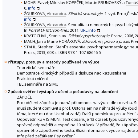
MOHR, Pavel; Miloslav KOPEČEK; Martin BRUNOVSKÝ a
Tomáš
0.
info
ŽOURKOVÁ, Alexandra
.
Klinická sexuologie
. 1. vyd. Brno,Česk
info
ŽOURKOVÁ, Alexandra
. Sexualita u nemocných s psychickými
In
Portál LF MU (on-line)
. 2011.
URL
info
KRATOCHVÍL, Stanislav.
Základy psychoterapie
. Praha, 2006, 2
MACH, Jan a Marie HORÁKOVÁ.
Zdravotníci, právo a praxe
. Pr
STAHL, Stephen. Stahl´s essential psychopharmacology: neuros
Press, 2013, 608 s. ISBN 978-1-107-68646-5
Přístupy, postupy a metody používané ve výuce
Teoretické semináře
Demostrace klinických případů a diskuze nad kazuistikami
Praktická cvičení
TBL semináře na SIMU
Způsob ověření výstupů z učení a požadavky na ukončení
ZÁPOČET
Pro udělení zápočtu je nutná přítomnost na výuce dle rozvrhu. S
musí student domluvit s prof. Ustohalem na náhradě výuky (buď s
téma, které mu doc. Ustohal zadá). Další podmínkou pro udělení 
Odpovědníku v IS MUNI. Test obsahuje 13 otázek typu uzavřenýc
správně odpovědět alespoň na 10 otázek. V případě, že zápočtový
opravného zápočtového testu. Bližší informace k výuce najdete 
info před začátkem Psy cvičení.