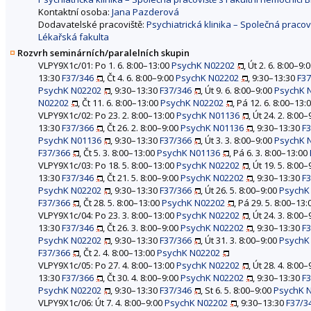
Kontaktní osoba:
Jana Pazderová
Dodavatelské pracoviště:
Psychiatrická klinika – Společná praco
Lékařská fakulta
Rozvrh seminárních/paralelních skupin
VLPY9X1c/01: Po 1. 6. 8:00–13:00
PsychK N02202
, Út 2. 6. 8:00–9:
13:30
F37/346
, Čt 4. 6. 8:00–9:00
PsychK N02202
, 9:30–13:30
F37
PsychK N02202
, 9:30–13:30
F37/346
, Út 9. 6. 8:00–9:00
PsychK 
N02202
, Čt 11. 6. 8:00–13:00
PsychK N02202
, Pá 12. 6. 8:00–13:
VLPY9X1c/02: Po 23. 2. 8:00–13:00
PsychK N01136
, Út 24. 2. 8:00
13:30
F37/366
, Čt 26. 2. 8:00–9:00
PsychK N01136
, 9:30–13:30
F
PsychK N01136
, 9:30–13:30
F37/366
, Út 3. 3. 8:00–9:00
PsychK 
F37/366
, Čt 5. 3. 8:00–13:00
PsychK N01136
, Pá 6. 3. 8:00–13:00
VLPY9X1c/03: Po 18. 5. 8:00–13:00
PsychK N02202
, Út 19. 5. 8:00
13:30
F37/346
, Čt 21. 5. 8:00–9:00
PsychK N02202
, 9:30–13:30
F
PsychK N02202
, 9:30–13:30
F37/366
, Út 26. 5. 8:00–9:00
PsychK
F37/366
, Čt 28. 5. 8:00–13:00
PsychK N02202
, Pá 29. 5. 8:00–13
VLPY9X1c/04: Po 23. 3. 8:00–13:00
PsychK N02202
, Út 24. 3. 8:00
13:30
F37/346
, Čt 26. 3. 8:00–9:00
PsychK N02202
, 9:30–13:30
F
PsychK N02202
, 9:30–13:30
F37/366
, Út 31. 3. 8:00–9:00
PsychK
F37/366
, Čt 2. 4. 8:00–13:00
PsychK N02202
VLPY9X1c/05: Po 27. 4. 8:00–13:00
PsychK N02202
, Út 28. 4. 8:00
13:30
F37/366
, Čt 30. 4. 8:00–9:00
PsychK N02202
, 9:30–13:30
F
PsychK N02202
, 9:30–13:30
F37/346
, St 6. 5. 8:00–9:00
PsychK 
VLPY9X1c/06: Út 7. 4. 8:00–9:00
PsychK N02202
, 9:30–13:30
F37/3