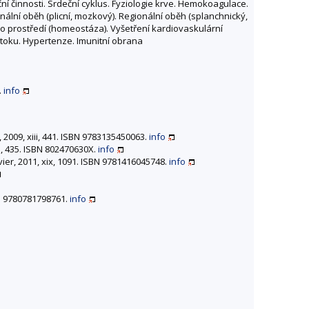
í činnosti. Srdeční cyklus. Fyziologie krve. Hemokoagulace.
ální oběh (plicní, mozkový). Regionální oběh (splanchnický,
ního prostředí (homeostáza). Vyšetření kardiovaskulární
ůtoku. Hypertenze. Imunitní obrana
.
info
 2009, xiii, 441. ISBN 9783135450063.
info
iii, 435. ISBN 802470630X.
info
vier, 2011, xix, 1091. ISBN 9781416045748.
info
SBN 9780781798761.
info