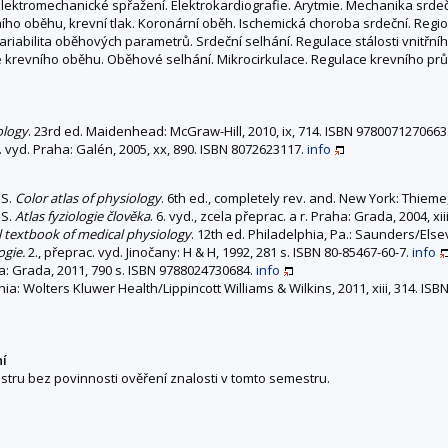
Elektromechanické spřažení. Elektrokardiografie. Arytmie. Mechanika srdečn
ího oběhu, krevní tlak. Koronární oběh. Ischemická choroba srdeční. Region
. Variabilita oběhových parametrů. Srdeční selhání. Regulace stálosti vnitř
ie krevního oběhu. Oběhové selhání. Mikrocirkulace. Regulace krevního pr
ology
. 23rd ed. Maidenhead: McGraw-Hill, 2010, ix, 714. ISBN 9780071270663
0. vyd. Praha: Galén, 2005, xx, 890. ISBN 8072623117.
info
OS.
Color atlas of physiology
. 6th ed., completely rev. and. New York: Thieme,
OS.
Atlas fyziologie člověka
. 6. vyd., zcela přeprac. a r. Praha: Grada, 2004, x
 textbook of medical physiology
. 12th ed. Philadelphia, Pa.: Saunders/Else
gie.
2., přeprac. vyd. Jinočany: H & H, 1992, 281 s. ISBN 80-85467-60-7.
info
ha: Grada, 2011, 790 s. ISBN 9788024730684.
info
phia: Wolters Kluwer Health/Lippincott Williams & Wilkins, 2011, xiii, 314. I
ní
stru bez povinnosti ověření znalosti v tomto semestru.