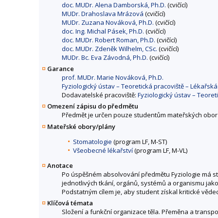
doc. MUDr. Alena Damborská, Ph.D.
(cvičící)
MUDr. Drahoslava Mrázová
(cvičící)
MUDr. Zuzana Nováková, Ph.D.
(cvičící)
doc. Ing. Michal Pásek, Ph.D.
(cvičící)
doc. MUDr. Robert Roman, Ph.D.
(cvičící)
doc. MUDr. Zdeněk Wilhelm, CSc.
(cvičící)
MUDr. Bc. Eva Závodná, Ph.D.
(cvičící)
Garance
prof. MUDr. Marie Nováková, Ph.D.
Fyziologický ústav – Teoretická pracoviště – Lékařská
Dodavatelské pracoviště:
Fyziologický ústav – Teoret
Omezení zápisu do předmětu
Předmět je určen pouze studentům mateřských obor
Mateřské obory/plány
Stomatologie
(program LF, M-ST)
Všeobecné lékařství
(program LF, M-VL)
Anotace
Po úspěšném absolvování předmětu Fyziologie má stu
jednotlivých tkání, orgánů, systémů a organismu jako 
Podstatným cílem je, aby student získal kritické věd
Klíčová témata
Složení a funkční organizace těla. Přeměna a transpor