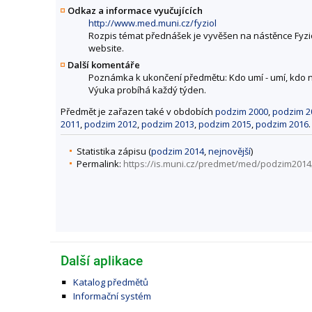
Odkaz a informace vyučujících
http://www.med.muni.cz/fyziol
Rozpis témat přednášek je vyvěšen na nástěnce Fyziol
website.
Další komentáře
Poznámka k ukončení předmětu: Kdo umí - umí, kdo n
Výuka probíhá každý týden.
Předmět je zařazen také v obdobích
podzim 2000
,
podzim 2
2011
,
podzim 2012
,
podzim 2013
,
podzim 2015
,
podzim 2016
.
Statistika zápisu (
podzim 2014
,
nejnovější
)
Permalink:
https://is.muni.cz/predmet/med/podzim201
Další aplikace
Katalog předmětů
Informační systém