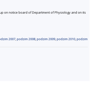
 up on notice board of Department of Physiology and on its
odzim 2007
,
podzim 2008
,
podzim 2009
,
podzim 2010
,
podzim