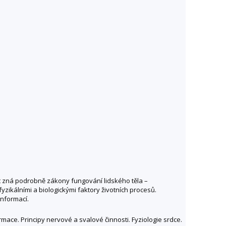
t zná podrobně zákony fungování lidského těla –
yzikálními a biologickými faktory životních procesů.
informací.
rmace. Principy nervové a svalové činnosti. Fyziologie srdce.