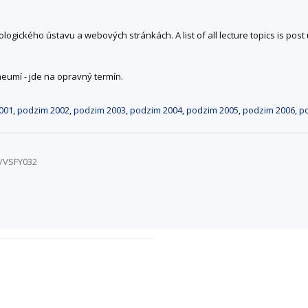
ogického ústavu a webových stránkách. A list of all lecture topics is post
eumí - jde na opravný termín.
001
,
podzim 2002
,
podzim 2003
,
podzim 2004
,
podzim 2005
,
podzim 2006
,
p
4/VSFY032