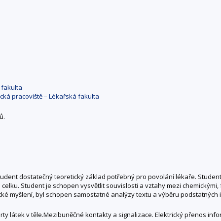
 fakulta
ická pracoviště – Lékařská fakulta
ů.
dent dostatečný teoretický základ potřebný pro povolání lékaře. Studen
celku. Student je schopen vysvětlit souvislosti a vztahy mezi chemickými, f
ecké myšlení, byl schopen samostatné analýzy textu a výběru podstatných 
ty látek v těle.Mezibuněčné kontakty a signalizace. Elektrický přenos info