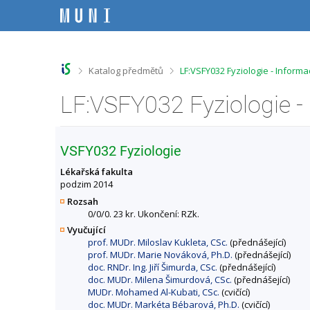
P
P
P
P
ř
ř
ř
ř
e
e
e
e
s
s
s
s
k
k
k
k
o
o
o
o
>
>
Katalog předmětů
LF:VSFY032 Fyziologie - Inform
č
č
č
č
i
i
i
i
LF:VSFY032 Fyziologie -
t
t
t
t
n
n
n
n
a
a
a
a
h
h
o
p
VSFY032 Fyziologie
o
l
b
a
r
a
s
t
Lékařská fakulta
n
v
a
i
podzim 2014
í
i
h
č
Rozsah
l
č
k
0/0/0. 23 kr. Ukončení: RZk.
i
k
u
Vyučující
š
u
prof. MUDr. Miloslav Kukleta, CSc.
(přednášející)
t
prof. MUDr. Marie Nováková, Ph.D.
(přednášející)
u
doc. RNDr. Ing. Jiří Šimurda, CSc.
(přednášející)
doc. MUDr. Milena Šimurdová, CSc.
(přednášející)
MUDr. Mohamed Al-Kubati, CSc.
(cvičící)
doc. MUDr. Markéta Bébarová, Ph.D.
(cvičící)