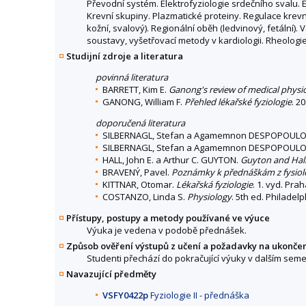
Převodní systém. Elektrofyziologie srdečního svalu. 
Krevní skupiny. Plazmatické proteiny. Regulace krevn
kožní, svalový). Regionální oběh (ledvinový, fetální)
soustavy, vyšetřovací metody v kardiologii. Rheolog
Studijní zdroje a literatura
povinná literatura
BARRETT, Kim E.
Ganong's review of medical physi
GANONG, William F.
Přehled lékařské fyziologie
. 2
doporučená literatura
SILBERNAGL, Stefan a Agamemnon DESPOPOUL
SILBERNAGL, Stefan a Agamemnon DESPOPOUL
HALL, John E. a Arthur C. GUYTON.
Guyton and Hall
BRAVENÝ, Pavel.
Poznámky k přednáškám z fysiolo
KITTNAR, Otomar.
Lékařská fyziologie
. 1. vyd. Pra
COSTANZO, Linda S.
Physiology
. 5th ed. Philadel
Přístupy, postupy a metody používané ve výuce
Výuka je vedena v podobě přednášek.
Způsob ověření výstupů z učení a požadavky na ukonče
Studenti přechází do pokračující výuky v dalším seme
Navazující předměty
VSFY0422p
Fyziologie II - přednáška