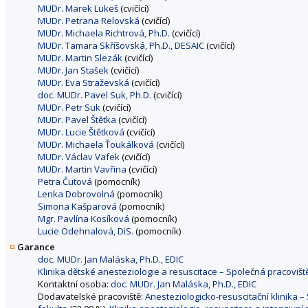
MUDr. Marek Lukeš
(cvičící)
MUDr. Petrana Relovská
(cvičící)
MUDr. Michaela Richtrová, Ph.D.
(cvičící)
MUDr. Tamara Skříšovská, Ph.D., DESAIC
(cvičící)
MUDr. Martin Slezák
(cvičící)
MUDr. Jan Stašek
(cvičící)
MUDr. Eva Straževská
(cvičící)
doc. MUDr. Pavel Suk, Ph.D.
(cvičící)
MUDr. Petr Suk
(cvičící)
MUDr. Pavel Štětka
(cvičící)
MUDr. Lucie Štětková
(cvičící)
MUDr. Michaela Ťoukálková
(cvičící)
MUDr. Václav Vafek
(cvičící)
MUDr. Martin Vavřina
(cvičící)
Petra Čutová
(pomocník)
Lenka Dobrovolná
(pomocník)
Simona Kašparová
(pomocník)
Mgr. Pavlína Kosíková
(pomocník)
Lucie Odehnalová, DiS.
(pomocník)
Garance
doc. MUDr. Jan Maláska, Ph.D., EDIC
Klinika dětské anesteziologie a resuscitace – Společná pracoviště
Kontaktní osoba:
doc. MUDr. Jan Maláska, Ph.D., EDIC
Dodavatelské pracoviště:
Anesteziologicko-resuscitační klinika –