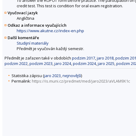
To answer the ROPOT form before practice. The participation on 
credit test. This test is condition for oral exam registration.
Vyučovací jazyk
Angličtina
Odkaz a informace vyučujících
https://www.akutne.cz/index-en.php
Další komentáře
Studijní materiály
Předmět je vyučován každý semestr.
Předmět je zařazen také v obdobích
podzim 2017
,
jaro 2018
,
podzim 20
podzim 2022
,
podzim 2023
,
jaro 2024
,
podzim 2024
,
jaro 2025
,
podzim 20
Statistika zápisu (
jaro 2023
,
nejnovější
)
Permalink:
https://is.muni.cz/predmet/med/jaro2023/aVLAM9X1c