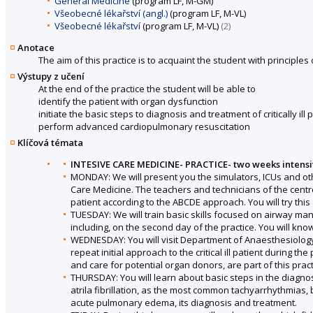
General Medicine
(program LF, M-GM)
Všeobecné lékařství (angl.)
(program LF, M-VL)
Všeobecné lékařství
(program LF, M-VL)
(2)
Anotace
The aim of this practice is to acquaint the student with principle
Výstupy z učení
At the end of the practice the student will be able to
identify the patient with organ dysfunction
initiate the basic steps to diagnosis and treatment of critically ill 
perform advanced cardiopulmonary resuscitation
Klíčová témata
INTESIVE CARE MEDICINE- PRACTICE- two weeks intensi
MONDAY: We will present you the simulators, ICUs and othe
Care Medicine. The teachers and technicians of the centre wi
patient according to the ABCDE approach. You will try thi
TUESDAY: We will train basic skills focused on airway man
including, on the second day of the practice. You will kno
WEDNESDAY: You will visit Department of Anaesthesiology a
repeat initial approach to the critical ill patient during 
and care for potential organ donors, are part of this pract
THURSDAY: You will learn about basic steps in the diagno
atrila fibrillation, as the most common tachyarrhythmias, 
acute pulmonary edema, its diagnosis and treatment.