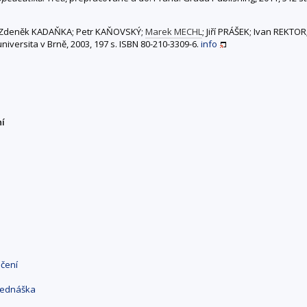
 Zdeněk KADAŇKA; Petr KAŇOVSKÝ;
Marek MECHL
; Jiří PRÁŠEK; Ivan REKTOR
iversita v Brně, 2003, 197 s. ISBN 80-210-3309-6.
info
ní
ičení
řednáška