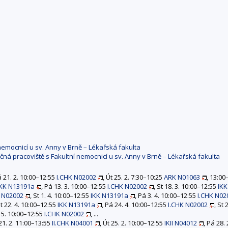
í nemocnicí u sv. Anny v Brně – Lékařská fakulta
lečná pracoviště s Fakultní nemocnicí u sv. Anny v Brně – Lékařská fakulta
á 21. 2. 10:00–12:55
I.CHK N02002
, Út 25. 2. 7:30–10:25
ARK N01063
, 13:00
IKK N13191a
, Pá 13. 3. 10:00–12:55
I.CHK N02002
, St 18. 3. 10:00–12:55
IK
K N02002
, St 1. 4. 10:00–12:55
IKK N13191a
, Pá 3. 4. 10:00–12:55
I.CHK N02
St 22. 4. 10:00–12:55
IKK N13191a
, Pá 24. 4. 10:00–12:55
I.CHK N02002
, St
. 5. 10:00–12:55
I.CHK N02002
, ...
 21. 2. 11:00–13:55
II.CHK N04001
, Út 25. 2. 10:00–12:55
IKII N04012
, Pá 28.