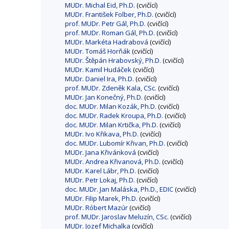
MUDr. Michal Eid, Ph.D.
(cvičící)
MUDr. František Folber, Ph.D.
(cvičící)
prof. MUDr. Petr Gál, Ph.D.
(cvičící)
prof. MUDr. Roman Gál, Ph.D.
(cvičící)
MUDr. Markéta Hadrabová
(cvičící)
MUDr. Tomáš Horňák
(cvičící)
MUDr. Štěpán Hrabovský, Ph.D.
(cvičící)
MUDr. Kamil Hudáček
(cvičící)
MUDr. Daniel Ira, Ph.D.
(cvičící)
prof. MUDr. Zdeněk Kala, CSc.
(cvičící)
MUDr. Jan Konečný, Ph.D.
(cvičící)
doc. MUDr. Milan Kozák, Ph.D.
(cvičící)
doc. MUDr. Radek Kroupa, Ph.D.
(cvičící)
doc. MUDr. Milan Krtička, Ph.D.
(cvičící)
MUDr. Ivo Křikava, Ph.D.
(cvičící)
doc. MUDr. Lubomír Křivan, Ph.D.
(cvičící)
MUDr. Jana Křivánková
(cvičící)
MUDr. Andrea Křivanová, Ph.D.
(cvičící)
MUDr. Karel Lábr, Ph.D.
(cvičící)
MUDr. Petr Lokaj, Ph.D.
(cvičící)
doc. MUDr. Jan Maláska, Ph.D., EDIC
(cvičící)
MUDr. Filip Marek, Ph.D.
(cvičící)
MUDr. Róbert Mazúr
(cvičící)
prof. MUDr. Jaroslav Meluzín, CSc.
(cvičící)
MUDr. Jozef Michalka
(cvičící)