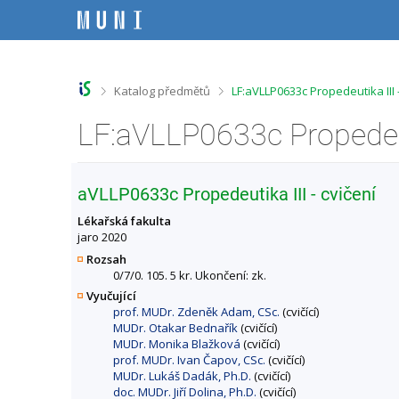
P
P
P
P
ř
ř
ř
ř
e
e
e
e
s
s
s
s
k
k
k
k
o
o
o
o
>
>
Katalog předmětů
LF:aVLLP0633c Propedeutika III 
č
č
č
č
i
i
i
i
t
t
t
t
n
n
n
n
a
a
a
a
h
h
o
p
aVLLP0633c Propedeutika III - cvičení
o
l
b
a
r
a
s
t
Lékařská fakulta
n
v
a
i
jaro 2020
í
i
h
č
Rozsah
l
č
k
0/7/0. 105. 5 kr. Ukončení: zk.
i
k
u
Vyučující
š
u
prof. MUDr. Zdeněk Adam, CSc.
(cvičící)
t
MUDr. Otakar Bednařík
(cvičící)
u
MUDr. Monika Blažková
(cvičící)
prof. MUDr. Ivan Čapov, CSc.
(cvičící)
MUDr. Lukáš Dadák, Ph.D.
(cvičící)
doc. MUDr. Jiří Dolina, Ph.D.
(cvičící)