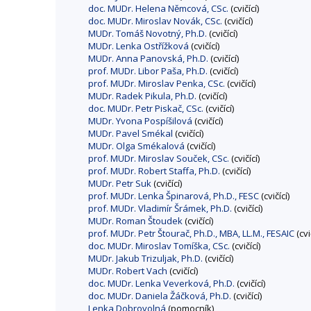
doc. MUDr. Helena Němcová, CSc.
(cvičící)
doc. MUDr. Miroslav Novák, CSc.
(cvičící)
MUDr. Tomáš Novotný, Ph.D.
(cvičící)
MUDr. Lenka Ostřížková
(cvičící)
MUDr. Anna Panovská, Ph.D.
(cvičící)
prof. MUDr. Libor Paša, Ph.D.
(cvičící)
prof. MUDr. Miroslav Penka, CSc.
(cvičící)
MUDr. Radek Pikula, Ph.D.
(cvičící)
doc. MUDr. Petr Piskač, CSc.
(cvičící)
MUDr. Yvona Pospíšilová
(cvičící)
MUDr. Pavel Smékal
(cvičící)
MUDr. Olga Smékalová
(cvičící)
prof. MUDr. Miroslav Souček, CSc.
(cvičící)
prof. MUDr. Robert Staffa, Ph.D.
(cvičící)
MUDr. Petr Suk
(cvičící)
prof. MUDr. Lenka Špinarová, Ph.D., FESC
(cvičící)
prof. MUDr. Vladimír Šrámek, Ph.D.
(cvičící)
MUDr. Roman Štoudek
(cvičící)
prof. MUDr. Petr Štourač, Ph.D., MBA, LL.M., FESAIC
(cvi
doc. MUDr. Miroslav Tomíška, CSc.
(cvičící)
MUDr. Jakub Trizuljak, Ph.D.
(cvičící)
MUDr. Robert Vach
(cvičící)
doc. MUDr. Lenka Veverková, Ph.D.
(cvičící)
doc. MUDr. Daniela Žáčková, Ph.D.
(cvičící)
Lenka Dobrovolná
(pomocník)