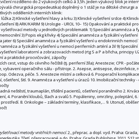
vičení rozděleno do 2 výukových celků á 3,5h. Jeden výukový blok je inter
(bývalá chirurgická propedeutika) doplněný o 1 stáž je na dětské chirurgii a 
ivých odděleních interních klinik:
ka 2) Klinické vyšetření hlavy a krku 3) Klinické vyšetření srdce 4) Klinické 
yšetření 8) ARK/KARIM 9) Urologie - UROL 10– 15) Opakování a praktické pro
vyšetřovací metody u jednotlivých problematik 1) Speciální anamnéza a fyz
nemocnění 3) Popis ekg křivky 4) Speciální anamnéza a fyzikální vyšetření
 jater 6) Speciální anamnéza a fyzikální vyšetření u endokrinních nemocí 
amnéza a fyzikální vyšetření u nemocí periferních artérií a žil 9) Speciá
yšetření laboratorní a zobrazovacích metod (rtg S a P a břicha, principy U
í a praktické procvičování, zápočty
h cest, vstup do cévního řečiště (tj. periferní žíla); Anestezie; CPR - počát
je, vybavení operačního sálu - přístroje. 2. Asepse, antisepse, dezinfekce, 
op. Odezva, péče. 5. Anestezie místní a celková 6. Pooperační komplikace, š
, ošetření, šití. 9. Anamnéza a vyšetření u úrazů 10. Imobilizační techniky -
počty
adná neštěstí, traumaplán, třídění pacientů, ošetření poraněného 2. Krvácení
ení, 4. Poranění kloubů, šlach a svalů 5. Popáleniny, omrzliny, poleptání, 6. 
ní prostředí. 8. Onkologie – základní termíny, klasifikace,… 9. Utonutí, oběš
počt
yšetřovací metody vnitřních nemocí
. 2., přeprac. a dopl. vyd. Praha: Grada
opedeutika
. Třetí, přepracované a do. Praha: Grada Publishing, 2011, 512 