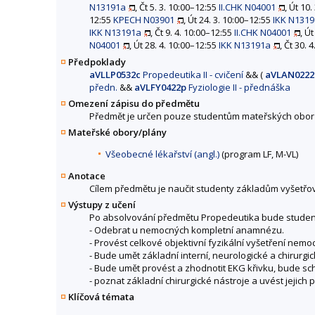
N13191a
, Čt 5. 3. 10:00–12:55
II.CHK N04001
, Út 10
12:55
KPECH N03901
, Út 24. 3. 10:00–12:55
IKK N131
IKK N13191a
, Čt 9. 4. 10:00–12:55
II.CHK N04001
, Ú
N04001
, Út 28. 4. 10:00–12:55
IKK N13191a
, Čt 30. 
Předpoklady
aVLLP0532c
Propedeutika II - cvičení
&&
(
aVLAN0222
předn.
&&
aVLFY0422p
Fyziologie II - přednáška
Omezení zápisu do předmětu
Předmět je určen pouze studentům mateřských obor
Mateřské obory/plány
Všeobecné lékařství (angl.)
(program LF, M-VL)
Anotace
Cílem předmětu je naučit studenty základům vyšetřován
Výstupy z učení
Po absolvování předmětu Propedeutika bude studen
- Odebrat u nemocných kompletní anamnézu.
- Provést celkové objektivní fyzikální vyšetření nem
- Bude umět základní interní, neurologické a chirurgi
- Bude umět provést a zhodnotit EKG křivku, bude sc
- poznat základní chirurgické nástroje a uvést jejich
Klíčová témata