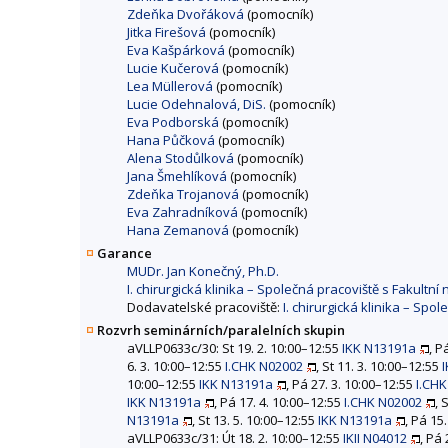
Zdeňka Dvořáková
(pomocník)
Jitka Firešová
(pomocník)
Eva Kašpárková
(pomocník)
Lucie Kučerová
(pomocník)
Lea Müllerová
(pomocník)
Lucie Odehnalová, DiS.
(pomocník)
Eva Podborská
(pomocník)
Hana Půčková
(pomocník)
Alena Stodůlková
(pomocník)
Jana Šmehlíková
(pomocník)
Zdeňka Trojanová
(pomocník)
Eva Zahradníková
(pomocník)
Hana Zemanová
(pomocník)
Garance
MUDr. Jan Konečný, Ph.D.
I. chirurgická klinika – Společná pracoviště s Fakultn
Dodavatelské pracoviště:
I. chirurgická klinika – Spo
Rozvrh seminárních/paralelních skupin
aVLLP0633c/30: St 19. 2. 10:00–12:55
IKK N13191a
, P
6. 3. 10:00–12:55
I.CHK N02002
, St 11. 3. 10:00–12:55
10:00–12:55
IKK N13191a
, Pá 27. 3. 10:00–12:55
I.CH
IKK N13191a
, Pá 17. 4. 10:00–12:55
I.CHK N02002
, 
N13191a
, St 13. 5. 10:00–12:55
IKK N13191a
, Pá 15
aVLLP0633c/31: Út 18. 2. 10:00–12:55
IKII N04012
, Pá