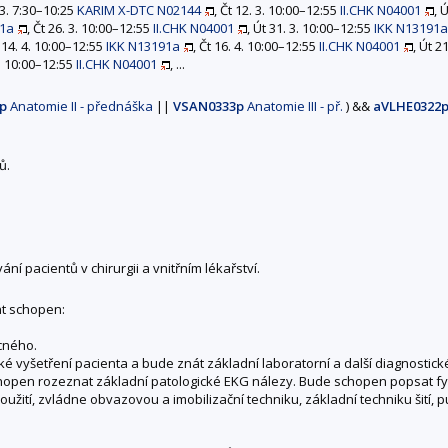
. 3. 7:30–10:25
KARIM X-DTC N02144
, Čt 12. 3. 10:00–12:55
II.CHK N04001
, 
91a
, Čt 26. 3. 10:00–12:55
II.CHK N04001
, Út 31. 3. 10:00–12:55
IKK N13191a
t 14. 4. 10:00–12:55
IKK N13191a
, Čt 16. 4. 10:00–12:55
II.CHK N04001
, Út 2
4. 10:00–12:55
II.CHK N04001
, ...
p
Anatomie II - přednáška
||
VSAN0333p
Anatomie III - př.
)
&&
aVLHE0322
ů.
í pacientů v chirurgii a vnitřním lékařství.
t schopen:
ocného.
cké vyšetření pacienta a bude znát základní laboratorní a další diagnostic
hopen rozeznat základní patologické EKG nálezy. Bude schopen popsat fyz
 použití, zvládne obvazovou a imobilizační techniku, základní techniku šití,