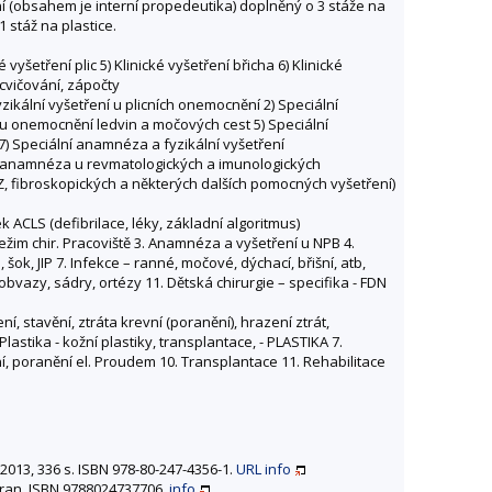
ní (obsahem je interní propedeutika) doplněný o 3 stáže na
1 stáž na plastice.
vyšetření plic 5) Klinické vyšetření břicha 6) Klinické
cvičování, zápočty
ikální vyšetření u plicních onemocnění 2) Speciální
 u onemocnění ledvin a močových cest 5) Speciální
7) Speciální anamnéza a fyzikální vyšetření
lní anamnéza u revmatologických a imunologických
Z, fibroskopických a některých dalších pomocných vyšetření)
ek ACLS (defibrilace, léky, základní algoritmus)
režim chir. Pracoviště 3. Anamnéza a vyšetření u NPB 4.
ok, JIP 7. Infekce – ranné, močové, dýchací, břišní, atb,
 obvazy, sádry, ortézy 11. Dětská chirurgie – specifika - FDN
, stavění, ztráta krevní (poranění), hrazení ztrát,
Plastika - kožní plastiky, transplantace, - PLASTIKA 7.
ení, poranění el. Proudem 10. Transplantace 11. Rehabilitace
, 2013, 336 s. ISBN 978-80-247-4356-1.
URL
info
stran. ISBN 9788024737706.
info