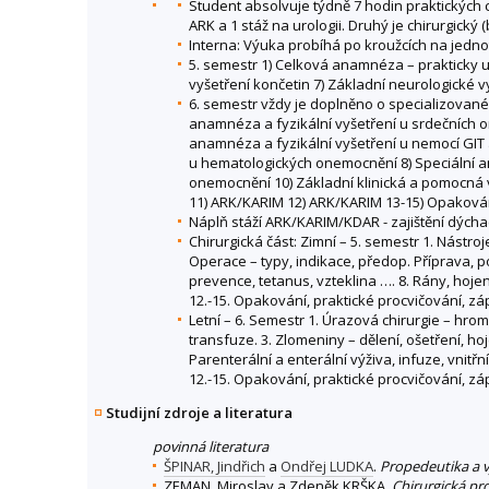
Student absolvuje týdně 7 hodin praktických c
ARK a 1 stáž na urologii. Druhý je chirurgický 
Interna: Výuka probíhá po kroužcích na jednotl
5. semestr 1) Celková anamnéza – prakticky u lůž
vyšetření končetin 7) Základní neurologické v
6. semestr vždy je doplněno o specializované 
anamnéza a fyzikální vyšetření u srdečních o
anamnéza a fyzikální vyšetření u nemocí GIT a
u hematologických onemocnění 8) Speciální an
onemocnění 10) Základní klinická a pomocná v
11) ARK/KARIM 12) ARK/KARIM 13-15) Opakován
Náplň stáží ARK/KARIM/KDAR - zajištění dýchacíc
Chirurgická část: Zimní – 5. semestr 1. Nástro
Operace – typy, indikace, předop. Příprava, po
prevence, tetanus, vzteklina …. 8. Rány, hojení
12.-15. Opakování, praktické procvičování, zá
Letní – 6. Semestr 1. Úrazová chirurgie – hrom
transfuze. 3. Zlomeniny – dělení, ošetření, hoj
Parenterální a enterální výživa, infuze, vnitř
12.-15. Opakování, praktické procvičování, zá
Studijní zdroje a literatura
povinná literatura
ŠPINAR, Jindřich
a
Ondřej LUDKA
.
Propedeutika a v
ZEMAN, Miroslav a Zdeněk KRŠKA.
Chirurgická pr