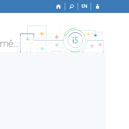
EN
LF:aVLLP0633c Propedeutika III - cv. - Informace o předmětu