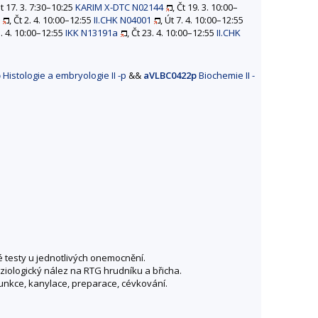
Út 17. 3. 7:30–10:25
KARIM X-DTC N02144
, Čt 19. 3. 10:00–
, Čt 2. 4. 10:00–12:55
II.CHK N04001
, Út 7. 4. 10:00–12:55
1. 4. 10:00–12:55
IKK N13191a
, Čt 23. 4. 10:00–12:55
II.CHK
p
Histologie a embryologie II -p
&&
aVLBC0422p
Biochemie II -
ké testy u jednotlivých onemocnění.
iologický nález na RTG hrudníku a břicha.
 punkce, kanylace, preparace, cévkování.