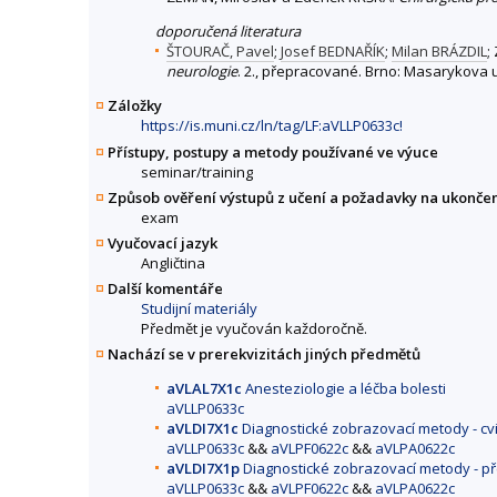
doporučená literatura
ŠTOURAČ, Pavel
;
Josef BEDNAŘÍK
;
Milan BRÁZDIL
;
neurologie
. 2., přepracované. Brno: Masarykova un
Záložky
https://is.muni.cz/ln/tag/LF:aVLLP0633c!
Přístupy, postupy a metody používané ve výuce
seminar/training
Způsob ověření výstupů z učení a požadavky na ukonče
exam
Vyučovací jazyk
Angličtina
Další komentáře
Studijní materiály
Předmět je vyučován každoročně.
Nachází se v prerekvizitách jiných předmětů
aVLAL7X1c
Anesteziologie a léčba bolesti
aVLLP0633c
aVLDI7X1c
Diagnostické zobrazovací metody - cv
aVLLP0633c
&&
aVLPF0622c
&&
aVLPA0622c
aVLDI7X1p
Diagnostické zobrazovací metody - p
aVLLP0633c
&&
aVLPF0622c
&&
aVLPA0622c