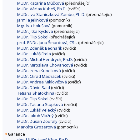
MUDr. Katarína Múčková
(přednášející)
MUDr. Václav Kubeš, Ph.D.
(cvičící)
MUDr. Iva Staniczková Zambo, Ph.D.
(přednášející)
Jarmila Jelínková
(pomocník)
Mgr. Iva Holušová
(pomocník)
MUDr. Jitka Kyclová
(přednášející)
MUDr. Filip Sokol
(přednášející)
prof. RNDr. Jana Šmardová, CSc.
(přednášející)
MUDr. Zdeněk Bednařík
(cvičící)
MUDr. Lukáš Frola
(cvičící)
MUDr. Michal Hendrych, Ph.D.
(cvičící)
MUDr. Miroslava Chovancová
(cvičící)
MUDr. Irena Kubelková
(cvičící)
MUDr. Ctirad Macháček
(cvičící)
MUDr. Andrea Miklovičová
(cvičící)
MUDr. Dávid Said
(cvičící)
Tetiana Shatokhina
(cvičící)
MUDr. Filip Sokol
(cvičící)
MUDr. Tatiana Stupková
(cvičící)
MUDr. Lukáš Velecký
(cvičící)
MUDr. Jakub Vlažný
(cvičící)
MUDr. Dušan Zoufalý
(cvičící)
Markéta Grozertová
(pomocník)
Garance
doc. MUDr. Leoš Křen, Ph.D.