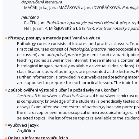
doporučená literatura
MAČÁK, Jirka; Jana MAČÁKOVÁ a Jana DVOŘÁČKOVÁ.
Patologi
neurčeno
BUČEK, Jan.
Praktikum z patologie :pitevní cvičení
. 4. přepr. v
FEIT, Josef
; P. MIŘEJOVSKÝ a I. STEINER.
Kontrolní otázky z pato
Přístupy, postupy a metody používané ve výuce
Pathology course consists of lectures and practical classes. Tea
Practical courses consist of
histological practice
(microscopical a
discussed) and
autoptical practice
(presence and ev. participatio
teaching rooms as well in the Internet. These materials contain 
histological images, partially available as virtual slides, video
classifications as well as images are presented at the lectures. 
Further information is provided in our web-based teaching materi
are supposed to prepare for each practical lesson. The topic for e
Způsob ověření výstupů z učení a požadavky na ukončení
Lectures:
3 hours/week
Practical classes:
4 hours/week; microscopi
is compulsory; knowledge of the students is periodically tested dur
essay). Exam after two semesters of pathology has two parts: prac
the microscop or over macroscopical or microscopical images. In 
selected topics. The list of these topics is available to the studen
Vyučovací jazyk
Angličtina
Odkaz a informace vyučujících