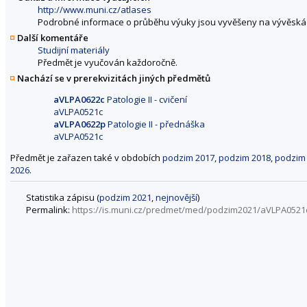
http://www.muni.cz/atlases
Podrobné informace o průběhu výuky jsou vyvěšeny na vývěskác
Další komentáře
Studijní materiály
Předmět je vyučován každoročně.
Nachází se v prerekvizitách jiných předmětů
aVLPA0622c
Patologie II - cvičení
aVLPA0521c
aVLPA0622p
Patologie II - přednáška
aVLPA0521c
Předmět je zařazen také v obdobích
podzim 2017
,
podzim 2018
,
podzim
2026
.
Statistika zápisu (
podzim 2021
,
nejnovější
)
Permalink:
https://is.muni.cz/predmet/med/podzim2021/aVLPA0521