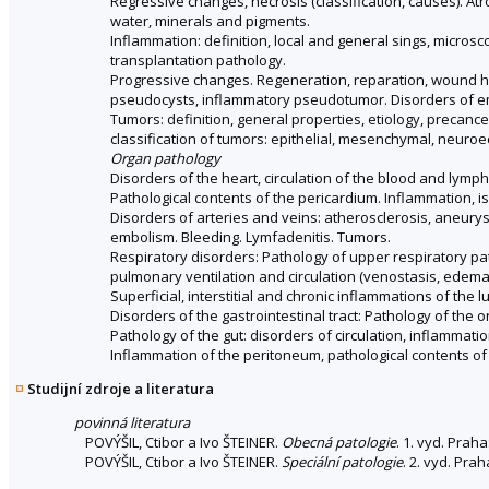
Regressive changes, necrosis (classification, causes). Atr
water, minerals and pigments.
Inflammation: definition, local and general sings, micros
transplantation pathology.
Progressive changes. Regeneration, reparation, wound he
pseudocysts, inflammatory pseudotumor. Disorders of 
Tumors: definition, general properties, etiology, precanc
classification of tumors: epithelial, mesenchymal, neur
Organ pathology
Disorders of the heart, circulation of the blood and lymp
Pathological contents of the pericardium. Inflammation, is
Disorders of arteries and veins: atherosclerosis, aneurys
embolism. Bleeding. Lymfadenitis. Tumors.
Respiratory disorders: Pathology of upper respiratory pa
pulmonary ventilation and circulation (venostasis, edema, 
Superficial, interstitial and chronic inflammations of the
Disorders of the gastrointestinal tract: Pathology of the o
Pathology of the gut: disorders of circulation, inflammati
Inflammation of the peritoneum, pathological contents of 
Studijní zdroje a literatura
povinná literatura
POVÝŠIL, Ctibor a Ivo ŠTEINER.
Obecná patologie
. 1. vyd. Prah
POVÝŠIL, Ctibor a Ivo ŠTEINER.
Speciální patologie
. 2. vyd. Pra