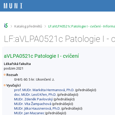
P
P
P
P
ř
ř
ř
ř
e
e
e
e
s
s
s
s
k
k
k
k
o
o
o
o
>
>
Katalog předmětů
LF:aVLPA0521c Patologie I - cvičení - Infor
č
č
č
č
i
i
i
i
LF:aVLPA0521c Patologie I - 
t
t
t
t
n
n
n
n
a
a
a
a
h
h
o
p
aVLPA0521c Patologie I - cvičení
o
l
b
a
r
a
s
t
Lékařská fakulta
n
v
a
i
podzim 2021
í
i
h
č
Rozsah
l
č
k
0/4/0. 60. 5 kr. Ukončení: z.
i
k
u
Vyučující
š
u
prof. MUDr. Markéta Hermanová, Ph.D.
(přednášející)
t
doc. MUDr. Leoš Křen, Ph.D.
(přednášející)
u
MUDr. Zdeněk Pavlovský
(přednášející)
MUDr. Víta Žampachová
(přednášející)
MUDr. Jitka Hausnerová, Ph.D.
(přednášející)
MUDr. Jan Mazanec
(přednášející)