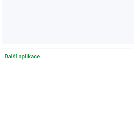
Další aplikace
Katalog předmětů
Informační systém
I
Informační systém Masarykovy univerzity
S
Více o IS MU
, provozuje
Fakulta informatiky MU
M
U