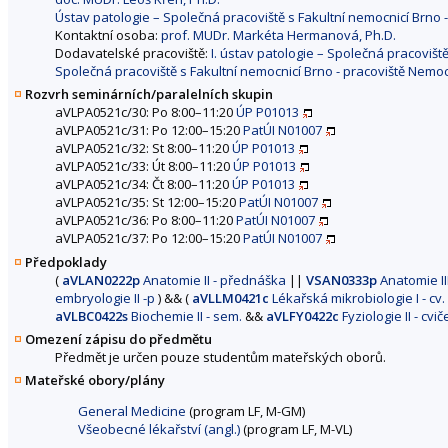
Ústav patologie – Společná pracoviště s Fakultní nemocnicí Brno
Kontaktní osoba:
prof. MUDr. Markéta Hermanová, Ph.D.
Dodavatelské pracoviště:
I. ústav patologie – Společná pracovišt
Společná pracoviště s Fakultní nemocnicí Brno - pracoviště Nemo
Rozvrh seminárních/paralelních skupin
aVLPA0521c/30: Po 8:00–11:20
ÚP P01013
aVLPA0521c/31: Po 12:00–15:20
PatÚI N01007
aVLPA0521c/32: St 8:00–11:20
ÚP P01013
aVLPA0521c/33: Út 8:00–11:20
ÚP P01013
aVLPA0521c/34: Čt 8:00–11:20
ÚP P01013
aVLPA0521c/35: St 12:00–15:20
PatÚI N01007
aVLPA0521c/36: Po 8:00–11:20
PatÚI N01007
aVLPA0521c/37: Po 12:00–15:20
PatÚI N01007
Předpoklady
(
aVLAN0222p
Anatomie II - přednáška
||
VSAN0333p
Anatomie III
embryologie II -p
)
&&
(
aVLLM0421c
Lékařská mikrobiologie I - cv.
aVLBC0422s
Biochemie II - sem.
&&
aVLFY0422c
Fyziologie II - cvič
Omezení zápisu do předmětu
Předmět je určen pouze studentům mateřských oborů.
Mateřské obory/plány
General Medicine
(program LF, M-GM)
Všeobecné lékařství (angl.)
(program LF, M-VL)