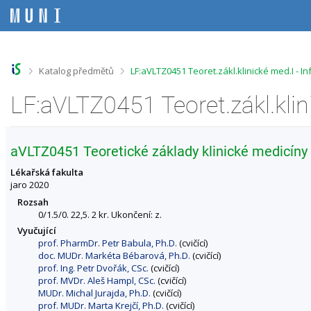
P
P
P
P
ř
ř
ř
ř
e
e
e
e
s
s
s
s
k
k
k
k
o
o
o
o
>
>
Katalog předmětů
LF:aVLTZ0451 Teoret.zákl.klinické med.I - 
č
č
č
č
i
i
i
i
LF:aVLTZ0451 Teoret.zákl.kli
t
t
t
t
n
n
n
n
a
a
a
a
h
h
o
p
aVLTZ0451 Teoretické základy klinické medicíny 
o
l
b
a
r
a
s
t
Lékařská fakulta
n
v
a
i
jaro 2020
í
i
h
č
Rozsah
l
č
k
0/1.5/0. 22,5. 2 kr. Ukončení: z.
i
k
u
Vyučující
š
u
prof. PharmDr. Petr Babula, Ph.D.
(cvičící)
t
doc. MUDr. Markéta Bébarová, Ph.D.
(cvičící)
u
prof. Ing. Petr Dvořák, CSc.
(cvičící)
prof. MVDr. Aleš Hampl, CSc.
(cvičící)
MUDr. Michal Jurajda, Ph.D.
(cvičící)
prof. MUDr. Marta Krejčí, Ph.D.
(cvičící)