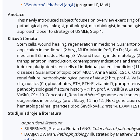
Všeobecné lékařství (angl.)
(program LF, M-VL)
Anotace
This newly introduced subject focuses on overview exercising of 
pathological physiologist, pathologist, microbiologist, immunologi
approach closer to strategy of USMLE, Step 1.
Klíčová témata
Stem cells, wound healing, regeneration in medicine Guarantor of
application in medicine I (2 hrs, , MUDr. Martin Pešl, Ph.D.; Mgr. V
medicine II (2 hrs, doc. Hampl) 3. Wound healing in dermatology (
transplantation: introduction, contemporary indications and trends
induced pluripotent stem cells of individual patient i medicine (
diseases Guarantor of topic: prof. MUDr. Anna Vašků, CSc. 6. Ost
renal failure: pathophysiological point of view (2 hrs, prof. A. V
diagnostics (Ca, phosphates, PTH, PTHrP, vitamin D, paraproteins) 
pathophysiological fracture history)- (1 hr, prof. A. Vašků) 9. Ea
Vašků, CSc. 10. Concept of „Read and Write“ genome and consequen
epigenetics in oncology (prof. Slabý; 1.5 hr) 12. „Next generation
hematological malignancies (doc. Ševčíková, 2 hrs) 14. EXAM TEST
Studijní zdroje a literatura
doporučená literatura
SILBERNAGL, Stefan a Florian LANG.
Color atlas of pathophysi
DAMJANOV, Ivan.
Pathophysiology
. Illustrated by Matthew Ch
info