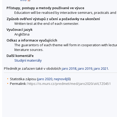
Přístupy, postupy a metody používané ve výuce
Education will be realised by interactive seminars, practicals and 
Způsob ověření výstupů z učení a požadavky na ukončení
Written test at the end of each semester.
Vyučovací jazyk
Angličtina
Odkaz a informace vyučujících
The guarantors of each theme will form in cooperation with lectur
literature sources.
Další komentáře
Studijní materiály
Předmět je zařazen také v obdobích
jaro 2018
,
jaro 2019
,
jaro 2021
.
Statistika zápisu (
jaro 2020
,
nejnovější
)
Permalink:
https://is.muni.cz/predmet/med/jaro2020/aVLTZ0451