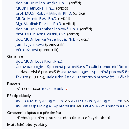
doc. MUDr. Milan Krtička, Ph.D.
(cvičící)
MUDr. Petr Lokaj, Ph.D.
(cvičící)
prof. MUDr. Robert Mikulík, Ph.D.
(cvičící)
MUDr. Martin Pešl, Ph.D.
(cvičící)
Mgr. Vladimír Rotrekl, Ph.D.
(cvičící)
doc. MUDr. Veronika Slonková, Ph.D.
(cvičící)
prof. MUDr. Anna Vašků, CSc.
(cvičící)
doc. MUDr. Lenka Veverková, Ph.D.
(cvičící)
Jarmila Jelínková
(pomocník)
Věra Ježková
(pomocník)
Garance
doc. MUDr. Leoš Křen, Ph.D.
Ústav patologie – Společná pracoviště s Fakultní nemocnicí Brno
Dodavatelské pracoviště:
Ústav patologie – Společná pracoviště 
fakulta
(90,00 %),
Biologický ústav – Teoretická pracoviště – Lékař
Rozvrh
Pá 13:00–14:40
B22/116 aula
Předpoklady
aVLFY0321c
Fyziologie I - cv.
&&
aVLFY0321s
Fyziologie I - sem.
&&
aVLBI0222p
Biologie II - přednáška
&&
aVLAN0222c
Anatomie II - 
Omezení zápisu do předmětu
Předmět je určen pouze studentům mateřských oborů.
Mateřské obory/plány