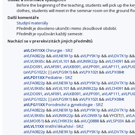
Before the beginning of the teaching, students will pick up the key
clothes, students will meet in the seminar room on the ground f
Další komentáře
Studijní materiály
Předmět je dovoleno ukončit i mimo zkouškové období.
Předmět je vyučován každý semestr.
Nachází se v prerekvizitách jiných předmětů
aVLCH11XX
Chirurgie - SRZ
aVLFA0822p
&&
aVLNE9X1p
&&
aVLPY9X1p
&&
aVLDV7X1p
&
aVLVL9X65c
&&
aVLVL101
&&
aVLIN9X22p
&&
aVLCH091
&&
aV
aVLDO091
,
aVLAF091
,
aVLKB091
,
aVLFP091
,
aVLAP111
,
aVLPU0
(
aVLPG1022c
||
aVLPG9X1
) &&
aVLPX102t
&&
aVLPX084t
aVLPD11XX
Pediatrie - SRZ
aVLFA0822p
&&
aVLNE9X1p
&&
aVLPY9X1p
&&
aVLDV7X1p
&
aVLVL9X65c
&&
aVLVL101
&&
aVLIN9X22p
&&
aVLCH091
&&
aV
aVLDO091
,
aVLAF091
,
aVLKB091
,
aVLFP091
,
aVLAP111
,
aVLPU0
(
aVLPG1022c
||
aVLPG9X1
) &&
aVLPX102t
&&
aVLPX084t
aVLPG11XX
Porodnictví a gynekologie - SRZ
aVLFA0822p
&&
aVLNE9X1p
&&
aVLPY9X1p
&&
aVLDV7X1p
&
aVLVL9X65c
&&
aVLIN9X22p
&&
aVLON9X1p
&& VYCET(1,
aVLA
aVLMO051
) &&
aVLCH9X33c
&&
aVLCJ0888
&&
aVLSP03X
&&
a
aVLVL11XX
Vnitřní lékařství - SRZ
aVLFA0822p
&&
aVLNE9X1p
&&
aVLPY9X1p
&&
aVLDV7X1p
&