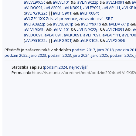
aVLVL9X65c
&&
aVLVL101
&&
aVLIN9X22p
&&
aVLCH091
&&
aV
aVLDO091
,
aVLAF091
,
aVLKB091
,
aVLFP091
,
aVLAP111
,
aVLKF1
(
aVLPG1022c
||
aVLPG9X1
) &&
aVLPX084t
aVLZP11XX
Zdraví, prevence, zdravotnictví - SRZ
aVLFA0822p
&&
aVLNE9X1p
&&
aVLPY9X1p
&&
aVLDV7X1p
&
aVLVL9X65c
&&
aVLVL101
&&
aVLIN9X22p
&&
aVLCH091
&&
aV
aVLDO091
,
aVLAF091
,
aVLKB091
,
aVLFP091
,
aVLAP111
,
aVLPU0
(
aVLPG1022c
||
aVLPG9X1
) &&
aVLPX102t
&&
aVLPX084t
Předmět je zařazen také v obdobích
podzim 2017
,
jaro 2018
,
podzim 20
podzim 2022
,
jaro 2023
,
podzim 2023
,
jaro 2024
,
jaro 2025
,
podzim 2025
,
Statistika zápisu (
podzim 2024
,
nejnovější
)
Permalink:
https://is.muni.cz/predmet/med/podzim2024/aVLVL9X62