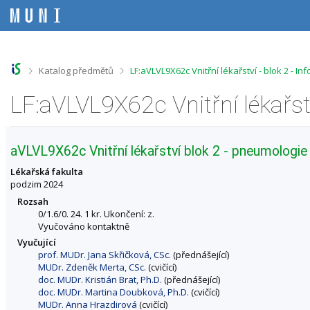
P
P
P
P
ř
ř
ř
ř
e
e
e
e
s
s
s
s
k
k
k
k
o
o
o
o
>
>
Katalog předmětů
LF:aVLVL9X62c Vnitřní lékařství - blok 2 - 
č
č
č
č
i
i
i
i
LF:aVLVL9X62c Vnitřní lékařst
t
t
t
t
n
n
n
n
a
a
a
a
h
h
o
p
aVLVL9X62c Vnitřní lékařství blok 2 - pneumologie
o
l
b
a
r
a
s
t
Lékařská fakulta
n
v
a
i
podzim 2024
í
i
h
č
Rozsah
l
č
k
0/1.6/0. 24. 1 kr. Ukončení: z.
i
k
u
Vyučováno kontaktně
š
u
Vyučující
t
prof. MUDr. Jana Skřičková, CSc.
(přednášející)
u
MUDr. Zdeněk Merta, CSc.
(cvičící)
doc. MUDr. Kristián Brat, Ph.D.
(přednášející)
doc. MUDr. Martina Doubková, Ph.D.
(cvičící)
MUDr. Anna Hrazdirová
(cvičící)