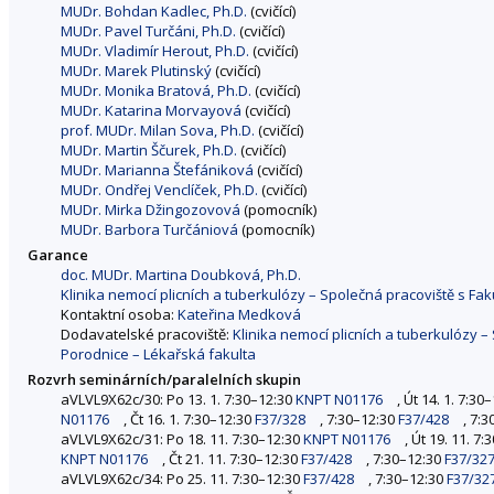
MUDr. Bohdan Kadlec, Ph.D.
(cvičící)
MUDr. Pavel Turčáni, Ph.D.
(cvičící)
MUDr. Vladimír Herout, Ph.D.
(cvičící)
MUDr. Marek Plutinský
(cvičící)
MUDr. Monika Bratová, Ph.D.
(cvičící)
MUDr. Katarina Morvayová
(cvičící)
prof. MUDr. Milan Sova, Ph.D.
(cvičící)
MUDr. Martin Ščurek, Ph.D.
(cvičící)
MUDr. Marianna Štefániková
(cvičící)
MUDr. Ondřej Venclíček, Ph.D.
(cvičící)
MUDr. Mirka Džingozovová
(pomocník)
MUDr. Barbora Turčániová
(pomocník)
Garance
doc. MUDr. Martina Doubková, Ph.D.
Klinika nemocí plicních a tuberkulózy – Společná pracoviště s Fa
Kontaktní osoba:
Kateřina Medková
Dodavatelské pracoviště:
Klinika nemocí plicních a tuberkulózy 
Porodnice – Lékařská fakulta
Rozvrh seminárních/paralelních skupin
aVLVL9X62c/30: Po 13. 1. 7:30–12:30
KNPT N01176
, Út 14. 1. 7:30
N01176
, Čt 16. 1. 7:30–12:30
F37/328
, 7:30–12:30
F37/428
, 7:
aVLVL9X62c/31: Po 18. 11. 7:30–12:30
KNPT N01176
, Út 19. 11. 7
KNPT N01176
, Čt 21. 11. 7:30–12:30
F37/428
, 7:30–12:30
F37/32
aVLVL9X62c/34: Po 25. 11. 7:30–12:30
F37/428
, 7:30–12:30
F37/32