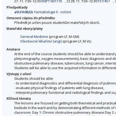
27. 11. 7:30–12:30
KNPT N01176
, Čt 28. 11. 7:30–12:30
F37/457
,
Předpoklady
aVLFA0822c
Farmakologie II - cvičení
Omezení zápisu do předmětu
Předmět je určen pouze studentům mateřských oborů.
Mateřské obory/plány
General Medicine
(program LF, M-GM)
Všeobecné lékařství (angl.)
(program LF, M-VL)
Anotace
At the end of the course students should be able to understand 
pletysmography, oxygen measurements), basic diagnosis and dife
obstructive pulmonary disease, tuberculosis, lung cancer, interst
Students will be able to use the acquired information in differen
Výstupy z učení
Students should be able:
- to understand diagnostics and differential diagnosis of pulmon
- evaluate physical findings of patients with lung disease,
- interpret pulmonary functional and radiological findings and su
Klíčová témata
The lessons are focused on getting both theoretical and practica
bedside in the ward and by demonstrating different methods of 
classroom. Day 1: Chronic obstructive pulmonary disease Day 2: 