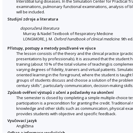
Interstitial lung diseases. In the Simulation Center for Practical 
examinations, pulmonary functional examinations, analysis of bl
will be included.
Studijní zdroje a literatura
doporučená literatura
Murray & Nadel Textbook of Respiratory Medicine
LONGMORE, J. M.
Oxford handbook of clinical medicine
. 9th e
Přístupy, postupy a metody používané ve výuce
The lesson consists of the theory and the clinical practice (practi
presentations by professionals). It is assumed that the student
training (about 10 % of the total volume of teaching) is comple
varying degrees of fidelity, trainers and virtual patients. Simula
oriented learning in the foreground, where the student is taugh
groups of students discuss and choose a solution of the problem. 
century skills", particularly communication, decision-making skills
Způsob ověření výstupů z učení a požadavky na ukončení
The semester is closed by completing a simple multiple-choice t
participation is a precondition for granting the credit. Traditiona
knowledge and other skills such as communication, physical exa
provides students with objective and specific feedback.
Vyučovací jazyk
Angličtina
Odkaz a informace vyučujících