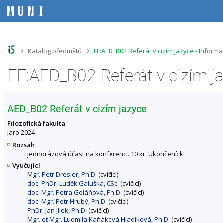
P
P
P
P
ř
ř
ř
ř
e
e
e
e
s
s
s
s
k
k
k
k
o
o
o
o
>
>
Katalog předmětů
FF:AED_B02 Referát v cizím jazyce - Inform
č
č
č
č
i
i
i
i
FF:AED_B02 Referát v cizím j
t
t
t
t
n
n
n
n
a
a
a
a
h
h
o
p
AED_B02 Referát v cizím jazyce
o
l
b
a
r
a
s
t
Filozofická fakulta
n
v
a
i
jaro 2024
í
i
h
č
Rozsah
l
č
k
jednorázová účast na konferenci. 10 kr. Ukončení: k.
i
k
u
Vyučující
š
u
Mgr. Petr Dresler, Ph.D.
(cvičící)
t
doc. PhDr. Luděk Galuška, CSc.
(cvičící)
u
doc. Mgr. Petra Goláňová, Ph.D.
(cvičící)
doc. Mgr. Petr Hrubý, Ph.D.
(cvičící)
PhDr. Jan Jílek, Ph.D.
(cvičící)
Mgr. et Mgr. Ludmila Kaňáková Hladíková, Ph.D.
(cvičící)