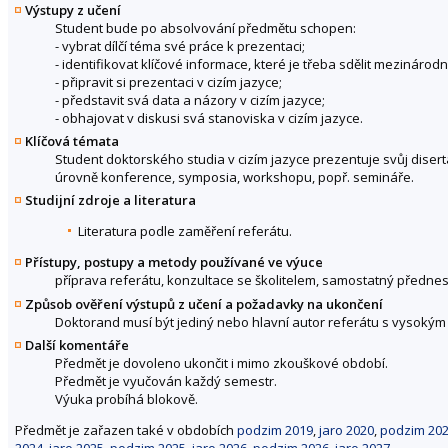
Výstupy z učení
Student bude po absolvování předmětu schopen:
- vybrat dílčí téma své práce k prezentaci;
- identifikovat klíčové informace, které je třeba sdělit mezinárod
- připravit si prezentaci v cizím jazyce;
- představit svá data a názory v cizím jazyce;
- obhajovat v diskusi svá stanoviska v cizím jazyce.
Klíčová témata
Student doktorského studia v cizím jazyce prezentuje svůj diser
úrovně konference, symposia, workshopu, popř. semináře.
Studijní zdroje a literatura
Literatura podle zaměření referátu.
Přístupy, postupy a metody používané ve výuce
příprava referátu, konzultace se školitelem, samostatný předne
Způsob ověření výstupů z učení a požadavky na ukončení
Doktorand musí být jediný nebo hlavní autor referátu s vysokým p
Další komentáře
Předmět je dovoleno ukončit i mimo zkouškové období.
Předmět je vyučován každý semestr.
Výuka probíhá blokově.
Předmět je zařazen také v obdobích
podzim 2019
,
jaro 2020
,
podzim 20
2024
,
jaro 2025
,
podzim 2025
,
jaro 2026
,
podzim 2026
,
jaro 2027
.