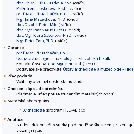
doc. PhDr. Eliška Kazdová, CSc.
(cvičící)
PhDr. Irena Loskotová, Ph.D.
(cvičící)
prof. Mgr. Jiří Macháček, Ph.D.
(cvičící)
Mgr. Jana Mazáčková, Ph.D.
(cvičící)
doc. Dr. phil. Peter Milo
(cvičící)
doc. Mgr. Petr Neruda, Ph.D.
(cvičící)
doc. Mgr. Klára Šabatová, Ph.D.
(cvičící)
Mgr. Peter Tóth, PhD.
(cvičící)
Garance
prof. Mgr. Jiří Macháček, Ph.D.
Ústav archeologie a muzeologie – Filozofická fakulta
Kontaktní osoba:
doc. Mgr. Petr Hrubý, Ph.D.
Dodavatelské pracoviště:
Ústav archeologie a muzeologie – Filoz
Předpoklady
Volitelný předmět doktorského studia.
Omezení zápisu do předmětu
Předmět je určen pouze studentům mateřských oborů.
Mateřské obory/plány
Archeologie
(program FF, D-AE_)
(2)
Anotace
Student doktorského studia po dohodě se školitelem prezentuje 
v cizím jazyce.