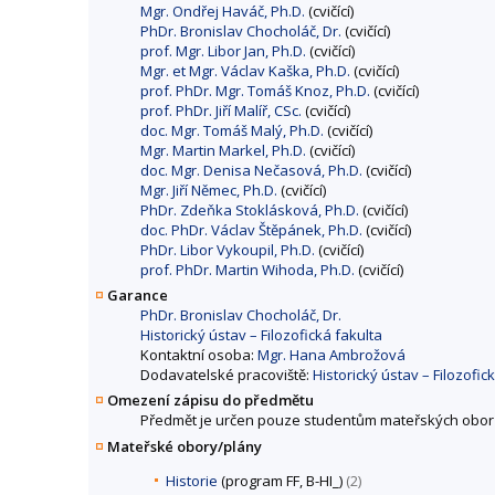
Mgr. Ondřej Haváč, Ph.D.
(cvičící)
PhDr. Bronislav Chocholáč, Dr.
(cvičící)
prof. Mgr. Libor Jan, Ph.D.
(cvičící)
Mgr. et Mgr. Václav Kaška, Ph.D.
(cvičící)
prof. PhDr. Mgr. Tomáš Knoz, Ph.D.
(cvičící)
prof. PhDr. Jiří Malíř, CSc.
(cvičící)
doc. Mgr. Tomáš Malý, Ph.D.
(cvičící)
Mgr. Martin Markel, Ph.D.
(cvičící)
doc. Mgr. Denisa Nečasová, Ph.D.
(cvičící)
Mgr. Jiří Němec, Ph.D.
(cvičící)
PhDr. Zdeňka Stoklásková, Ph.D.
(cvičící)
doc. PhDr. Václav Štěpánek, Ph.D.
(cvičící)
PhDr. Libor Vykoupil, Ph.D.
(cvičící)
prof. PhDr. Martin Wihoda, Ph.D.
(cvičící)
Garance
PhDr. Bronislav Chocholáč, Dr.
Historický ústav – Filozofická fakulta
Kontaktní osoba:
Mgr. Hana Ambrožová
Dodavatelské pracoviště:
Historický ústav – Filozofic
Omezení zápisu do předmětu
Předmět je určen pouze studentům mateřských obor
Mateřské obory/plány
Historie
(program FF, B-HI_)
(2)