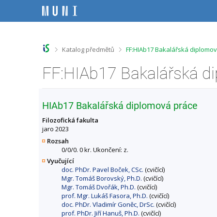
P
P
P
P
ř
ř
ř
ř
e
e
e
e
s
s
s
s
k
k
k
k
o
o
o
o
>
>
Katalog předmětů
FF:HIAb17 Bakalářská diplomov
č
č
č
č
i
i
i
i
t
t
t
t
n
n
n
n
a
a
a
a
h
h
o
p
HIAb17 Bakalářská diplomová práce
o
l
b
a
r
a
s
t
Filozofická fakulta
n
v
a
i
jaro 2023
í
i
h
č
Rozsah
l
č
k
0/0/0. 0 kr. Ukončení: z.
i
k
u
Vyučující
š
u
doc. PhDr. Pavel Boček, CSc.
(cvičící)
t
Mgr. Tomáš Borovský, Ph.D.
(cvičící)
u
Mgr. Tomáš Dvořák, Ph.D.
(cvičící)
prof. Mgr. Lukáš Fasora, Ph.D.
(cvičící)
doc. PhDr. Vladimír Goněc, DrSc.
(cvičící)
prof. PhDr. Jiří Hanuš, Ph.D.
(cvičící)