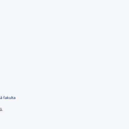
ká fakulta
ů.