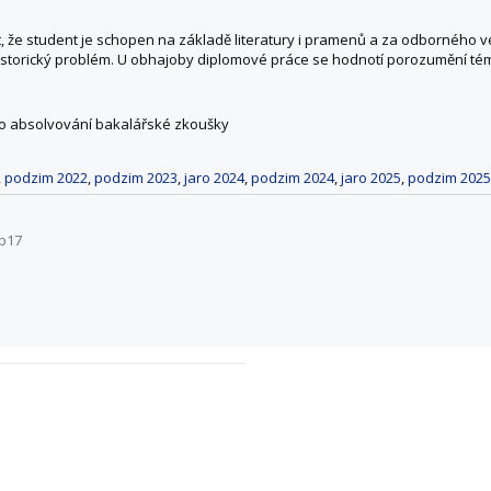
že student je schopen na základě literatury i pramenů a za odborného ve
historický problém. U obhajoby diplomové práce se hodnotí porozumění t
o absolvování bakalářské zkoušky
,
podzim 2022
,
podzim 2023
,
jaro 2024
,
podzim 2024
,
jaro 2025
,
podzim 2025
Ab17