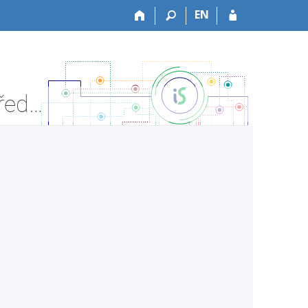
EN
FF:HIAb17 Bakalářská diplomová práce - Informace o předmětu