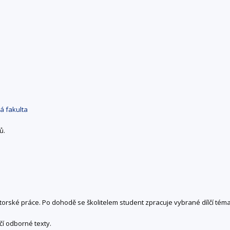
ká fakulta
ů.
orské práce. Po dohodě se školitelem student zpracuje vybrané dílčí téma
čí odborné texty.