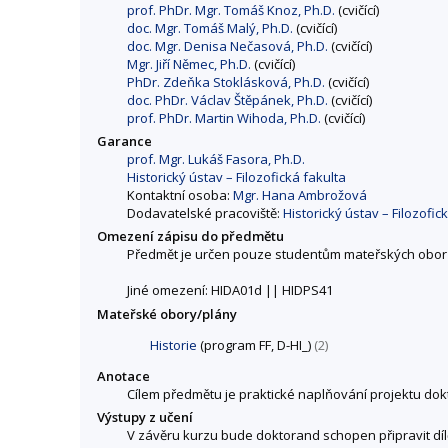
prof. PhDr. Mgr. Tomáš Knoz, Ph.D.
(cvičící)
doc. Mgr. Tomáš Malý, Ph.D.
(cvičící)
doc. Mgr. Denisa Nečasová, Ph.D.
(cvičící)
Mgr. Jiří Němec, Ph.D.
(cvičící)
PhDr. Zdeňka Stoklásková, Ph.D.
(cvičící)
doc. PhDr. Václav Štěpánek, Ph.D.
(cvičící)
prof. PhDr. Martin Wihoda, Ph.D.
(cvičící)
Garance
prof. Mgr. Lukáš Fasora, Ph.D.
Historický ústav – Filozofická fakulta
Kontaktní osoba:
Mgr. Hana Ambrožová
Dodavatelské pracoviště:
Historický ústav – Filozofic
Omezení zápisu do předmětu
Předmět je určen pouze studentům mateřských obor
Jiné omezení: HIDA01d || HIDPS41
Mateřské obory/plány
Historie
(program FF, D-HI_)
(2)
Anotace
Cílem předmětu je praktické naplňování projektu dokt
Výstupy z učení
V závěru kurzu bude doktorand schopen připravit díl