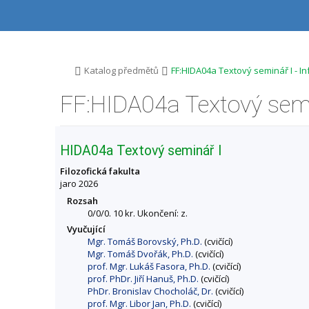
P
P
P
P
ř
ř
ř
ř
e
e
e
e
s
s
s
s
k
k
k
k
o
o
o
o
>
>
Katalog předmětů
FF:HIDA04a Textový seminář I - 
č
č
č
č
i
i
i
i
FF:HIDA04a Textový semi
t
t
t
t
n
n
n
n
a
a
a
a
h
h
o
p
HIDA04a Textový seminář I
o
l
b
a
r
a
s
t
Filozofická fakulta
n
v
a
i
jaro 2026
í
i
h
č
Rozsah
l
č
k
0/0/0. 10 kr. Ukončení: z.
i
k
u
Vyučující
š
u
Mgr. Tomáš Borovský, Ph.D.
(cvičící)
t
Mgr. Tomáš Dvořák, Ph.D.
(cvičící)
u
prof. Mgr. Lukáš Fasora, Ph.D.
(cvičící)
prof. PhDr. Jiří Hanuš, Ph.D.
(cvičící)
PhDr. Bronislav Chocholáč, Dr.
(cvičící)
prof. Mgr. Libor Jan, Ph.D.
(cvičící)