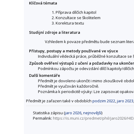
Klíčová témata
1. Příprava dílčích kapitol
2. Konzultace se školitelem
3. Korektura textu
Studijní zdroje a literatura
Vzhledem k povaze předmětu bude seznam litera
Přístupy, postupy a metody používané ve výuce
Individuální vědecká práce, průběžné konzultace se š
Způsob ověření výstupů z učení a požadavky na ukonče
Podmínkou zápočtu je odevzdání dílčí kapitoly/dílčích
Další komentáře
Předmět je dovoleno ukončit i mimo zkouškové obdob
Předmět je vyučován každoročně.
Poznámka k periodicitě výuky: Lze zapisovat opakov
Předmět je zařazen také v obdobích
podzim 2022
,
jaro 2023
Statistika zápisu (
jaro 2026
,
nejnovější
)
Permalink:
https://is.muni.cz/predmet/phil/jaro2026/HI