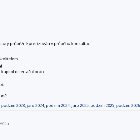
tury průběžně precizován v průběhu konzultací.
kolitelem.
ní
 kapitol disertační práce.
í.
aně.
,
podzim 2023
,
jaro 2024
,
podzim 2024
,
jaro 2025
,
podzim 2025
,
podzim 2026
DA04a