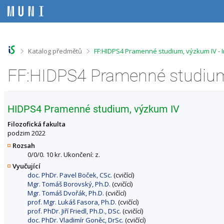
P
P
P
P
ř
ř
ř
ř
e
e
e
e
s
s
s
s
k
k
k
k
o
o
o
o
>
>
Katalog předmětů
FF:HIDPS4 Pramenné studium, výzkum IV - 
č
č
č
č
i
i
i
i
t
t
t
t
n
n
n
n
a
a
a
a
h
h
o
p
HIDPS4 Pramenné studium, výzkum IV
o
l
b
a
r
a
s
t
Filozofická fakulta
n
v
a
i
podzim 2022
í
i
h
č
Rozsah
l
č
k
0/0/0. 10 kr. Ukončení: z.
i
k
u
Vyučující
š
u
doc. PhDr. Pavel Boček, CSc.
(cvičící)
t
Mgr. Tomáš Borovský, Ph.D.
(cvičící)
u
Mgr. Tomáš Dvořák, Ph.D.
(cvičící)
prof. Mgr. Lukáš Fasora, Ph.D.
(cvičící)
prof. PhDr. Jiří Friedl, Ph.D., DSc.
(cvičící)
doc. PhDr. Vladimír Goněc, DrSc.
(cvičící)