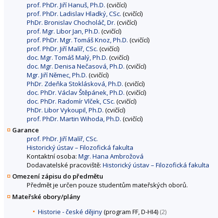
prof. PhDr. Jiří Hanuš, Ph.D.
(cvičící)
prof. PhDr. Ladislav Hladký, CSc.
(cvičící)
PhDr. Bronislav Chocholáč, Dr.
(cvičící)
prof. Mgr. Libor Jan, Ph.D.
(cvičící)
prof. PhDr. Mgr. Tomáš Knoz, Ph.D.
(cvičící)
prof. PhDr. Jiří Malíř, CSc.
(cvičící)
doc. Mgr. Tomáš Malý, Ph.D.
(cvičící)
doc. Mgr. Denisa Nečasová, Ph.D.
(cvičící)
Mgr. Jiří Němec, Ph.D.
(cvičící)
PhDr. Zdeňka Stoklásková, Ph.D.
(cvičící)
doc. PhDr. Václav Štěpánek, Ph.D.
(cvičící)
doc. PhDr. Radomír Vlček, CSc.
(cvičící)
PhDr. Libor Vykoupil, Ph.D.
(cvičící)
prof. PhDr. Martin Wihoda, Ph.D.
(cvičící)
Garance
prof. PhDr. Jiří Malíř, CSc.
Historický ústav – Filozofická fakulta
Kontaktní osoba:
Mgr. Hana Ambrožová
Dodavatelské pracoviště:
Historický ústav – Filozofická fakulta
Omezení zápisu do předmětu
Předmět je určen pouze studentům mateřských oborů.
Mateřské obory/plány
Historie - české dějiny
(program FF, D-HI4)
(2)