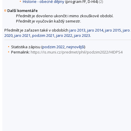
Historie - obecné dějiny
(program FF, D-HI4)
(2)
Další komentáře
Předmět je dovoleno ukončit i mimo zkouškové období.
Předmět je vyučován každý semestr.
Předmět je zařazen také v obdobích
jaro 2013
,
jaro 2014
,
jaro 2015
,
jaro
2020
,
jaro 2021
,
podzim 2021
,
jaro 2022
,
jaro 2023
.
Statistika zápisu (
podzim 2022
,
nejnovější
)
Permalink:
https://is.muni.cz/predmet/phil/podzim2022/HIDPS4