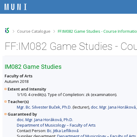
S
S
S
S
k
k
k
k
i
i
i
i
p
p
p
p
t
t
t
t
o
o
o
o
>
>
Course Catalogue
FF:IM082 Game Studies - Course Informati
t
h
c
f
o
e
o
o
FF:IM082 Game Studies - Cou
p
a
n
o
b
d
t
t
a
e
e
e
r
r
n
r
IM082 Game Studies
t
Faculty of Arts
Autumn 2018
Extent and Intensity
1/1/0. 4 credit(s). Type of Completion: zk (examination).
Teacher(s)
Mgr. Bc. Silvester Buček, Ph.D.
(lecturer),
doc. Mgr. Jana Horáková,
Guaranteed by
doc. Mgr. Jana Horáková, Ph.D.
Department of Musicology – Faculty of Arts
Contact Person:
Bc. Jitka Leflíková
Supplier department:
Department of Musicology – Faculty of Arts