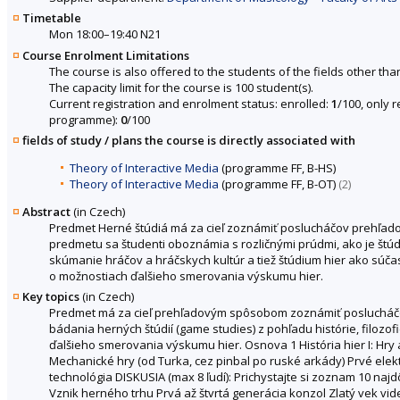
Timetable
Mon 18:00–19:40 N21
Course Enrolment Limitations
The course is also offered to the students of the fields other tha
The capacity limit for the course is 100 student(s).
Current registration and enrolment status: enrolled:
1
/100, only 
programme):
0
/100
fields of study / plans the course is directly associated with
Theory of Interactive Media
(programme FF, B-HS)
Theory of Interactive Media
(programme FF, B-OT)
(2)
Abstract
(in Czech)
Predmet Herné štúdiá má za cieľ zoznámiť poslucháčov prehľadov
predmetu sa študenti oboznámia s rozličnými prúdmi, ako je štúdiu
skúmanie hráčov a hráčskych kultúr a tiež štúdium hier ako súč
o možnostiach ďalšieho smerovania výskumu hier.
Key topics
(in Czech)
Predmet má za cieľ prehľadovým spôsobom zoznámiť poslucháčov
bádania herných štúdií (game studies) z pohľadu histórie, filozo
ďalšieho smerovania výskumu hier. Osnova 1 História hier I: Hry 
Mechanické hry (od Turka, cez pinbal po ruské arkády) Prvé elektro
technológia DISKUSIA (max 8 ľudí): Prichystajte si zoznam 10 najd
Vznik herného trhu Prvá až štvrtá generácia konzol Zlatý vek vi