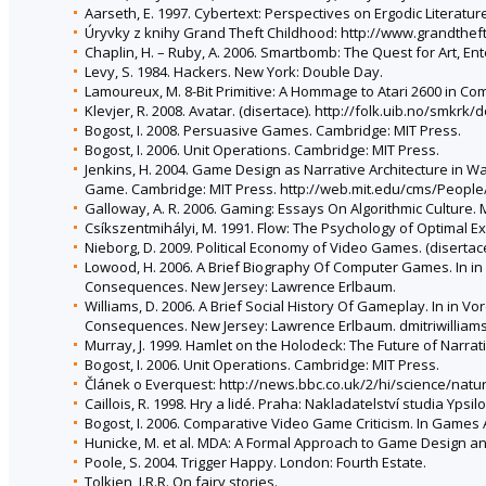
Aarseth, E. 1997. Cybertext: Perspectives on Ergodic Literatur
Úryvky z knihy Grand Theft Childhood: http://www.grandthe
Chaplin, H. – Ruby, A. 2006. Smartbomb: The Quest for Art, E
Levy, S. 1984. Hackers. New York: Double Day.
Lamoureux, M. 8-Bit Primitive: A Hommage to Atari 2600 in Com
Klevjer, R. 2008. Avatar. (disertace). http://folk.uib.no/sm
Bogost, I. 2008. Persuasive Games. Cambridge: MIT Press.
Bogost, I. 2006. Unit Operations. Cambridge: MIT Press.
Jenkins, H. 2004. Game Design as Narrative Architecture in Wa
Game. Cambridge: MIT Press. http://web.mit.edu/cms/Peopl
Galloway, A. R. 2006. Gaming: Essays On Algorithmic Culture.
Csíkszentmihályi, M. 1991. Flow: The Psychology of Optimal E
Nieborg, D. 2009. Political Economy of Video Games. (disertac
Lowood, H. 2006. A Brief Biography Of Computer Games. In in 
Consequences. New Jersey: Lawrence Erlbaum.
Williams, D. 2006. A Brief Social History Of Gameplay. In in V
Consequences. New Jersey: Lawrence Erlbaum. dmitriwilliam
Murray, J. 1999. Hamlet on the Holodeck: The Future of Narra
Bogost, I. 2006. Unit Operations. Cambridge: MIT Press.
Článek o Everquest: http://news.bbc.co.uk/2/hi/science/nat
Caillois, R. 1998. Hry a lidé. Praha: Nakladatelství studia Ypsilo
Bogost, I. 2006. Comparative Video Game Criticism. In Games 
Hunicke, M. et al. MDA: A Formal Approach to Game Design 
Poole, S. 2004. Trigger Happy. London: Fourth Estate.
Tolkien, J.R.R. On fairy stories.