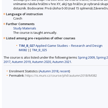
vnímanie násilia hráčmi v hre XY, aký typ hráčov je vybraná skupi
dotazník. Bodovanie: Prvá úloha 0-30 (nad 15 splnená) Záverečná
Language of instruction
Czech
Further Comments
Study Materials
The course is taught annually.
Listed among pre-requisites of other courses
TIM_B_027
Applied Game Studies – Research and Design
IM082
||
TIM_B_025
The course is also listed under the following terms
Spring 2009
,
Spring 
2017
,
Autumn 2019
,
Autumn 2020
,
Autumn 2021
.
Enrolment Statistics (
Autumn 2018
,
recent
)
Permalink:
https://is.muni.cz/course/phil/autumn2018/IM082