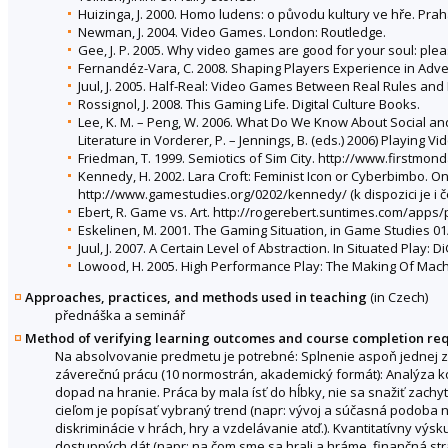
Huizinga, J. 2000. Homo ludens: o původu kultury ve hře. Pra
Newman, J. 2004. Video Games. London: Routledge.
Gee, J. P. 2005. Why video games are good for your soul: pl
Fernandéz-Vara, C. 2008. Shaping Players Experience in Ad
Juul, J. 2005. Half-Real: Video Games Between Real Rules and 
Rossignol, J. 2008. This Gaming Life. Digital Culture Books.
Lee, K. M. – Peng, W. 2006. What Do We Know About Social a
Literature in Vorderer, P. – Jennings, B. (eds.) 2006) Playi
Friedman, T. 1999. Semiotics of Sim City. http://www.firstmo
Kennedy, H. 2002. Lara Croft: Feminist Icon or Cyberbimbo. On
http://www.gamestudies.org/0202/kennedy/ (k dispozici je i č
Ebert, R. Game vs. Art. http://rogerebert.suntimes.com/app
Eskelinen, M. 2001. The Gaming Situation, in Game Studies 
Juul, J. 2007. A Certain Level of Abstraction. In Situated Play
Lowood, H. 2005. High Performance Play: The Making Of Machinima
Approaches, practices, and methods used in teaching
(in Czech)
přednáška a seminář
Method of verifying learning outcomes and course completion re
Na absolvovanie predmetu je potrebné: Splnenie aspoň jednej z
záverečnú prácu (10 normostrán, akademický formát): Analýza kon
dopad na hranie. Práca by mala ísť do hĺbky, nie sa snažiť zach
cieľom je popísať vybraný trend (napr: vývoj a súčasná podoba 
diskriminácie v hrách, hry a vzdelávanie atď.). Kvantitatívny výsk
dostupných dát (napr: na čom sme sa hrali a hráme, finančná str