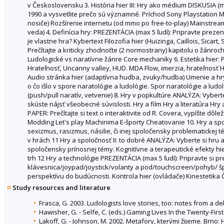
v Československu 3. História hier III: Hry ako médium DISKUSIA (ma
1990 a vysvetlite prečo sú významné. Príchod Sony Playstation M
nosiče) Rozšírenie internetu (od mmo po free-to-play) Mainstrea
veda) 4. Definícia hry: PREZENTÁCIA (max 5 ľudí): Pripravte prezen
je vlastne hra? Kybertext Filozofia hier (Huizinga, Caillois, Sicar
Prečítajte a kriticky zhodnoťte (2 normostrany) kapitolu o žánro
Ludologické vs naratívne žánre Core mechaniky 6. Estetika hier: PR
Hrateľnosť, Uncanny valley, HUD. MDA Flow, imerzia, hrateľnosť 
Audio stránka hier (adaptívna hudba, zvuky/hudba) Umenie a hry
o čo išlo v spore naratológie a ludológie. Spor naratológie a ludol
(push/pull naratív, vetvenie) 8. Hry v popkultúre ANALÝZA: Vybert
skúste nájsť všeobecné súvislosti. Hry a film Hry a literatúra 
PAPER: Prečítajte si text o interaktivite od R. Covera, vypíšte dô
Modding Let's play Machinima E-športy Cheatovanie 10. Hry a spol
sexizmus, rasizmus, násilie, či inej spoločensky problematickej 
v hrách 11 Hry a spoločnosť II: to dobré ANALÝZA: Vyberte si hru a
spoločensky prínosnej témy. Kognitívne a terapeutické efekty hi
trh 12 Hry a technológie PREZENTÁCIA (max 5 ľudí): Pripravte si pr
klávesnica/joypad/joystick/volanty a pod/touchscreen/pohyb/ špe
perspektívu do budúcnosti. Kontrola hier (ovládače) Kinestetika 
Study resources and literature
Frasca, G. 2003. Ludologists love stories, too: notes from a d
Hawisher, G. - Selfe, C. (eds.) Gaming Lives In the Twenty-Firs
Lakoff, G. - Johnson, M. 2002. Metafory, kterými žijeme. Brno: 