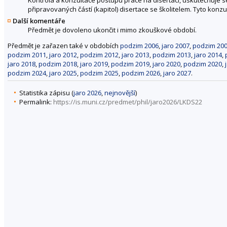
připravovaných částí (kapitol) disertace se školitelem. Tyto kon
Další komentáře
Předmět je dovoleno ukončit i mimo zkouškové období.
Předmět je zařazen také v obdobích
podzim 2006
,
jaro 2007
,
podzim 20
podzim 2011
,
jaro 2012
,
podzim 2012
,
jaro 2013
,
podzim 2013
,
jaro 2014
,
jaro 2018
,
podzim 2018
,
jaro 2019
,
podzim 2019
,
jaro 2020
,
podzim 2020
,
podzim 2024
,
jaro 2025
,
podzim 2025
,
podzim 2026
,
jaro 2027
.
Statistika zápisu (
jaro 2026
,
nejnovější
)
Permalink:
https://is.muni.cz/predmet/phil/jaro2026/LKDS22