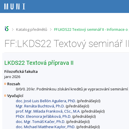
P
P
P
P
ř
ř
ř
ř
e
e
e
e
s
s
s
s
k
k
k
k
o
o
o
o
>
>
Katalog předmětů
FF:LKDS22 Textový seminář II - Informace 
č
č
č
č
i
i
i
i
FF:LKDS22 Textový seminář I
t
t
t
t
n
n
n
n
a
a
a
a
h
h
o
p
LKDS22 Textová příprava II
o
l
b
a
r
a
s
t
Filozofická fakulta
n
v
a
i
jaro 2026
í
i
h
č
Rozsah
l
č
k
0/0/0. 20 kr. Podmínkou získání kreditů je vypracování seminární 
i
k
u
Vyučující
š
u
doc. José Luis Bellón Aguilera, PhD.
(přednášející)
t
Mgr. Renáta Buchtová, Ph.D.
(přednášející)
u
prof. Mgr. Milada Franková, CSc., M.A.
(přednášející)
PhDr. Eleonora Jeřábková, Ph.D.
(přednášející)
doc. Mgr. Tomáš Kačer, Ph.D.
(přednášející)
doc. Michael Matthew Kaylor, PhD.
(přednášející)