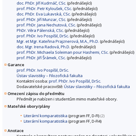
doc. PhDr. Jiří Kudrnáč, CSc.
(přednášející)
prof. PhDr. Petr Kyloušek, CSc.
(přednášející)
doc. PhDr. Eva Lukavská, CSc.
(přednášející)
prof. PhDr. Jiří Munzar, CSc.
(přednášející)
prof. PhDr. Jana Nechutová, CSc.
(přednášející)
PhDr. Věra Pálenská, CSc.
(přednášející)
prof. PhDr. Ivo Pospíšil, DrSc.
(přednášející)
Mgr. et Mgr. Kateřina Prajznerová, M.A., Ph.D.
(přednášející)
doc. Mgr. Irena Radová, Ph.D.
(přednášející)
prof. PhDr. Michaela Soleiman pour Hashemi, CSc.
(přednášející)
prof. PhDr. Jiří Šrámek, CSc.
(přednášející)
Garance
prof. PhDr. Ivo Pospíšil, DrSc.
Ústav slavistiky – Filozofická fakulta
Kontaktní osoba:
prof. PhDr. Ivo Pospíšil, DrSc.
Dodavatelské pracoviště:
Ústav slavistiky – Filozofická fakulta
Omezení zápisu do předmětu
Předmět je nabízen i studentům mimo mateřské obory.
Mateřské obory/plány
Literární komparatistika
(program FF, D-FI)
(2)
Literární komparatistika
(program FF, D-FI4)
Anotace
Kontrola a konzultace postupu práce na disertaci, uskutečňuje se 