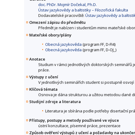
doc. PhDr. Mojmír Dočekal, Ph.D.
Ústav jazykovědy a baltistiky – Filozofická fakulta
Dodavatelské pracoviště:
Ústav jazykovědy a baltistik
Omezení zápisu do předmětu
Předmět je nabízen i studentům mimo mateřské obor
Mateřské obory/plány
Obecná jazykověda
(program FF, D-FI4)
Obecná jazykověda
(program FF, D-OJ_)
Anotace
Studium v rámci jednotlivých doktorských seminářů je
práce.
Výstupy z učení
V jednotlivých seminářích student si postupně osvojí
Klíčová témata
Osnova je dána strukturou a užitou metodou dané di
Studijní zdroje a literatura
Literatura je sbírána podle potřeby disertační pr
Přístupy, postupy a metody používané ve výuce
ústní konzultace, písemné práce, prezentace
Způsob ověření výstupů z učení a požadavky na ukonče