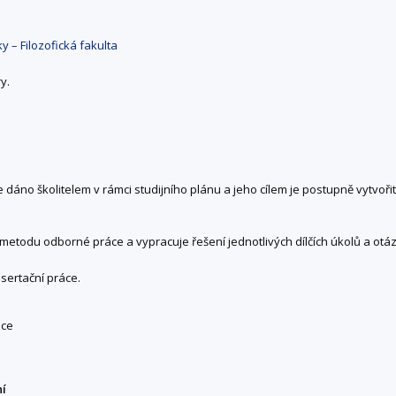
y – Filozofická fakulta
y.
 dáno školitelem v rámci studijního plánu a jeho cílem je postupně vytvoři
 metodu odborné práce a vypracuje řešení jednotlivých dílčích úkolů a otáz
sertační práce.
áce
ní