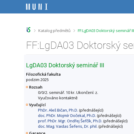
P
P
P
P
ř
ř
ř
ř
e
e
e
e
s
s
s
s
k
k
k
k
o
o
o
o
>
>
Katalog předmětů
FF:LgDA03 Doktorský seminář II
č
č
č
č
i
i
i
i
FF:LgDA03 Doktorský sem
t
t
t
t
n
n
n
n
a
a
a
a
h
h
o
p
LgDA03 Doktorský seminář III
o
l
b
a
r
a
s
t
Filozofická fakulta
n
v
a
i
podzim 2025
í
i
h
č
Rozsah
l
č
k
0/0/2. seminář. 10 kr. Ukončení: z.
i
k
u
Vyučováno kontaktně
š
u
Vyučující
t
PhDr. Aleš Bičan, Ph.D.
(přednášející)
u
doc. PhDr. Mojmír Dočekal, Ph.D.
(přednášející)
prof. PhDr. Mgr. Ondřej Šefčík, Ph.D.
(přednášející)
doc. Mag. Vaidas Šeferis, Dr. phil.
(přednášející)
Garance