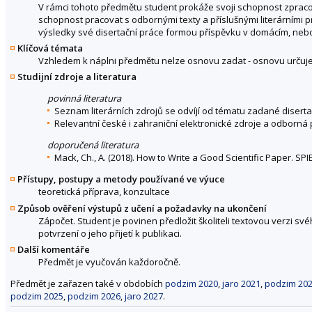
V rámci tohoto předmětu student prokáže svoji schopnost zprac
schopnost pracovat s odbornými texty a příslušnými literárními 
výsledky své disertační práce formou příspěvku v domácím, ne
Klíčová témata
Vzhledem k náplni předmětu nelze osnovu zadat - osnovu určuje 
Studijní zdroje a literatura
povinná literatura
Seznam literárních zdrojů se odvíjí od tématu zadané diserta
Relevantní české i zahraniční elektronické zdroje a odborná
doporučená literatura
Mack, Ch., A. (2018). How to Write a Good Scientific Paper. SP
Přístupy, postupy a metody používané ve výuce
teoretická příprava, konzultace
Způsob ověření výstupů z učení a požadavky na ukončení
Zápočet. Student je povinen předložit školiteli textovou verzi 
potvrzení o jeho přijetí k publikaci.
Další komentáře
Předmět je vyučován každoročně.
Předmět je zařazen také v obdobích
podzim 2020
,
jaro 2021
,
podzim 20
podzim 2025
,
podzim 2026
,
jaro 2027
.