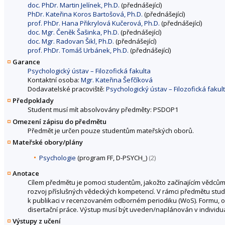
doc. PhDr. Martin Jelínek, Ph.D.
(přednášející)
PhDr. Kateřina Koros Bartošová, Ph.D.
(přednášející)
prof. PhDr. Hana Přikrylová Kučerová, Ph.D.
(přednášející)
doc. Mgr. Čeněk Šašinka, Ph.D.
(přednášející)
doc. Mgr. Radovan Šikl, Ph.D.
(přednášející)
prof. PhDr. Tomáš Urbánek, Ph.D.
(přednášející)
Garance
Psychologický ústav – Filozofická fakulta
Kontaktní osoba:
Mgr. Kateřina Šefčíková
Dodavatelské pracoviště:
Psychologický ústav – Filozofická fakul
Předpoklady
Student musí mít absolvovány předměty: PSDOP1
Omezení zápisu do předmětu
Předmět je určen pouze studentům mateřských oborů.
Mateřské obory/plány
Psychologie
(program FF, D-PSYCH_)
(2)
Anotace
Cílem předmětu je pomoci studentům, jakožto začínajícím vědcům,
rozvoj příslušných vědeckých kompetencí. V rámci předmětu stude
k publikaci v recenzovaném odborném periodiku (WoS). Formu, 
disertační práce. Výstup musí být uveden/naplánován v individuá
Výstupy z učení