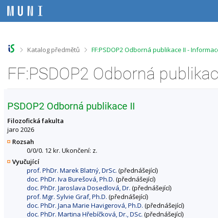
P
P
P
P
ř
ř
ř
ř
e
e
e
e
s
s
s
s
k
k
k
k
o
o
o
o
>
>
Katalog předmětů
FF:PSDOP2 Odborná publikace II - Informa
č
č
č
č
i
i
i
i
FF:PSDOP2 Odborná publikace
t
t
t
t
n
n
n
n
a
a
a
a
h
h
o
p
PSDOP2 Odborná publikace II
o
l
b
a
r
a
s
t
Filozofická fakulta
n
v
a
i
jaro 2026
í
i
h
č
Rozsah
l
č
k
0/0/0. 12 kr. Ukončení: z.
i
k
u
Vyučující
š
u
prof. PhDr. Marek Blatný, DrSc.
(přednášející)
t
doc. PhDr. Iva Burešová, Ph.D.
(přednášející)
u
doc. PhDr. Jaroslava Dosedlová, Dr.
(přednášející)
prof. Mgr. Sylvie Graf, Ph.D.
(přednášející)
doc. PhDr. Jana Marie Havigerová, Ph.D.
(přednášející)
doc. PhDr. Martina Hřebíčková, Dr., DSc.
(přednášející)