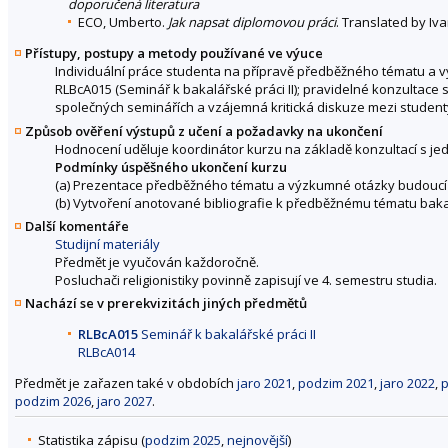
doporučená literatura
ECO, Umberto.
Jak napsat diplomovou práci
. Translated by Iv
Přístupy, postupy a metody používané ve výuce
Individuální práce studenta na přípravě předběžného tématu a 
RLBcA015 (Seminář k bakalářské práci II); pravidelné konzulta
společných seminářích a vzájemná kritická diskuze mezi studenty
Způsob ověření výstupů z učení a požadavky na ukončení
Hodnocení uděluje koordinátor kurzu na základě konzultací s jedno
Podmínky úspěšného ukončení kurzu
(a) Prezentace předběžného tématu a výzkumné otázky budoucí 
(b) Vytvoření anotované bibliografie k předběžnému tématu bakalá
Další komentáře
Studijní materiály
Předmět je vyučován každoročně.
Posluchači religionistiky povinně zapisují ve 4. semestru studia.
Nachází se v prerekvizitách jiných předmětů
RLBcA015
Seminář k bakalářské práci II
RLBcA014
Předmět je zařazen také v obdobích
jaro 2021
,
podzim 2021
,
jaro 2022
,
p
podzim 2026
,
jaro 2027
.
Statistika zápisu (
podzim 2025
,
nejnovější
)