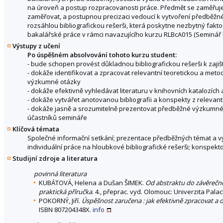
na úroveň a postup rozpracovanosti práce. Předmět se zaměřuje
zaměřovat, a postupnou precizaci vedoucí k vytvoření předběžn
rozsáhlou bibliografickou rešerši, která poskytne nezbytný fakto
bakalářské práce v rámci navazujícího kurzu RLBcA015 (Seminář k 
Výstupy z učení
Po úspěšném absolvování tohoto kurzu student:
- bude schopen provést důkladnou bibliografickou rešerši k zaji
- dokáže identifikovat a zpracovat relevantní teoretickou a met
výzkumné otázky
- dokáže efektivně vyhledávat literaturu v knihovních katalozích
- dokáže vytvářet anotovanou bibliografii a konspekty z relevant
- dokáže jasně a srozumitelně prezentovat předběžné výzkumné
účastníků semináře
Klíčová témata
Společné informační setkání; prezentace předběžných témat a vý
individuální práce na hloubkové bibliografické rešerši; konspek
Studijní zdroje a literatura
povinná literatura
KUBÁTOVÁ, Helena a Dušan ŠIMEK.
Od abstraktu do závěrečné
praktická příručka
. 4., přeprac. vyd. Olomouc: Univerzita Pal
POKORNÝ, Jiří.
Úspěšnost zaručena : jak efektivně zpracovat a 
ISBN 807204348X.
info