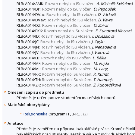
RLBcA014/AMK:
Rozvrh nebyl do ISu vložen.
A. Michalík Kvíčalová
RLBcA014/DP:
Rozvrh nebyl do ISu vložen.
D. Papoušek
RLBcA014/DVac:
Rozvrh nebyl do ISu vložen.
D. Václavík
RLBcA014/DVav:
Rozvrh nebyl do ISu vložen.
D. Vávra
RLBcA014/DZ:
Rozvrh nebyl do ISu vložen.
D. Zbíral
RLBcA014/EKK:
Rozvrh nebyl do ISu vložen.
E. Kundtová Klocová
RLBcA014/ID:
Rozvrh nebyl do ISu vložen.
I. Doležalová
RLBcA014/JC:
Rozvrh nebyl do ISu vložen.
J. Cigán
RLBcA014/JN:
Rozvrh nebyl do ISu vložen.
J. Nenadalová
RLBcA014/JV:
Rozvrh nebyl do ISu vložen.
J. Valtrová
RLBcA014/LB:
Rozvrh nebyl do ISu vložen.
L. Bělka
RLBcA014/MF:
Rozvrh nebyl do ISu vložen.
M. Fujda
RLBcA014/ML:
Rozvrh nebyl do ISu vložen.
M. Lang
RLBcA014/RK:
Rozvrh nebyl do ISu vložen.
R. Kundt
RLBcA014/TH:
Rozvrh nebyl do ISu vložen.
T. Hampejs
RLBcA014/ZK:
Rozvrh nebyl do ISu vložen.
Z. Kubovčáková
Omezení zápisu do předmětu
Předmět je určen pouze studentům mateřských oborů.
Mateřské obory/plány
Religionistika
(program FF, B-RL_)
(2)
Anotace
Předmět je zaměřen na přípravu bakalářské práce. Kromě několik
bakalářských prací studenty, sestává výuka z individuálních ko