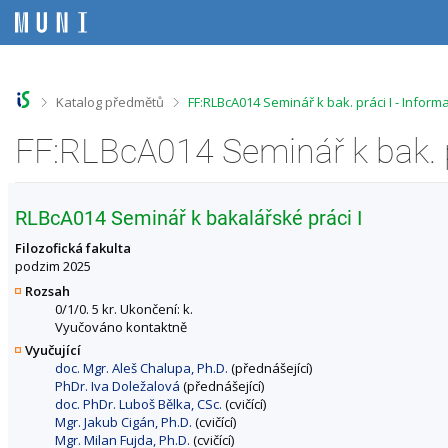
P
P
P
P
ř
ř
ř
ř
e
e
e
e
s
s
s
s
k
k
k
k
o
o
o
o
>
>
Katalog předmětů
FF:RLBcA014 Seminář k bak. práci I - Infor
č
č
č
č
i
i
i
i
FF:RLBcA014 Seminář k bak. p
t
t
t
t
n
n
n
n
a
a
a
a
h
h
o
p
RLBcA014 Seminář k bakalářské práci I
o
l
b
a
r
a
s
t
Filozofická fakulta
n
v
a
i
podzim 2025
í
i
h
č
Rozsah
l
č
k
0/1/0. 5 kr. Ukončení: k.
i
k
u
Vyučováno kontaktně
š
u
Vyučující
t
doc. Mgr. Aleš Chalupa, Ph.D.
(přednášející)
u
PhDr. Iva Doležalová
(přednášející)
doc. PhDr. Luboš Bělka, CSc.
(cvičící)
Mgr. Jakub Cigán, Ph.D.
(cvičící)
Mgr. Milan Fujda, Ph.D.
(cvičící)