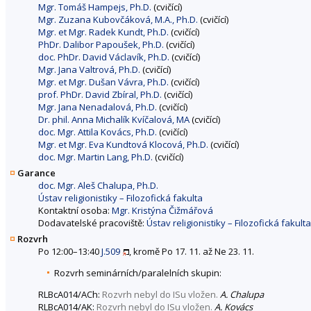
Mgr. Tomáš Hampejs, Ph.D.
(cvičící)
Mgr. Zuzana Kubovčáková, M.A., Ph.D.
(cvičící)
Mgr. et Mgr. Radek Kundt, Ph.D.
(cvičící)
PhDr. Dalibor Papoušek, Ph.D.
(cvičící)
doc. PhDr. David Václavík, Ph.D.
(cvičící)
Mgr. Jana Valtrová, Ph.D.
(cvičící)
Mgr. et Mgr. Dušan Vávra, Ph.D.
(cvičící)
prof. PhDr. David Zbíral, Ph.D.
(cvičící)
Mgr. Jana Nenadalová, Ph.D.
(cvičící)
Dr. phil. Anna Michalík Kvíčalová, MA
(cvičící)
doc. Mgr. Attila Kovács, Ph.D.
(cvičící)
Mgr. et Mgr. Eva Kundtová Klocová, Ph.D.
(cvičící)
doc. Mgr. Martin Lang, Ph.D.
(cvičící)
Garance
doc. Mgr. Aleš Chalupa, Ph.D.
Ústav religionistiky – Filozofická fakulta
Kontaktní osoba:
Mgr. Kristýna Čižmářová
Dodavatelské pracoviště:
Ústav religionistiky – Filozofická fakulta
Rozvrh
Po 12:00–13:40
J.509
, kromě Po 17. 11. až Ne 23. 11.
Rozvrh seminárních/paralelních skupin:
RLBcA014/ACh:
Rozvrh nebyl do ISu vložen.
A. Chalupa
RLBcA014/AK:
Rozvrh nebyl do ISu vložen.
A. Kovács