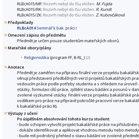
RLBcA015/MF:
Rozvrh nebyl do ISu vložen.
M. Fujda
RLBcA015/RK:
Rozvrh nebyl do ISu vložen.
R. Kundt
RLBcA015/ZK:
Rozvrh nebyl do ISu vložen.
Z. Kubovčáková
Předpoklady
RLBcA014
Seminář k bak. práci I
Omezení zápisu do předmětu
Předmět je určen pouze studentům mateřských oborů.
Mateřské obory/plány
Religionistika
(program FF, B-RL_)
(2)
Anotace
Předmět je zaměřen na přípravu finální verze projektu bakalářské
věnují představení předběžných verzí projektů bakalářských prac
vedoucím práce podle potřeby studenta a s ohledem na úroveň 
otázky, formulaci cílů práce, zjištění stavu bádání a posunů v d
zvolené výzkumné otázky. Finální verze projektu bakalářské pr
vodítkem pro práce na přípravě pokročilé pracovní verze bakalá
k bakalářské práci III).
Výstupy z učení
Po úspěšném absolvování tohoto kurzu student:
- bude schopen vytvořit projekt bakalářské práce na příslušném 
- dokáže identifikovat a aplikovat vhodnou metodu nebo metody k
- bude mít podrobný přehled o stavu bádání ve zvolené předmětné