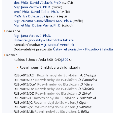
doc. PhDr. David Václavík, Ph.D.
(cvičící)
Mgr. Jana Valtrová, Ph.D.
(cvičící)
prof. PhDr. David Zbíral, Ph.D.
(cvičící)
PhDr. Iva Doležalová
(přednášející)
Mgr. Zuzana Kubovčáková, M.A., Ph.D.
(cvičící)
Mgr. et Mgr. Dušan Vávra, Ph.D.
(cvičící)
Garance
Mgr. Jana Valtrová, Ph.D.
Ústav religionistiky – Filozofická fakulta
Kontaktní osoba:
Mgr. Matouš Vencálek
Dodavatelské pracoviště:
Ústav religionistiky – Filozofická fakulta
Rozvrh
každou lichou středu 8:00–9:40
J.509
Rozvrh seminárních/paralelních skupin:
RLBcA015/ACh:
Rozvrh nebyl do ISu vložen.
A. Chalupa
RLBcA015/DP:
Rozvrh nebyl do ISu vložen.
D. Papoušek
RLBcA015/DuV:
Rozvrh nebyl do ISu vložen.
D. Vávra
RLBcA015/DV:
Rozvrh nebyl do ISu vložen.
D. Václavík
RLBcA015/DZ:
Rozvrh nebyl do ISu vložen.
D. Zbíral
RLBcA015/ID:
Rozvrh nebyl do ISu vložen.
I. Doležalová
RLBcA015/JC:
Rozvrh nebyl do ISu vložen.
J. Cigán
RLBcA015/JV:
Rozvrh nebyl do ISu vložen.
J. Valtrová
RLBcA015/LB:
Rozvrh nebyl do ISu vložen.
L. Bělka