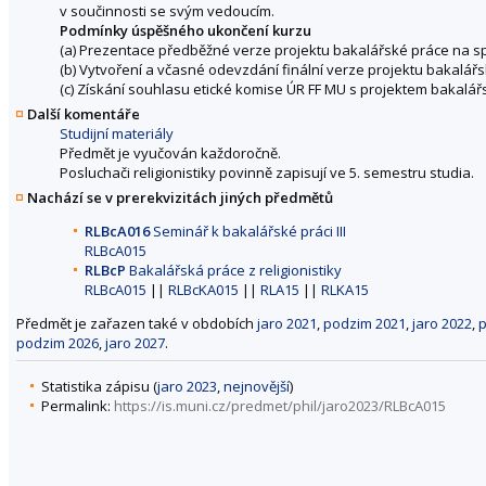
v součinnosti se svým vedoucím.
Podmínky úspěšného ukončení kurzu
(a) Prezentace předběžné verze projektu bakalářské práce na spo
(b) Vytvoření a včasné odevzdání finální verze projektu bakalářs
(c) Získání souhlasu etické komise ÚR FF MU s projektem bakalář
Další komentáře
Studijní materiály
Předmět je vyučován každoročně.
Posluchači religionistiky povinně zapisují ve 5. semestru studia.
Nachází se v prerekvizitách jiných předmětů
RLBcA016
Seminář k bakalářské práci III
RLBcA015
RLBcP
Bakalářská práce z religionistiky
RLBcA015
||
RLBcKA015
||
RLA15
||
RLKA15
Předmět je zařazen také v obdobích
jaro 2021
,
podzim 2021
,
jaro 2022
,
p
podzim 2026
,
jaro 2027
.
Statistika zápisu (
jaro 2023
,
nejnovější
)
Permalink:
https://is.muni.cz/predmet/phil/jaro2023/RLBcA015