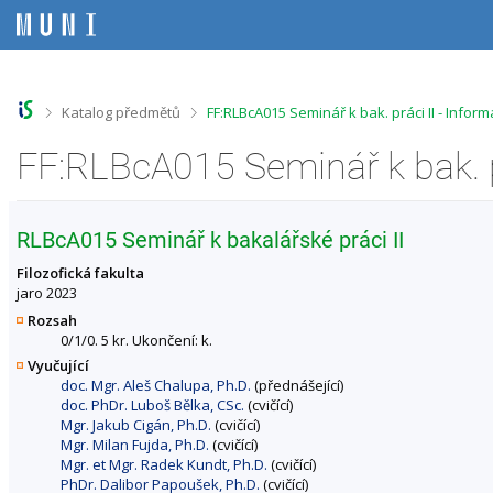
P
P
P
P
ř
ř
ř
ř
e
e
e
e
s
s
s
s
k
k
k
k
o
o
o
o
>
>
Katalog předmětů
FF:RLBcA015 Seminář k bak. práci II - Info
č
č
č
č
i
i
i
i
FF:RLBcA015 Seminář k bak. p
t
t
t
t
n
n
n
n
a
a
a
a
h
h
o
p
RLBcA015 Seminář k bakalářské práci II
o
l
b
a
r
a
s
t
Filozofická fakulta
n
v
a
i
jaro 2023
í
i
h
č
Rozsah
l
č
k
0/1/0. 5 kr. Ukončení: k.
i
k
u
Vyučující
š
u
doc. Mgr. Aleš Chalupa, Ph.D.
(přednášející)
t
doc. PhDr. Luboš Bělka, CSc.
(cvičící)
u
Mgr. Jakub Cigán, Ph.D.
(cvičící)
Mgr. Milan Fujda, Ph.D.
(cvičící)
Mgr. et Mgr. Radek Kundt, Ph.D.
(cvičící)
PhDr. Dalibor Papoušek, Ph.D.
(cvičící)