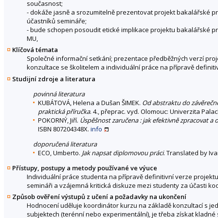
současnost;
- dokáže jasně a srozumitelně prezentovat projekt bakalářské 
účastníků semináře;
- bude schopen posoudit etické implikace projektu bakalářské pr
MU,
Klíčová témata
Společné informační setkání; prezentace předběžných verzí proj
konzultace se školitelem a individuální práce na přípravě definit
Studijní zdroje a literatura
povinná literatura
KUBÁTOVÁ, Helena a Dušan ŠIMEK.
Od abstraktu do závěrečné
praktická příručka
. 4., přeprac. vyd. Olomouc: Univerzita Pal
POKORNÝ, Jiří.
Úspěšnost zaručena : jak efektivně zpracovat a 
ISBN 807204348X.
info
doporučená literatura
ECO, Umberto.
Jak napsat diplomovou práci
. Translated by Iv
Přístupy, postupy a metody používané ve výuce
Individuální práce studenta na přípravě definitivní verze proj
semináři a vzájemná kritická diskuze mezi studenty za účasti ko
Způsob ověření výstupů z učení a požadavky na ukončení
Hodnocení uděluje koordinátor kurzu na základě konzultací s jed
subjektech (terénní nebo experimentální), je třeba získat kladn