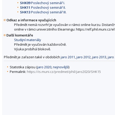
SHK09
Poslechový seminář I.
SHK11
Poslechový seminář II.
SHK13
Poslechový seminář III.
Odkaz a informace vyučujících
Předmět nemá rozvrh! Je vyučován v rámci online kurzu. Distančn
onilne v rámci univerzitního Elearningu: https://elf.phil.muni.cz/
Další komentáře
Studijní materiály
Předmět je vyučován každoročně.
Výuka probíhá blokově.
Předmět je zařazen také v obdobích
jaro 2011
,
jaro 2012
,
jaro 2013
,
jaro
Statistika zápisu (
jaro 2020
,
nejnovější
)
Permalink:
https://is.muni.cz/predmet/phil/jaro2020/SHK15