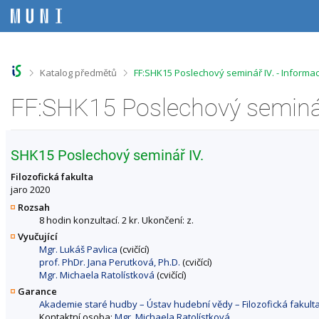
P
P
P
P
ř
ř
ř
ř
e
e
e
e
s
s
s
s
k
k
k
k
o
o
o
o
>
>
Katalog předmětů
FF:SHK15 Poslechový seminář IV. - Informa
č
č
č
č
i
i
i
i
FF:SHK15 Poslechový seminář
t
t
t
t
n
n
n
n
a
a
a
a
h
h
o
p
SHK15 Poslechový seminář IV.
o
l
b
a
r
a
s
t
Filozofická fakulta
n
v
a
i
jaro 2020
í
i
h
č
Rozsah
l
č
k
8 hodin konzultací. 2 kr. Ukončení: z.
i
k
u
Vyučující
š
u
Mgr. Lukáš Pavlica
(cvičící)
t
prof. PhDr. Jana Perutková, Ph.D.
(cvičící)
u
Mgr. Michaela Ratolístková
(cvičící)
Garance
Akademie staré hudby – Ústav hudební vědy – Filozofická fakult
Kontaktní osoba:
Mgr. Michaela Ratolístková