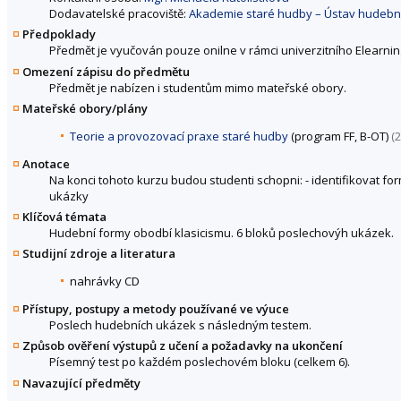
Dodavatelské pracoviště:
Akademie staré hudby – Ústav hudební 
Předpoklady
Předmět je vyučován pouze onilne v rámci univerzitního Elearningu
Omezení zápisu do předmětu
Předmět je nabízen i studentům mimo mateřské obory.
Mateřské obory/plány
Teorie a provozovací praxe staré hudby
(program FF, B-OT)
(2
Anotace
Na konci tohoto kurzu budou studenti schopni: - identifikovat f
ukázky
Klíčová témata
Hudební formy obodbí klasicismu. 6 bloků poslechovýh ukázek.
Studijní zdroje a literatura
nahrávky CD
Přístupy, postupy a metody používané ve výuce
Poslech hudebních ukázek s následným testem.
Způsob ověření výstupů z učení a požadavky na ukončení
Písemný test po každém poslechovém bloku (celkem 6).
Navazující předměty