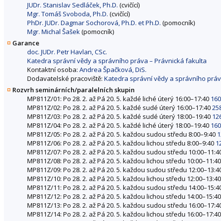
JUDr. Stanislav Sedláček, Ph.D.
(cvičící)
Mgr. Tomáš Svoboda, Ph.D.
(cvičící)
PhDr. JUDr. Dagmar Sochorová, Ph.D. et Ph.D.
(pomocník)
Mgr. Michal Šašek
(pomocník)
Garance
doc. JUDr. Petr Havlan, CSc.
Katedra správní vědy a správního práva – Právnická fakulta
Kontaktní osoba:
Andrea Špačková, DiS.
Dodavatelské pracoviště:
Katedra správní vědy a správního práv
Rozvrh seminárních/paralelních skupin
MP811Z/01: Po 28. 2. až Pá 20. 5. každé liché úterý 16:00–17:40
160
MP811Z/02: Po 28. 2. až Pá 20. 5. každé sudé úterý 16:00–17:40
25
MP811Z/03: Po 28. 2. až Pá 20. 5. každé sudé úterý 18:00–19:40
12
MP811Z/04: Po 28. 2. až Pá 20. 5. každé liché úterý 18:00–19:40
160
MP811Z/05: Po 28. 2. až Pá 20. 5. každou sudou středu 8:00–9:40
1
MP811Z/06: Po 28. 2. až Pá 20. 5. každou lichou středu 8:00–9:40
1
MP811Z/07: Po 28. 2. až Pá 20. 5. každou sudou středu 10:00–11:4
MP811Z/08: Po 28. 2. až Pá 20. 5. každou lichou středu 10:00–11:4
MP811Z/09: Po 28. 2. až Pá 20. 5. každou sudou středu 12:00–13:4
MP811Z/10: Po 28. 2. až Pá 20. 5. každou lichou středu 12:00–13:4
MP811Z/11: Po 28. 2. až Pá 20. 5. každou sudou středu 14:00–15:4
MP811Z/12: Po 28. 2. až Pá 20. 5. každou lichou středu 14:00–15:4
MP811Z/13: Po 28. 2. až Pá 20. 5. každou sudou středu 16:00–17:4
MP811Z/14: Po 28. 2. až Pá 20. 5. každou lichou středu 16:00–17:4