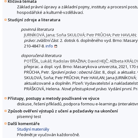
Klíčová témata
Základ právní úpravy a základní pojmy, instituty a procesní post
hospodářské a kulturně-vzdělávací.
Studijní zdroje a literatura
povinná literatura
JURNÍKOVÁ, Jana
;
Soňa SKULOVÁ
;
Petr PRŮCHA
;
Petr HAVLAN
;
právo: zvláštní část
. 2. dotisk 6. doplněného vyd. Brno: Masary
210-4847-8.
info
doporučená literatura
POTĚŠIL, Lukáš
;
Radislav BRAŽINA
;
David HEJČ
;
Alžbeta KRÁLO
přeprac. a dopl. vyd. Brno: Masarykova univerzita, 2021, 170 s
PRŮCHA, Petr.
Správní právo : obecná část
. 8., dopl. a aktuali
SKULOVÁ, Soňa; Petr PRŮCHA; Petr HAVLAN; Jana JURNÍKOVÁ; 
aktualizované a doplněn. Plzeň: Vydavatelství a nakladatelst
PRÁŠKOVÁ, Helena.
Nové přestupkové právo
. Vydání první. P
Přístupy, postupy a metody používané ve výuce
diskuse, řešení příkladů, podpora formou e-learningu (interaktiv
Způsob ověření výstupů z učení a požadavky na ukončení
písemný test
Další komentáře
Studijní materiály
Předmět je vyučován každoročně.