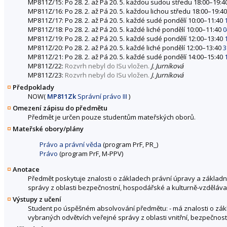
MP811Z/15: Po 28. 2. až Pá 20. 5. každou sudou středu 18:00–19:4
MP811Z/16: Po 28. 2. až Pá 20. 5. každou lichou středu 18:00–19:4
MP811Z/17: Po 28. 2. až Pá 20. 5. každé sudé pondělí 10:00–11:40
MP811Z/18: Po 28. 2. až Pá 20. 5. každé liché pondělí 10:00–11:40
0
MP811Z/19: Po 28. 2. až Pá 20. 5. každé sudé pondělí 12:00–13:40
MP811Z/20: Po 28. 2. až Pá 20. 5. každé liché pondělí 12:00–13:40
3
MP811Z/21: Po 28. 2. až Pá 20. 5. každé sudé pondělí 14:00–15:40
MP811Z/22:
Rozvrh nebyl do ISu vložen.
J. Jurníková
MP811Z/23:
Rozvrh nebyl do ISu vložen.
J. Jurníková
Předpoklady
NOW
(
MP811Zk
Správní právo III
)
Omezení zápisu do předmětu
Předmět je určen pouze studentům mateřských oborů.
Mateřské obory/plány
Právo a právní věda
(program PrF, PR_)
Právo
(program PrF, M-PPV)
Anotace
Předmět poskytuje znalosti o základech právní úpravy a základn
správy z oblasti bezpečnostní, hospodářské a kulturně-vzdělávac
Výstupy z učení
Student po úspěšném absolvování předmětu: - má znalosti o zákl
vybraných odvětvích veřejné správy z oblasti vnitřní, bezpečnos