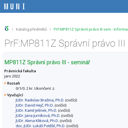
P
P
P
P
ř
ř
ř
ř
e
e
e
e
s
s
s
s
k
k
k
k
o
o
o
o
>
>
Katalog předmětů
PrF:MP811Z Správní právo III sem - Inform
č
č
č
č
i
i
i
i
PrF:MP811Z Správní právo II
t
t
t
t
n
n
n
n
a
a
a
a
h
h
o
p
MP811Z Správní právo III - seminář
o
l
b
a
r
a
s
t
Právnická fakulta
n
v
a
i
jaro 2022
í
i
h
č
Rozsah
l
č
k
0/1/0. 2 kr. Ukončení: z.
i
k
u
Vyučující
š
u
JUDr. Radislav Bražina, Ph.D.
(cvičící)
t
JUDr. David Hejč, Ph.D.
(cvičící)
u
JUDr. Kamil Jelínek, Ph.D.
(cvičící)
JUDr. Jana Jurníková, Ph.D.
(cvičící)
JUDr. Alena Kliková, Ph.D.
(cvičící)
doc. JUDr. Lukáš Potěšil, Ph.D.
(cvičící)