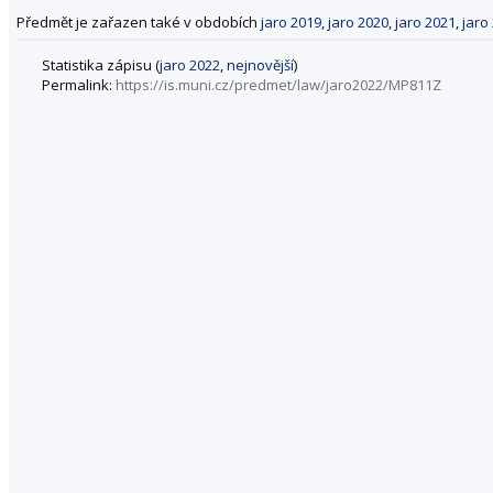
Předmět je zařazen také v obdobích
jaro 2019
,
jaro 2020
,
jaro 2021
,
jaro
Statistika zápisu (
jaro 2022
,
nejnovější
)
Permalink:
https://is.muni.cz/predmet/law/jaro2022/MP811Z