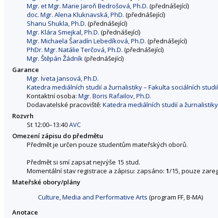
Mgr. et Mgr. Marie Jaroň Bedrošová, Ph.D.
(přednášející)
doc. Mgr. Alena Kluknavská, PhD.
(přednášející)
Shanu Shukla, Ph.D.
(přednášející)
Mgr. Klára Smejkal, Ph.D.
(přednášející)
Mgr. Michaela Šaradín Lebedíková, Ph.D.
(přednášející)
PhDr. Mgr. Natálie Terčová, Ph.D.
(přednášející)
Mgr. Štěpán Žádník
(přednášející)
Garance
Mgr. Iveta Jansová, Ph.D.
Katedra mediálních studií a žurnalistiky – Fakulta sociálních studií
Kontaktní osoba:
Mgr. Boris Rafailov, Ph.D.
Dodavatelské pracoviště:
Katedra mediálních studií a žurnalistiky 
Rozvrh
St 12:00–13:40
AVC
Omezení zápisu do předmětu
Předmět je určen pouze studentům mateřských oborů.
Předmět si smí zapsat nejvýše 15 stud.
Momentální stav registrace a zápisu: zapsáno:
1
/15, pouze zareg
Mateřské obory/plány
Culture, Media and Performative Arts
(program FF, B-MA)
Anotace