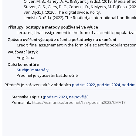
Oliver, M. B., Raney, A. A., & Bryant, J. (Eds.). (2019). Media e
Stever, G. S., Giles, D. C., Cohen, J. D., & Myers, M. E. (Eds.)
van Dijck, J. (2020). The digital divide. Polity.
Lemish, D. (Ed.). (2022). The Routledge international handboo
Přístupy, postupy a metody používané ve výuce
Lectures, final assignement in the form of a scientific popularizat
Způsob ověření výstupů z učení a požadavky na ukončení
Credit; final assignement in the form of a scientific popularization
Vyučovací jazyk
Angličtina
Další komentáře
Studijní materiály
Předmět je vyučován každoročně.
Předmět je zařazen také v obdobích
podzim 2022
,
podzim 2024
,
podzim
Statistika zápisu (
podzim 2023
,
nejnovější
)
Permalink:
https://is.muni.cz/predmet/fss/podzim2023/CMA17