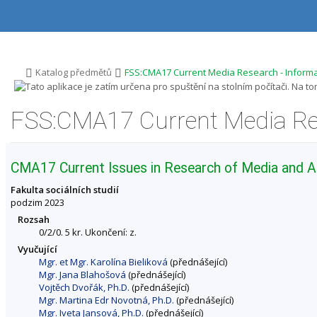
P
P
P
P
ř
ř
ř
ř
e
e
e
e
s
s
s
s
k
k
k
k
o
o
o
o
>
>
Katalog předmětů
FSS:CMA17 Current Media Research - Inform
č
č
č
č
i
i
i
i
t
t
t
t
FSS:CMA17 Current Media Re
n
n
n
n
a
a
a
a
h
h
o
p
o
l
b
a
CMA17 Current Issues in Research of Media and 
r
a
s
t
n
v
a
i
Fakulta sociálních studií
í
i
h
č
podzim 2023
l
č
k
Rozsah
i
k
u
0/2/0. 5 kr. Ukončení: z.
š
u
t
Vyučující
u
Mgr. et Mgr. Karolína Bieliková
(přednášející)
Mgr. Jana Blahošová
(přednášející)
Vojtěch Dvořák, Ph.D.
(přednášející)
Mgr. Martina Edr Novotná, Ph.D.
(přednášející)
Mgr. Iveta Jansová, Ph.D.
(přednášející)