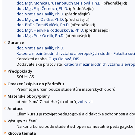
doc. Mgr. Monika Brusenbauch Meislová, Ph.D.
(přednášející)
doc. Mgr. Filip Černoch, Ph.D.
(přednášející)
doc. Vratislav Havlík, Ph.D.
(přednášející)
doc. Mgr. Jan Osička, Ph.D.
(přednášející)
doc. PhDr. Tomáš Vlček, Ph.D.
(přednášející)
doc. Mgr. Hedvika Koďousková, Ph.D.
(přednášející)
doc. Mgr. Petr Ocelík, Ph.D.
(přednášející)
Garance
doc. Vratislav Havlík, Ph.D.
Katedra mezinárodních vztahů a evropských studií – Fakulta sociá
Kontaktní osoba:
Olga Cídlová, DiS.
Dodavatelské pracoviště:
Katedra mezinárodních vztahů a evropsk
Předpoklady
SOUHLAS
Omezení zápisu do předmětu
Předmět je určen pouze studentům mateřských oborů.
Mateřské obory/plány
předmět má 7 mateřských oborů,
zobrazit
Anotace
Cílem kurzu je rozvíjet pedagogické a didaktické schopnosti a d
Výstupy z učení
Na konci kursu bude student schopen samostatné pedagogické ak
Klíčová témata