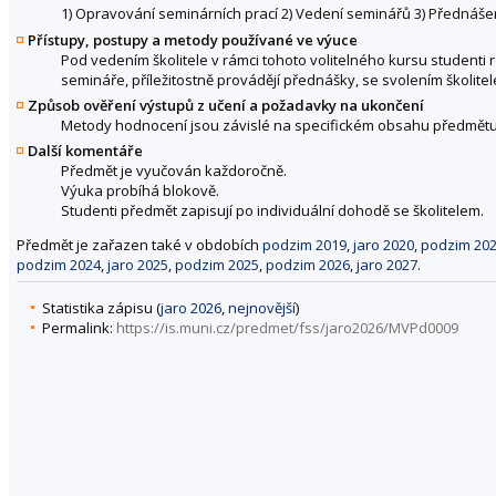
1) Opravování seminárních prací 2) Vedení seminářů 3) Přednáše
Přístupy, postupy a metody používané ve výuce
Pod vedením školitele v rámci tohoto volitelného kursu studenti 
semináře, příležitostně provádějí přednášky, se svolením školit
Způsob ověření výstupů z učení a požadavky na ukončení
Metody hodnocení jsou závislé na specifickém obsahu předmětu 
Další komentáře
Předmět je vyučován každoročně.
Výuka probíhá blokově.
Studenti předmět zapisují po individuální dohodě se školitelem.
Předmět je zařazen také v obdobích
podzim 2019
,
jaro 2020
,
podzim 20
podzim 2024
,
jaro 2025
,
podzim 2025
,
podzim 2026
,
jaro 2027
.
Statistika zápisu (
jaro 2026
,
nejnovější
)
Permalink:
https://is.muni.cz/predmet/fss/jaro2026/MVPd0009