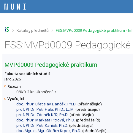
P
P
P
P
ř
ř
ř
ř
e
e
e
e
s
s
s
s
k
k
k
k
o
o
o
o
>
>
Katalog předmětů
FSS:MVPd0009 Pedagogické praktikum - In
č
č
č
č
i
i
i
i
FSS:MVPd0009 Pedagogické p
t
t
t
t
n
n
n
n
a
a
a
a
h
h
o
p
MVPd0009 Pedagogické praktikum
o
l
b
a
r
a
s
t
Fakulta sociálních studií
n
v
a
i
jaro 2026
í
i
h
č
Rozsah
l
č
k
0/0/0. 2 kr. Ukončení: z.
i
k
u
Vyučující
š
u
doc. PhDr. Břetislav Dančák, Ph.D.
(přednášející)
t
prof. PhDr. Petr Fiala, Ph.D., LL.M.
(přednášející)
u
prof. PhDr. Zdeněk Kříž, Ph.D.
(přednášející)
doc. PhDr. Markéta Pitrová, Ph.D.
(přednášející)
prof. PhDr. Petr Kaniok, Ph.D.
(přednášející)
doc. Mgr. et Mgr. Oldřich Krpec, Ph.D.
(přednášející)