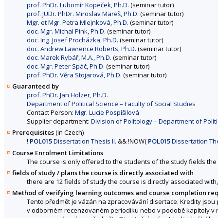
prof. PhDr. Lubomír Kopeček, Ph.D.
(seminar tutor)
prof. JUDr. PhDr. Miroslav Mareš, Ph.D.
(seminar tutor)
Mgr. et Mgr. Petra Mlejnková, Ph.D.
(seminar tutor)
doc. Mgr. Michal Pink, Ph.D.
(seminar tutor)
doc. Ing. Josef Procházka, Ph.D.
(seminar tutor)
doc. Andrew Lawrence Roberts, Ph.D.
(seminar tutor)
doc. Marek Rybář, M.A., Ph.D.
(seminar tutor)
doc. Mgr. Peter Spáč, Ph.D.
(seminar tutor)
prof. PhDr. Věra Stojarová, Ph.D.
(seminar tutor)
Guaranteed by
prof. PhDr. Jan Holzer, Ph.D.
Department of Political Science – Faculty of Social Studies
Contact Person:
Mgr. Lucie Pospíšilová
Supplier department:
Division of Politology – Department of Politi
Prerequisites
(in Czech)
!
POL015
Dissertation Thesis II.
&&
!
NOW
(
POL015
Dissertation Thes
Course Enrolment Limitations
The course is only offered to the students of the study fields the 
fields of study / plans the course is directly associated with
there are 12 fields of study the course is directly associated with
Method of verifying learning outcomes and course completion re
Tento předmět je vázán na zpracovávání disertace. Kredity jsou 
v odborném recenzovaném periodiku nebo v podobě kapitoly v rece