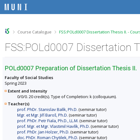
S
S
S
S
k
k
k
k
i
i
i
i
p
p
p
p
t
t
t
t
o
o
o
o
>
>
Course Catalogue
FSS:POLd0007 Dissertation Thesis II. - Cou
t
h
c
f
o
e
o
o
FSS:POLd0007 Dissertation Th
p
a
n
o
b
d
t
t
a
e
e
e
r
r
n
r
POLd0007 Preparation of Dissertation Thesis II.
t
Faculty of Social Studies
Spring 2023
Extent and Intensity
0/0/0. 20 credit(s). Type of Completion: k (colloquium).
Teacher(s)
prof. PhDr. Stanislav Balík, Ph.D.
(seminar tutor)
Mgr. et Mgr. Jiří Baroš, Ph.D.
(seminar tutor)
prof. PhDr. Petr Fiala, Ph.D., LL.M.
(seminar tutor)
prof. Mgr. et Mgr. Vlastimil Havlík, Ph.D.
(seminar tutor)
prof. PhDr. Jan Holzer, Ph.D.
(seminar tutor)
doc. PhDr. Roman Chytilek, Ph.D.
(seminar tutor)