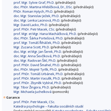
prof. Mgr. Sylvie Graf, Ph.D.
(přednášející)
doc. PhDr. Martina Hřebíčková, Dr., DSc.
(přednášející)
PhDr. Roman Hytych, Ph.D.
(přednášející)
doc. Mgr. Stanislav Ježek, Ph.D.
(přednášející)
doc. Mgr. Lenka Lacinová, Ph.D.
(přednášející)
Mgr. David Lacko, Ph.D.
(přednášející)
prof. PhDr. Petr Macek, CSc.
(přednášející)
prof. Mgr. et Mgr. Hana Macháčková, Ph.D.
(přednášející)
doc. PhDr. Šárka Portešová, Ph.D.
(přednášející)
prof. Mgr. Tomáš Řiháček, Ph.D.
(přednášející)
Mgr. Zuzana Scott, Ph.D.
(přednášející)
doc. Mgr. et Mgr. Jan Šerek, Ph.D.
(přednášející)
doc. Mgr. Anna Ševčíková, Ph.D.
(přednášející)
doc. Mgr. Radovan Šikl, Ph.D.
(přednášející)
prof. PhDr. David Šmahel, Ph.D.
(přednášející)
doc. PhDr. Mojmír Tyrlík, Ph.D.
(přednášející)
prof. PhDr. Tomáš Urbánek, Ph.D.
(přednášející)
prof. PhDr. Martin Vaculík, Ph.D.
(přednášející)
prof. PhDr. Zbyněk Vybíral, Ph.D.
(přednášející)
Mgr. Tibor Žingora, Ph.D.
(přednášející)
Mgr. Michaela Juchelková
(pomocník)
Garance
prof. PhDr. Petr Macek, CSc.
Katedra psychologie – Fakulta sociálních studií
Dodavatelské pracoviště:
Katedra psychologie – Fakulta sociálníc