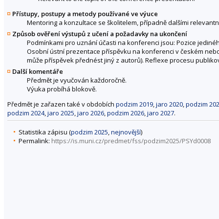
Přístupy, postupy a metody používané ve výuce
Mentoring a konzultace se školitelem, případně dalšími relevantn
Způsob ověření výstupů z učení a požadavky na ukončení
Podmínkami pro uznání účasti na konferenci jsou: Pozice jediného 
Osobní ústní prezentace příspěvku na konferenci v českém nebo
může příspěvek přednést jiný z autorů). Reflexe procesu publikov
Další komentáře
Předmět je vyučován každoročně.
Výuka probíhá blokově.
Předmět je zařazen také v obdobích
podzim 2019
,
jaro 2020
,
podzim 20
podzim 2024
,
jaro 2025
,
jaro 2026
,
podzim 2026
,
jaro 2027
.
Statistika zápisu (
podzim 2025
,
nejnovější
)
Permalink:
https://is.muni.cz/predmet/fss/podzim2025/PSYd0008