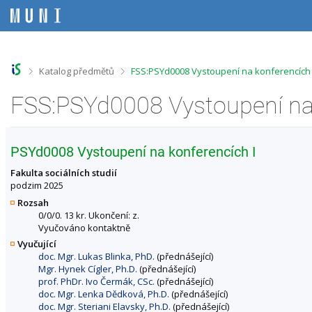
P
P
P
P
ř
ř
ř
ř
e
e
e
e
s
s
s
s
k
k
k
k
o
o
o
o
>
>
Katalog předmětů
FSS:PSYd0008 Vystoupení na konferencích 
č
č
č
č
i
i
i
i
t
t
t
t
n
n
n
n
a
a
a
a
h
h
o
p
PSYd0008 Vystoupení na konferencích I
o
l
b
a
r
a
s
t
Fakulta sociálních studií
n
v
a
i
podzim 2025
í
i
h
č
Rozsah
l
č
k
0/0/0. 13 kr. Ukončení: z.
i
k
u
Vyučováno kontaktně
š
u
Vyučující
t
doc. Mgr. Lukas Blinka, PhD.
(přednášející)
u
Mgr. Hynek Cígler, Ph.D.
(přednášející)
prof. PhDr. Ivo Čermák, CSc.
(přednášející)
doc. Mgr. Lenka Dědková, Ph.D.
(přednášející)
doc. Mgr. Steriani Elavsky, Ph.D.
(přednášející)