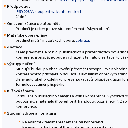
Předpoklady
!
PSY008
Vystoupení na konferencích I
žádné
Omezení zápisu do předmětu
Předmět je určen pouze studentům mateřských oborů.
Mateřské obory/plány
předmět má 34 mateřských oborů,
zobrazit
Anotace
Cílem předmětu je rozvoj publikačních a prezentačních dovednost
konferenční příspěvek bude vycházet z tématu dizertace, to vša
Výstupy z učení
Studující budou po absolvování předmětu schopni: zvolit vhodno
konferenčního příspěvku v souladu s aktuálním oborovým stand
členy autorského kolektivu; prezentovat svůj příspěvek ústní f
formulovat záměr příspěvku.
Klíčová témata
Formulace publikačního záměru a volba konference. Vytvoření o
podpůrných materiálů (PowerPoint, handouty, poznámky...). Zap
konference.
Studijní zdroje a literatura
Relevantní k tématu prezentace na konferenci.
Relevant to the topic of the conference presentation.