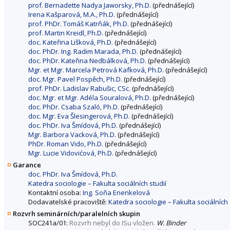
prof. Bernadette Nadya Jaworsky, Ph.D.
(přednášející)
Irena Kašparová, M.A., Ph.D.
(přednášející)
prof. PhDr. Tomáš Katrňák, Ph.D.
(přednášející)
prof. Martin Kreidl, Ph.D.
(přednášející)
doc. Kateřina Lišková, Ph.D.
(přednášející)
doc. PhDr. Ing. Radim Marada, Ph.D.
(přednášející)
doc. PhDr. Kateřina Nedbálková, Ph.D.
(přednášející)
Mgr. et Mgr. Marcela Petrová Kafková, Ph.D.
(přednášející)
doc. Mgr. Pavel Pospěch, Ph.D.
(přednášející)
prof. PhDr. Ladislav Rabušic, CSc.
(přednášející)
doc. Mgr. et Mgr. Adéla Souralová, Ph.D.
(přednášející)
doc. PhDr. Csaba Szaló, Ph.D.
(přednášející)
doc. Mgr. Eva Šlesingerová, Ph.D.
(přednášející)
doc. PhDr. Iva Šmídová, Ph.D.
(přednášející)
Mgr. Barbora Vacková, Ph.D.
(přednášející)
PhDr. Roman Vido, Ph.D.
(přednášející)
Mgr. Lucie Vidovićová, Ph.D.
(přednášející)
Garance
doc. PhDr. Iva Šmídová, Ph.D.
Katedra sociologie – Fakulta sociálních studií
Kontaktní osoba:
Ing. Soňa Enenkelová
Dodavatelské pracoviště:
Katedra sociologie – Fakulta sociálních 
Rozvrh seminárních/paralelních skupin
SOC241a/01:
Rozvrh nebyl do ISu vložen.
W. Binder