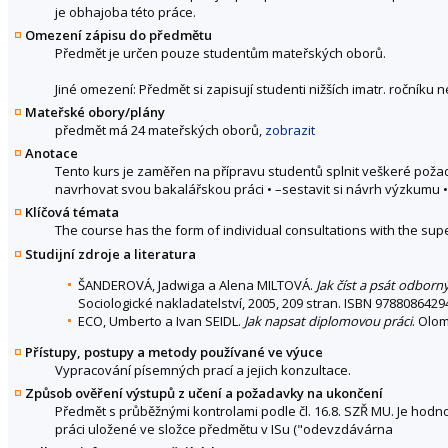
je obhajoba této práce.
Omezení zápisu do předmětu
Předmět je určen pouze studentům mateřských oborů.
Jiné omezení: Předmět si zapisují studenti nižších imatr. ročníku 
Mateřské obory/plány
předmět má 24 mateřských oborů,
zobrazit
Anotace
Tento kurs je zaměřen na přípravu studentů splnit veškeré poža
navrhovat svou bakalářskou práci • –sestavit si návrh výzkumu •
Klíčová témata
The course has the form of individual consultations with the sup
Studijní zdroje a literatura
ŠANDEROVÁ, Jadwiga a Alena MILTOVÁ.
Jak číst a psát odborn
Sociologické nakladatelství, 2005, 209 stran. ISBN 9788086429
ECO, Umberto a Ivan SEIDL.
Jak napsat diplomovou práci
. Olom
Přístupy, postupy a metody používané ve výuce
Vypracování písemných prací a jejich konzultace.
Způsob ověření výstupů z učení a požadavky na ukončení
Předmět s průběžnými kontrolami podle čl. 16.8. SZŘ MU. Je ho
práci uložené ve složce předmětu v ISu ("odevzdávárna