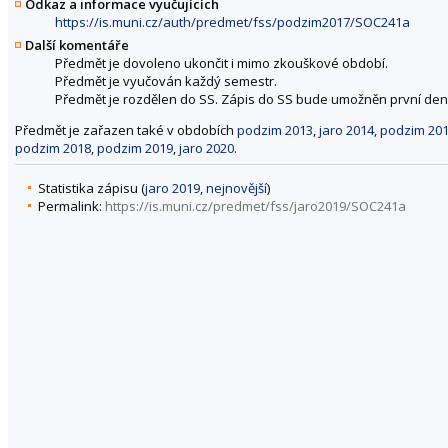
Odkaz a informace vyučujících
https://is.muni.cz/auth/predmet/fss/podzim2017/SOC241a
Další komentáře
Předmět je dovoleno ukončit i mimo zkouškové období.
Předmět je vyučován každý semestr.
Předmět je rozdělen do SS. Zápis do SS bude umožněn první den o
Předmět je zařazen také v obdobích
podzim 2013
,
jaro 2014
,
podzim 20
podzim 2018
,
podzim 2019
,
jaro 2020
.
Statistika zápisu (
jaro 2019
,
nejnovější
)
Permalink:
https://is.muni.cz/predmet/fss/jaro2019/SOC241a