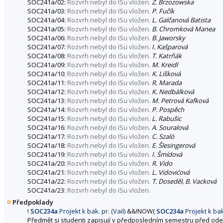
SOC241a/02:
Rozvrh nebyl do ISu vložen.
Z. Brzozowska
SOC241a/03:
Rozvrh nebyl do ISu vložen.
P. Fučík
SOC241a/04:
Rozvrh nebyl do ISu vložen.
L. Galčanová Batista
SOC241a/05:
Rozvrh nebyl do ISu vložen.
B. Chromková Manea
SOC241a/06:
Rozvrh nebyl do ISu vložen.
B. Jaworsky
SOC241a/07:
Rozvrh nebyl do ISu vložen.
I. Kašparová
SOC241a/08:
Rozvrh nebyl do ISu vložen.
T. Katrňák
SOC241a/09:
Rozvrh nebyl do ISu vložen.
M. Kreidl
SOC241a/10:
Rozvrh nebyl do ISu vložen.
K. Lišková
SOC241a/11:
Rozvrh nebyl do ISu vložen.
R. Marada
SOC241a/12:
Rozvrh nebyl do ISu vložen.
K. Nedbálková
SOC241a/13:
Rozvrh nebyl do ISu vložen.
M. Petrová Kafková
SOC241a/14:
Rozvrh nebyl do ISu vložen.
P. Pospěch
SOC241a/15:
Rozvrh nebyl do ISu vložen.
L. Rabušic
SOC241a/16:
Rozvrh nebyl do ISu vložen.
A. Souralová
SOC241a/17:
Rozvrh nebyl do ISu vložen.
C. Szaló
SOC241a/18:
Rozvrh nebyl do ISu vložen.
E. Šlesingerová
SOC241a/19:
Rozvrh nebyl do ISu vložen.
I. Šmídová
SOC241a/20:
Rozvrh nebyl do ISu vložen.
R. Vido
SOC241a/21:
Rozvrh nebyl do ISu vložen.
L. Vidovićová
SOC241a/22:
Rozvrh nebyl do ISu vložen.
T. Doseděl, B. Vacková
SOC241a/23:
Rozvrh nebyl do ISu vložen.
Předpoklady
!
SOC234a
Projekt k bak. pr. (Vail)
&&
!
NOW
(
SOC234a
Projekt k bak.
Předmět si studenti zapisují v předposledním semestru před odev