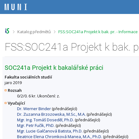
P
P
P
P
ř
ř
ř
ř
e
e
e
e
s
s
s
s
k
k
k
k
o
o
o
o
>
>
Katalog předmětů
FSS:SOC241a Projekt k bak. pr. - Informac
č
č
č
č
i
i
i
i
FSS:SOC241a Projekt k bak. p
t
t
t
t
n
n
n
n
a
a
a
a
h
h
o
p
SOC241a Projekt k bakalářské práci
o
l
b
a
r
a
s
t
Fakulta sociálních studií
n
v
a
i
jaro 2019
í
i
h
č
Rozsah
l
č
k
0/2/0. 6 kr. Ukončení: z.
i
k
u
Vyučující
š
u
Dr. Werner Binder
(přednášející)
t
Dr. Zuzanna Brzozowska, M.Sc., M.A.
(přednášející)
u
Mgr. Ing. Tomáš Doseděl, Ph.D.
(přednášející)
Mgr. Petr Fučík, PhD.
(přednášející)
Mgr. Lucie Galčanová Batista, Ph.D.
(přednášející)
Beatrice Elena Chromková Manea, M.A., Ph.D.
(přednášející)