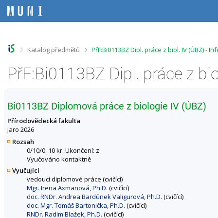
P
P
P
P
ř
ř
ř
ř
e
e
e
e
s
s
s
s
k
k
k
k
o
o
o
o
>
>
Katalog předmětů
PřF:Bi0113BZ Dipl. práce z biol. IV (ÚBZ) - 
č
č
č
č
i
i
i
i
PřF:Bi0113BZ Dipl. práce z bi
t
t
t
t
n
n
n
n
a
a
a
a
h
h
o
p
Bi0113BZ Diplomová práce z biologie IV (ÚBZ)
o
l
b
a
r
a
s
t
Přírodovědecká fakulta
n
v
a
i
jaro 2026
í
i
h
č
Rozsah
l
č
k
0/10/0. 10 kr. Ukončení: z.
i
k
u
Vyučováno kontaktně
š
u
Vyučující
t
vedoucí diplomové práce (cvičící)
u
Mgr. Irena Axmanová, Ph.D.
(cvičící)
doc. RNDr. Andrea Bardůnek Valigurová, Ph.D.
(cvičící)
doc. Mgr. Tomáš Bartonička, Ph.D.
(cvičící)
RNDr. Radim Blažek, Ph.D.
(cvičící)