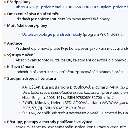
Předpoklady
Bi9112BZ
Dipl. práce z biol. III (ÚBZ)
&&
Bi8111BZ
Diplom. práce z bi
Omezení zápisu do předmětu
Předmět je nabízen i studentům mimo mateřské obory.
Mateřské obory/plány
Učitelství biologie pro střední školy
(program PřF, N-UCB)
(2)
Anotace
Předmět diplomová práce IV je koncipován jako kurz motivující s
Výstupy z učení
Absolvování tohoto kurzu zajistí, že student odevzdá diplomov
Klíčová témata
Individuální konzultace v průběhu zpracování diplomové práce.
Studijní zdroje a literatura
KATUŠČÁK, Dušan; Barbora DROBÍKOVÁ a Richard PAPÍK.
Jak 
dizertační práce, specializační práce, habilitační práce, semin
Nitra: Enigma, 2008, 161 s. ISBN 9788089132706.
info
SYNEK, Miloslav; Helena SEDLÁČKOVÁ a Hana VÁVROVÁ.
Jak 
2006, 57, [9]. ISBN 8024510529.
info
ŠESTÁK, Zdeněk.
Jak psát a přednášet o vědě
. Illustrated by 
Přístupy, postupy a metody používané ve výuce
studium literatury, experimentální práce, konzultace s vedoucí