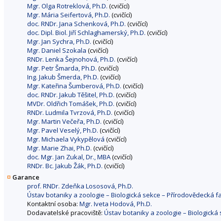
Mgr. Olga Rotreklová, Ph.D.
(cvičící)
Mgr. Mária Seifertová, Ph.D.
(cvičící)
doc. RNDr. Jana Schenková, Ph.D.
(cvičící)
doc. Dipl. Biol. Jiří Schlaghamerský, Ph.D.
(cvičící)
Mgr. Jan Sychra, Ph.D.
(cvičící)
Mgr. Daniel Szokala
(cvičící)
RNDr. Lenka Šejnohová, Ph.D.
(cvičící)
Mgr. Petr Šmarda, Ph.D.
(cvičící)
Ing. Jakub Šmerda, Ph.D.
(cvičící)
Mgr. Kateřina Šumberová, Ph.D.
(cvičící)
doc. RNDr. Jakub Těšitel, Ph.D.
(cvičící)
MVDr. Oldřich Tomášek, Ph.D.
(cvičící)
RNDr. Ludmila Tvrzová, Ph.D.
(cvičící)
Mgr. Martin Večeřa, Ph.D.
(cvičící)
Mgr. Pavel Veselý, Ph.D.
(cvičící)
Mgr. Michaela Vykypělová
(cvičící)
Mgr. Marie Zhai, Ph.D.
(cvičící)
doc. Mgr. Jan Zukal, Dr., MBA
(cvičící)
RNDr. Bc. Jakub Žák, Ph.D.
(cvičící)
Garance
prof. RNDr. Zdeňka Lososová, Ph.D.
Ústav botaniky a zoologie – Biologická sekce – Přírodovědecká f
Kontaktní osoba:
Mgr. Iveta Hodová, Ph.D.
Dodavatelské pracoviště:
Ústav botaniky a zoologie – Biologická