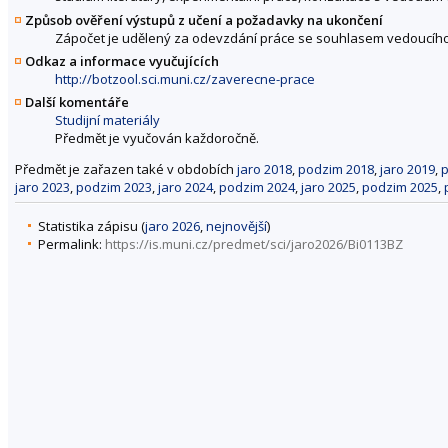
Způsob ověření výstupů z učení a požadavky na ukončení
Zápočet je udělený za odevzdání práce se souhlasem vedoucího
Odkaz a informace vyučujících
http://botzool.sci.muni.cz/zaverecne-prace
Další komentáře
Studijní materiály
Předmět je vyučován každoročně.
Předmět je zařazen také v obdobích
jaro 2018
,
podzim 2018
,
jaro 2019
,
p
jaro 2023
,
podzim 2023
,
jaro 2024
,
podzim 2024
,
jaro 2025
,
podzim 2025
,
Statistika zápisu (
jaro 2026
,
nejnovější
)
Permalink:
https://is.muni.cz/predmet/sci/jaro2026/Bi0113BZ