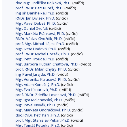
doc. Mgr. Jindřiška Bojková, Ph.D.
(cvičící)
prof. RNDr. Petr Bureš, Ph.D.
(cvičící)
Ing. Jiří Danihelka, Ph.D.
(cvičící)
RNDr. Jan Divíšek, Ph.D.
(cvičící)
Mgr. Pavel Dobeš, Ph.D.
(cvičící)
Mgr. Daniel Dvořák
(cvičící)
Mgr. Markéta Fránková, PhD.
(cvičící)
RNDr. Václav Gvoždík, Ph.D.
(cvičící)
prof. Mgr. Michal Hájek, Ph.D.
(cvičící)
Mgr. Iveta Hodová, Ph.D.
(cvičící)
prof. RNDr. Michal Horsák, Ph.D.
(cvičící)
Mgr. Petr Hrouda, Ph.D.
(cvičící)
Mgr. Barbora Hutňan Chattová, Ph.D.
(cvičící)
prof. RNDr. Milan Chytrý, Ph.D.
(cvičící)
Ing. Pavel Jurajda, Ph.D.
(cvičící)
Mgr. Veronika Kalusová, Ph.D.
(cvičící)
Mgr. Adam Konečný, Ph.D.
(cvičící)
Mgr. Eva Líznarová, Ph.D.
(cvičící)
prof. RNDr. Zdeňka Lososová, Ph.D.
(cvičící)
Mgr. Igor Malenovský, Ph.D.
(cvičící)
Mgr. Pavel Novák, Ph.D.
(cvičící)
Mgr. Markéta Ondračková, Ph.D.
(cvičící)
doc. RNDr. Petr Pařil, Ph.D.
(cvičící)
prof. Mgr. Stanislav Pekár, Ph.D.
(cvičící)
Mgr. Tomáš Peterka, Ph.D.
(cvičící)