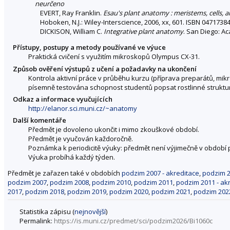
neurčeno
EVERT, Ray Franklin.
Esau's plant anatomy : meristems, cells, a
Hoboken, N.J.: Wiley-Interscience, 2006, xx, 601. ISBN 0471738
DICKISON, William C.
Integrative plant anatomy
. San Diego: Ac
Přístupy, postupy a metody používané ve výuce
Praktická cvičení s využitím mikroskopů Olympus CX-31.
Způsob ověření výstupů z učení a požadavky na ukončení
Kontrola aktivní práce v průběhu kurzu (příprava preparátů, mi
písemně testována schopnost studentů popsat rostlinné struktur
Odkaz a informace vyučujících
http://elanor.sci.muni.cz/~anatomy
Další komentáře
Předmět je dovoleno ukončit i mimo zkouškové období.
Předmět je vyučován každoročně.
Poznámka k periodicitě výuky: předmět není výjimečně v období
Výuka probíhá každý týden.
Předmět je zařazen také v obdobích
podzim 2007 - akreditace
,
podzim 2
podzim 2007
,
podzim 2008
,
podzim 2010
,
podzim 2011
,
podzim 2011 - ak
2017
,
podzim 2018
,
podzim 2019
,
podzim 2020
,
podzim 2021
,
podzim 202
Statistika zápisu (
nejnovější
)
Permalink:
https://is.muni.cz/predmet/sci/podzim2026/Bi1060c