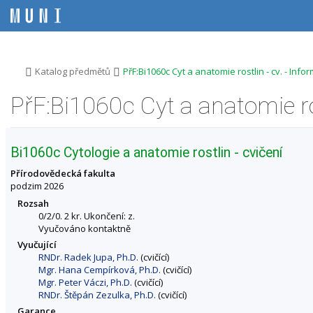
P
P
P
P
ř
ř
ř
ř
e
e
e
e
s
s
s
s
k
k
k
k
o
o
o
o
>
>
Katalog předmětů
PřF:Bi1060c Cyt a anatomie rostlin - cv. - In
č
č
č
č
i
i
i
i
PřF:Bi1060c Cyt a anatomie ro
t
t
t
t
n
n
n
n
a
a
a
a
h
h
o
p
Bi1060c Cytologie a anatomie rostlin - cvičení
o
l
b
a
r
a
s
t
Přírodovědecká fakulta
n
v
a
i
podzim 2026
í
i
h
č
Rozsah
l
č
k
0/2/0. 2 kr. Ukončení: z.
i
k
u
Vyučováno kontaktně
š
u
Vyučující
t
RNDr. Radek Jupa, Ph.D.
(cvičící)
u
Mgr. Hana Cempírková, Ph.D.
(cvičící)
Mgr. Peter Váczi, Ph.D.
(cvičící)
RNDr. Štěpán Zezulka, Ph.D.
(cvičící)
Garance