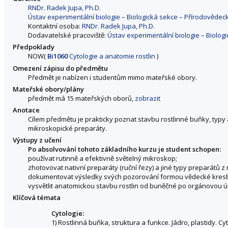
RNDr. Radek Jupa, Ph.D.
Ústav experimentální biologie – Biologická sekce – Přírodovědec
Kontaktní osoba:
RNDr. Radek Jupa, Ph.D.
Dodavatelské pracoviště:
Ústav experimentální biologie – Biolog
Předpoklady
NOW
(
Bi1060
Cytologie a anatomie rostlin
)
Omezení zápisu do předmětu
Předmět je nabízen i studentům mimo mateřské obory.
Mateřské obory/plány
předmět má 15 mateřských oborů,
zobrazit
Anotace
Cílem předmětu je prakticky poznat stavbu rostlinné buňky, typy a
mikroskopické preparáty.
Výstupy z učení
Po absolvování tohoto základního kurzu je student schopen:
používat rutinně a efektivně světelný mikroskop;
zhotovovat nativní preparáty (ruční řezy) a jiné typy preparátů z 
dokumentovat výsledky svých pozorování formou vědecké kresby a
vysvětlit anatomickou stavbu rostlin od buněčné po orgánovou úro
Klíčová témata
Cytologie:
1) Rostlinná buňka, struktura a funkce. Jádro, plastid