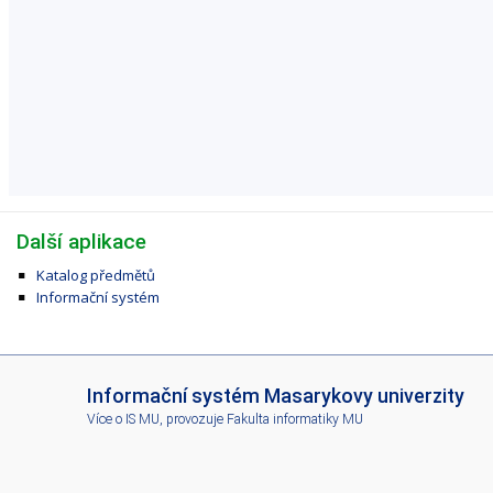
Další aplikace
Katalog předmětů
Informační systém
I
Informační systém Masarykovy univerzity
S
Více o IS MU
, provozuje
Fakulta informatiky MU
M
U