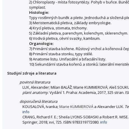
2) Chloroplasty - místa fotosyntézy. Pohyb v buňce. Buně
symplast.
Histologie:
Typy rostlinných buněk a pletiv. Jednoduchá a složená ple
3) Meristematická pletiva, základy embryologie.
4) Krycí pletiva, stomata, trichomy.
5) Základní pletiva, parenchym, kolenchym, sklerenchym.
6) Vodivá pletiva, cévní svazky, kambium.
Organologie:
7) Primární stavba kořene. Růstový vrchol a kořenová čepi
8) Primární stavba stonku, typy stélé.
9) Anatomie listu. Unifaciální a bifaciální listy.
10) Sekundární stavba kořenů a stonků: laterální meristém
Studijní zdroje a literatura
povinná literatura
LUX, Alexander; Milan BALÁŽ; Marie KUMMEROVÁ; Aleš SOUKU
plant anatomy
. Vydání 1. Praha: Academia, 2017, 325 stran. 
doporučená literatura
KOUSALOVÁ, Ivanka;
Marie KUMMEROVÁ
a Alexander LUX.
Te
info
CRANG, Richard F. E.; Sheila LYONS-SOBASKI a Robert R. WISE
Springer, 2018, xvi, 725. ISBN 9783319772080.
info