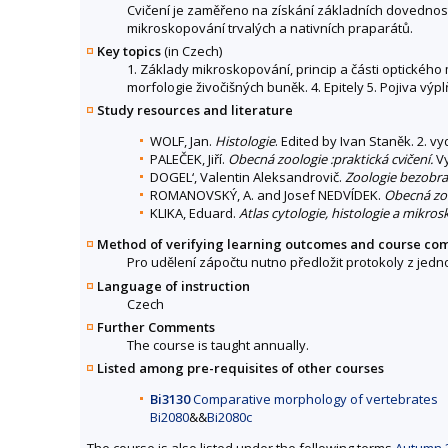
Cvičení je zaměřeno na získání základních dovednost
mikroskopování trvalých a nativních praparátů.
Key topics
(in Czech)
1. Základy mikroskopování, princip a části optickéh
morfologie živočišných buněk. 4. Epitely 5. Pojiva vý
Study resources and literature
WOLF, Jan.
Histologie
. Edited by Ivan Staněk. 2. vy
PALEČEK, Jiří.
Obecná zoologie :praktická cvičení.
Vy
DOGEL‘, Valentin Aleksandrovič.
Zoologie bezobra
ROMANOVSKÝ, A. and Josef NEDVÍDEK.
Obecná zoo
KLIKA, Eduard.
Atlas cytologie, histologie a mikro
Method of verifying learning outcomes and course co
Pro udělení zápočtu nutno předložit protokoly z jednot
Language of instruction
Czech
Further Comments
The course is taught annually.
Listed among pre-requisites of other courses
Bi3130
Comparative morphology of vertebrates
Bi2080
&&
Bi2080c
The course is also listed under the following terms
Autumn 2