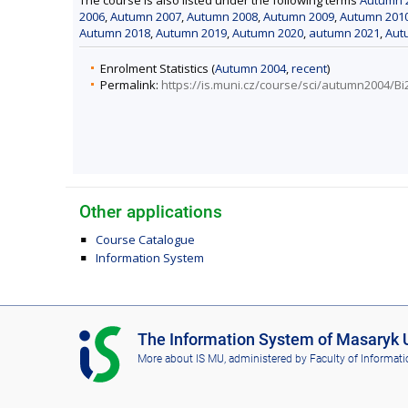
2006
,
Autumn 2007
,
Autumn 2008
,
Autumn 2009
,
Autumn 201
Autumn 2018
,
Autumn 2019
,
Autumn 2020
,
autumn 2021
,
Aut
Enrolment Statistics (
Autumn 2004
,
recent
)
Permalink:
https://is.muni.cz/course/sci/autumn2004/Bi
Other applications
Course Catalogue
Information System
I
The Information System of Masaryk U
S
More about IS MU
, administered by
Faculty of Informati
M
U