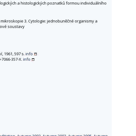
logických a histologických poznatků formou individuálního
í mikroskopie 3. Cytologie: jednobuněčné organismy a
ánové soustavy
í, 1961, 597 s.
info
80-7066-357-X.
info
editation
,
Autumn 2002
,
Autumn 2003
,
Autumn 2005
,
Autumn