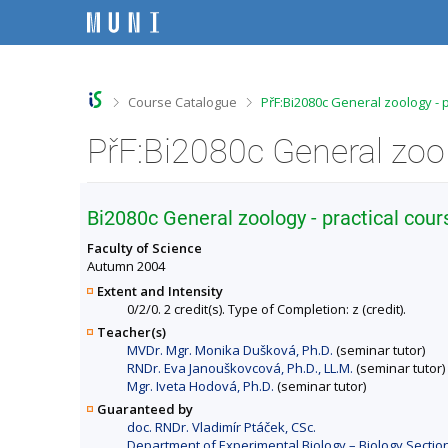
S
S
S
S
k
k
k
k
i
i
i
i
p
p
p
p
t
t
t
t
o
o
o
o
>
>
Course Catalogue
PřF:Bi2080c General zoology - p
t
h
c
f
o
e
o
o
PřF:Bi2080c General zool
p
a
n
o
b
d
t
t
a
e
e
e
r
r
n
r
Bi2080c General zoology - practical cour
t
Faculty of Science
Autumn 2004
Extent and Intensity
0/2/0. 2 credit(s). Type of Completion: z (credit).
Teacher(s)
MVDr. Mgr. Monika Dušková, Ph.D.
(seminar tutor)
RNDr. Eva Janouškovcová, Ph.D., LL.M.
(seminar tutor)
Mgr. Iveta Hodová, Ph.D.
(seminar tutor)
Guaranteed by
doc. RNDr. Vladimír Ptáček, CSc.
Department of Experimental Biology – Biology Section