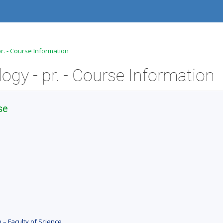
r. - Course Information
ogy - pr. - Course Information
se
 – Faculty of Science