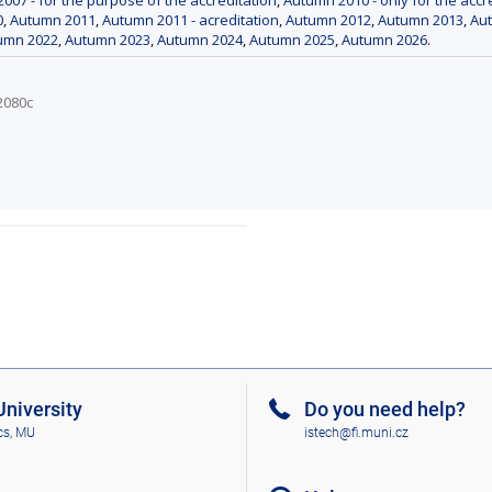
0
,
Autumn 2011
,
Autumn 2011 - acreditation
,
Autumn 2012
,
Autumn 2013
,
Au
umn 2022
,
Autumn 2023
,
Autumn 2024
,
Autumn 2025
,
Autumn 2026
.
2080c
niversity
Do you need help?
cs, MU
istech@fi.muni.cz