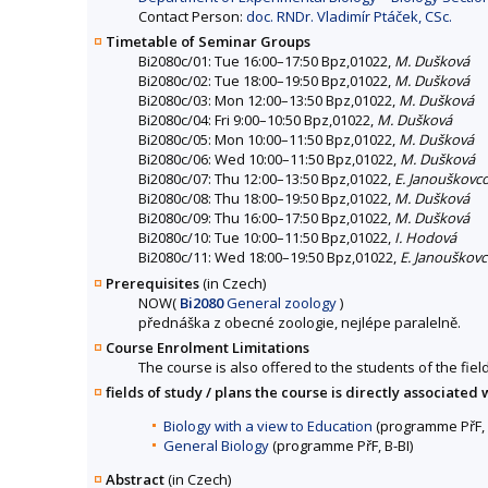
Contact Person:
doc. RNDr. Vladimír Ptáček, CSc.
Timetable of Seminar Groups
Bi2080c/01: Tue 16:00–17:50 Bpz,01022,
M. Dušková
Bi2080c/02: Tue 18:00–19:50 Bpz,01022,
M. Dušková
Bi2080c/03: Mon 12:00–13:50 Bpz,01022,
M. Dušková
Bi2080c/04: Fri 9:00–10:50 Bpz,01022,
M. Dušková
Bi2080c/05: Mon 10:00–11:50 Bpz,01022,
M. Dušková
Bi2080c/06: Wed 10:00–11:50 Bpz,01022,
M. Dušková
Bi2080c/07: Thu 12:00–13:50 Bpz,01022,
E. Janouškovc
Bi2080c/08: Thu 18:00–19:50 Bpz,01022,
M. Dušková
Bi2080c/09: Thu 16:00–17:50 Bpz,01022,
M. Dušková
Bi2080c/10: Tue 10:00–11:50 Bpz,01022,
I. Hodová
Bi2080c/11: Wed 18:00–19:50 Bpz,01022,
E. Janouškov
Prerequisites
(in Czech)
NOW
(
Bi2080
General zoology
)
přednáška z obecné zoologie, nejlépe paralelně.
Course Enrolment Limitations
The course is also offered to the students of the fiel
fields of study / plans the course is directly associated 
Biology with a view to Education
(programme PřF, 
General Biology
(programme PřF, B-BI)
Abstract
(in Czech)