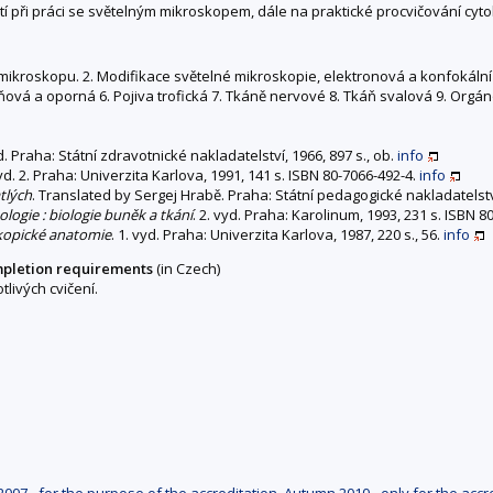
í při práci se světelným mikroskopem, dále na praktické procvičování cyto
o mikroskopu. 2. Modifikace světelné mikroskopie, elektronová a konfokáln
plňová a oporná 6. Pojiva trofická 7. Tkáně nervové 8. Tkáň svalová 9. Org
d. Praha: Státní zdravotnické nakladatelství, 1966, 897 s., ob.
info
d. 2. Praha: Univerzita Karlova, 1991, 141 s. ISBN 80-7066-492-4.
info
tlých
. Translated by Sergej Hrabě. Praha: Státní pedagogické nakladatelstv
logie : biologie buněk a tkání
. 2. vyd. Praha: Karolinum, 1993, 231 s. ISBN 
skopické anatomie
. 1. vyd. Praha: Univerzita Karlova, 1987, 220 s., 56.
info
mpletion requirements
(in Czech)
livých cvičení.
007 - for the purpose of the accreditation
,
Autumn 2010 - only for the accr