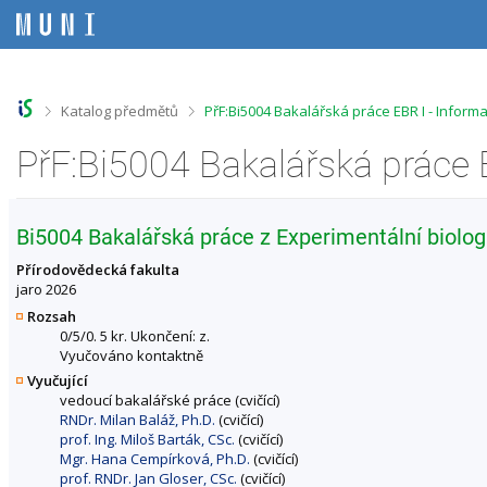
P
P
P
P
ř
ř
ř
ř
e
e
e
e
s
s
s
s
k
k
k
k
o
o
o
o
>
>
Katalog předmětů
PřF:Bi5004 Bakalářská práce EBR I - Infor
č
č
č
č
i
i
i
i
PřF:Bi5004 Bakalářská práce 
t
t
t
t
n
n
n
n
a
a
a
a
h
h
o
p
Bi5004 Bakalářská práce z Experimentální biologie
o
l
b
a
r
a
s
t
Přírodovědecká fakulta
n
v
a
i
jaro 2026
í
i
h
č
Rozsah
l
č
k
0/5/0. 5 kr. Ukončení: z.
i
k
u
Vyučováno kontaktně
š
u
Vyučující
t
vedoucí bakalářské práce (cvičící)
u
RNDr. Milan Baláž, Ph.D.
(cvičící)
prof. Ing. Miloš Barták, CSc.
(cvičící)
Mgr. Hana Cempírková, Ph.D.
(cvičící)
prof. RNDr. Jan Gloser, CSc.
(cvičící)