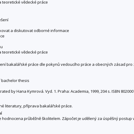
a teoretické vědecké práce
ešení
ukovat a diskutovat odborné informace
áce
ou
a teoretické vědecké práce
ovení bakalářské práce dle pokynů vedoucího práce a obecných zásad pro
f bachelor thesis
ustrated by Hana Kymrová. Vyd. 1. Praha: Academia, 1999, 204 s. ISBN 80200
 literatury, příprava bakalářské práce.
ní
je hodnocena průběžně školitelem. Zápočet je udělený za úspěšný postup v