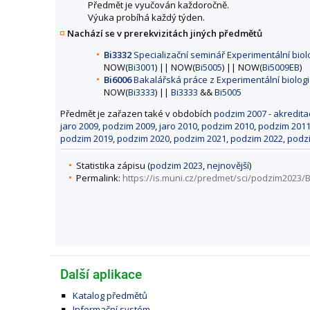
Předmět je vyučován každoročně.
Výuka probíhá každý týden.
Nachází se v prerekvizitách jiných předmětů
Bi3332
Specializační seminář Experimentální biolo
NOW(
Bi3001
) || NOW(
Bi5005
) || NOW(
Bi5009EB
)
Bi6006
Bakalářská práce z Experimentální biologie
NOW(
Bi3333
) ||
Bi3333
&&
Bi5005
Předmět je zařazen také v obdobích
podzim 2007 - akredita
jaro 2009
,
podzim 2009
,
jaro 2010
,
podzim 2010
,
podzim 201
podzim 2019
,
podzim 2020
,
podzim 2021
,
podzim 2022
,
podz
Statistika zápisu (
podzim 2023
,
nejnovější
)
Permalink:
https://is.muni.cz/predmet/sci/podzim2023/
Další aplikace
Katalog předmětů
Informační systém