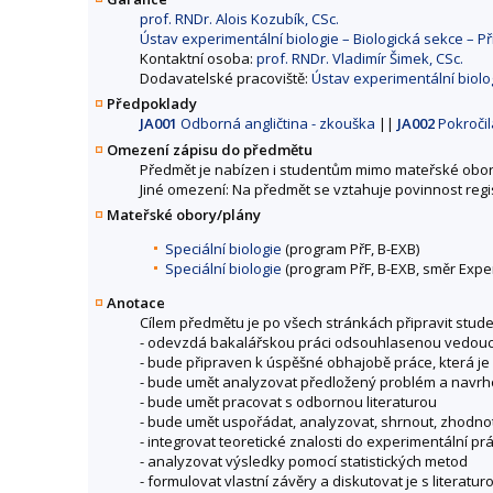
prof. RNDr. Alois Kozubík, CSc.
Ústav experimentální biologie – Biologická sekce – P
Kontaktní osoba:
prof. RNDr. Vladimír Šimek, CSc.
Dodavatelské pracoviště:
Ústav experimentální biolo
Předpoklady
JA001
Odborná angličtina - zkouška
||
JA002
Pokročilá
Omezení zápisu do předmětu
Předmět je nabízen i studentům mimo mateřské obor
Jiné omezení: Na předmět se vztahuje povinnost reg
Mateřské obory/plány
Speciální biologie
(program PřF, B-EXB)
Speciální biologie
(program PřF, B-EXB, směr Exper
Anotace
Cílem předmětu je po všech stránkách připravit stu
- odevzdá bakalářskou práci odsouhlasenou vedoucí
- bude připraven k úspěšné obhajobě práce, která je
- bude umět analyzovat předložený problém a navrho
- bude umět pracovat s odbornou literaturou
- bude umět uspořádat, analyzovat, shrnout, zhodno
- integrovat teoretické znalosti do experimentální pr
- analyzovat výsledky pomocí statistických metod
- formulovat vlastní závěry a diskutovat je s literatur