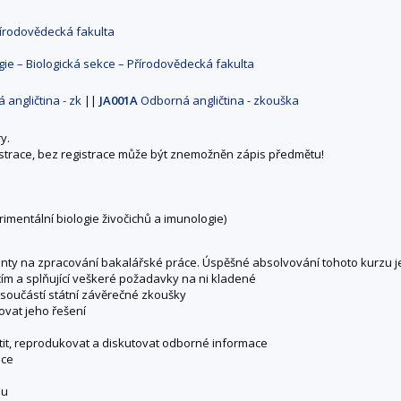
řírodovědecká fakulta
gie – Biologická sekce – Přírodovědecká fakulta
 angličtina - zk
||
JA001A
Odborná angličtina - zkouška
y.
istrace, bez registrace může být znemožněn zápis předmětu!
imentální biologie živočichů a imunologie)
denty na zpracování bakalářské práce. Úspěšné absolvování tohoto kurzu j
m a splňující veškeré požadavky na ni kladené
 součástí státní závěrečné zkoušky
vat jeho řešení
tit, reprodukovat a diskutovat odborné informace
áce
ou