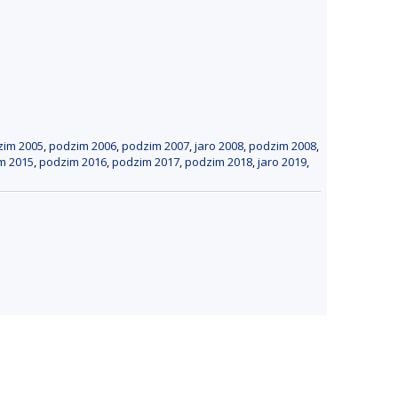
zim 2005
,
podzim 2006
,
podzim 2007
,
jaro 2008
,
podzim 2008
,
m 2015
,
podzim 2016
,
podzim 2017
,
podzim 2018
,
jaro 2019
,