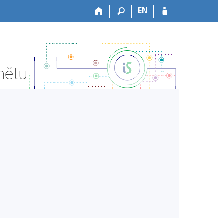
EN
mětu