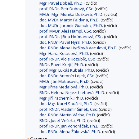
Mgr. Pavel Dobeš, Ph.D.
(cvičící)
prof. RNDr. Petr Dubový, CSc.
(cvičící)
MVDr. Mgr. Monika Dušková, Ph.D.
(cvičící)
doc. MVDr. Martin Faldyna, Ph.D.
(cvičící)
doc. MUDr. Jaromír Gumulec, Ph.D.
(cvičící)
prof. MVDr. Aleš Hampl, CSc.
(cvičící)
prof. RNDr. Jiřina Hofmanová, CSc.
(cvičící)
doc. RNDr. Pavel Hyršl, Ph.D.
(cvičící)
doc. RNDr. Alena Hyršlová Vaculová, Ph.D.
(cvičící)
Mgr. Hana Kotasová, Ph.D.
(cvičící)
prof. RNDr. Alois Kozubík, CSc.
(cvičící)
RNDr. Pavel Krejčí, Ph.D.
(cvičící)
prof. Mgr. Lukáš Kubala, Ph.D.
(cvičící)
doc. RNDr. Antonín Lojek, CSc.
(cvičící)
MVDr. Ján Matiašovic, Ph.D.
(cvičící)
Mgr. Jiřina Medalová, Ph.D.
(cvičící)
RNDr. Helena Nejezchlebová, Ph.D.
(cvičící)
Mgr. Jiří Pacherník, Ph.D.
(cvičící)
doc. Mgr. Karel Souček, Ph.D.
(cvičící)
prof. RNDr. Vladimír Šimek, CSc.
(cvičící)
doc. RNDr. Martin Vácha, Ph.D.
(cvičící)
RNDr. Josef Večeřa, Ph.D.
(cvičící)
prof. RNDr. Jan Vondráček, Ph.D.
(cvičící)
doc. RNDr. Alena Žákovská, Ph.D.
(cvičící)
Garance