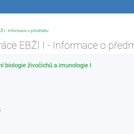
ŽI I - Informace o předmětu
ráce EBŽI I - Informace o před
 biologie živočichů a imunologie I
)