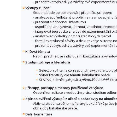
- prezentovat výsledky a závěry své experimentální 
Výstupy z učení
Student bude po absolvování předmětu schopen:
- analyzovat předložený problém a navrhovat jeho ř
- pracovat s odbornou literaturou
- uspořádat, analyzovat, shrnout, zhodnotit, reprod
- integrovat teoretické znalosti do experimentální pr
- analyzovat výsledky pomocí statistických metod
- formulovat vlastní závěry a diskutovat je s literatur
- prezentovat výsledky a závěry své experimentální 
Klíčová témata
Náplní předmětu je individuální konzultace a vyhot
Studijní zdroje a literatura
Selection of items corresponding with the topic o
Výběr literatury dle tématu bakalářské práce.
ŠESTÁK, Zdeněk.
Jak psát a přednášet o vědě
. Ill
Přístupy, postupy a metody používané ve výuce
Osobní konzultace s vedoucím práce, studium odborné
Způsob ověření výstupů z učení a požadavky na ukonče
Aktivita studenta během přípravy bakalářské práce 
obhajoby bakalářské práce.
Další komentáře