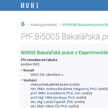
P
P
P
P
ř
ř
ř
ř
e
e
e
e
s
s
s
s
k
k
k
k
o
o
o
o
>
>
Katalog předmětů
PřF:Bi5005 Bakalářská práce EB
č
č
č
č
i
i
i
i
PřF:Bi5005 Bakalářská p
t
t
t
t
n
n
n
n
a
a
a
a
h
h
o
p
Bi5005 Bakalářská práce z Experimentální
o
l
b
a
r
a
s
t
Přírodovědecká fakulta
n
v
a
i
podzim 2023
í
i
h
č
Rozsah
l
č
k
0/5/0. 5 kr. Ukončení: z.
i
k
u
Vyučující
š
u
vedoucí bakalářské práce (cvičící)
t
doc. RNDr. Andrea Bardůnek Valigurová, Ph.D.
(cvičící
u
prof. RNDr. Eva Bártová, Ph.D., DSc.
(cvičící)
prof. Mgr. Vítězslav Bryja, Ph.D.
(cvičící)
doc. Mgr. Lukáš Čajánek, PhD.
(cvičící)
doc. RNDr. Milan Číž, Ph.D.
(cvičící)