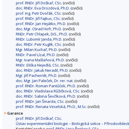
prof. RNDr. Jiří Doškař, CSc.
(cvičící)
doc. RNDr. Eva Drozdová, Ph.D.
(cvičící)
prof. Ing. Petr Dvořák, CSc.
(cvičící)
prof. RNDr. Jiří Fajkus, CSc.
(cvičící)
prof. RNDr. Jan Hejátko, Ph.D.
(cvičící)
doc. Mgr. Ctirad Hofr, Ph.D.
(cvičící)
RNDr. Petr Chlapek, DiS., Ph.D.
(cvičící)
RNDr. Lubomír Janda, Ph.D.
(cvičící)
doc. RNDr. Petr Kuglík, CSc.
(cvičící)
Mgr. Milan Kuchař, Ph.D.
(cvičící)
RNDr. Pavel Lízal, Ph.D.
(cvičící)
Mgr. Ivana Mašlaňová, Ph.D.
(cvičící)
RNDr. Eliška Nejedlá, CSc.
(cvičící)
doc. RNDr. Jakub Neradil, Ph.D.
(cvičící)
Mgr. Jiří Pacherník, Ph.D.
(cvičící)
doc. Mgr. Jan Paleček, Dr. rer. nat.
(cvičící)
prof. RNDr. Roman Pantůček, Ph.D.
(cvičící)
doc. RNDr. Vladislava Růžičková, CSc.
(cvičící)
doc. RNDr. Sabina Ševčíková, Ph.D.
(cvičící)
prof. RNDr. Jan Šmarda, CSc.
(cvičící)
prof. RNDr. Renata Veselská, Ph.D., M.Sc.
(cvičící)
Garance
prof. RNDr. Jiří Doškař, CSc.
Ústav experimentální biologie – Biologická sekce – Přírodovědec
Kontaktní osoba:
prof. RNDr. Jana Řepková, CSc.