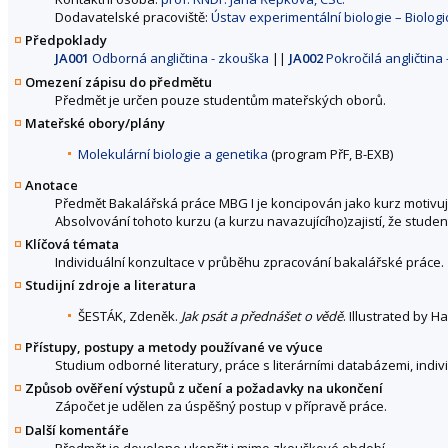
Dodavatelské pracoviště:
Ústav experimentální biologie – Biolog
Předpoklady
JA001
Odborná angličtina - zkouška
||
JA002
Pokročilá angličtina 
Omezení zápisu do předmětu
Předmět je určen pouze studentům mateřských oborů.
Mateřské obory/plány
Molekulární biologie a genetika
(program PřF, B-EXB)
Anotace
Předmět Bakalářská práce MBG I je koncipován jako kurz motivuj
Absolvování tohoto kurzu (a kurzu navazujícího)zajistí, že st
Klíčová témata
Individuální konzultace v průběhu zpracování bakalářské práce.
Studijní zdroje a literatura
ŠESTÁK, Zdeněk.
Jak psát a přednášet o vědě
. Illustrated by 
Přístupy, postupy a metody používané ve výuce
Studium odborné literatury, práce s literárními databázemi, indiv
Způsob ověření výstupů z učení a požadavky na ukončení
Zápočet je udělen za úspěšný postup v přípravě práce.
Další komentáře
Předmět je dovoleno ukončit i mimo zkouškové období.