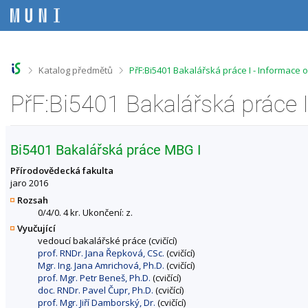
P
P
P
P
ř
ř
ř
ř
e
e
e
e
s
s
s
s
k
k
k
k
o
o
o
o
>
>
Katalog předmětů
PřF:Bi5401 Bakalářská práce I - Informace 
č
č
č
č
i
i
i
i
PřF:Bi5401 Bakalářská práce 
t
t
t
t
n
n
n
n
a
a
a
a
h
h
o
p
Bi5401 Bakalářská práce MBG I
o
l
b
a
r
a
s
t
Přírodovědecká fakulta
n
v
a
i
jaro 2016
í
i
h
č
Rozsah
l
č
k
0/4/0. 4 kr. Ukončení: z.
i
k
u
Vyučující
š
u
vedoucí bakalářské práce (cvičící)
t
prof. RNDr. Jana Řepková, CSc.
(cvičící)
u
Mgr. Ing. Jana Amrichová, Ph.D.
(cvičící)
prof. Mgr. Petr Beneš, Ph.D.
(cvičící)
doc. RNDr. Pavel Čupr, Ph.D.
(cvičící)
prof. Mgr. Jiří Damborský, Dr.
(cvičící)