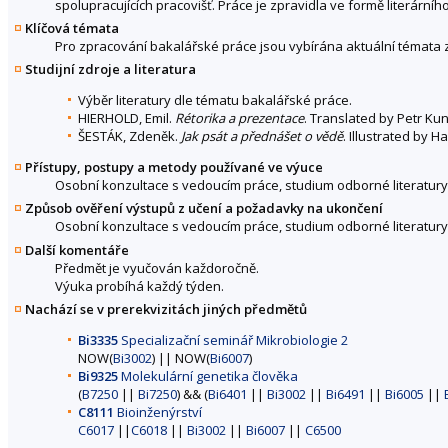
spolupracujících pracovišť. Práce je zpravidla ve formě literárníh
Klíčová témata
Pro zpracování bakalářské práce jsou vybírána aktuální témata 
Studijní zdroje a literatura
Výběr literatury dle tématu bakalářské práce.
HIERHOLD, Emil.
Rétorika a prezentace
. Translated by Petr Kun
ŠESTÁK, Zdeněk.
Jak psát a přednášet o vědě
. Illustrated by 
Přístupy, postupy a metody používané ve výuce
Osobní konzultace s vedoucím práce, studium odborné literatury,
Způsob ověření výstupů z učení a požadavky na ukončení
Osobní konzultace s vedoucím práce, studium odborné literatur
Další komentáře
Předmět je vyučován každoročně.
Výuka probíhá každý týden.
Nachází se v prerekvizitách jiných předmětů
Bi3335
Specializační seminář Mikrobiologie 2
NOW(
Bi3002
) || NOW(
Bi6007
)
Bi9325
Molekulární genetika člověka
(
B7250
||
Bi7250
) && (
Bi6401
||
Bi3002
||
Bi6491
||
Bi6005
||
C8111
Bioinženýrství
C6017
||
C6018
||
Bi3002
||
Bi6007
||
C6500