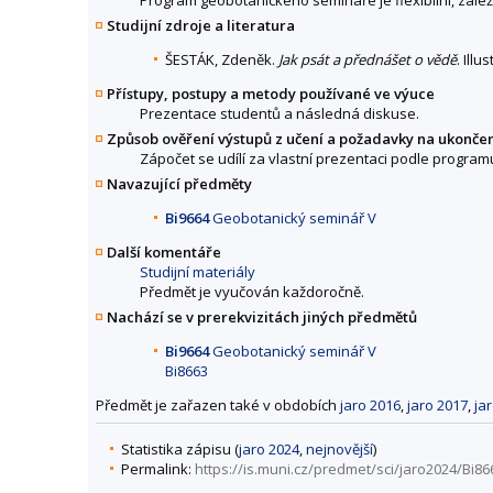
Studijní zdroje a literatura
ŠESTÁK, Zdeněk.
Jak psát a přednášet o vědě
. Ill
Přístupy, postupy a metody používané ve výuce
Prezentace studentů a následná diskuse.
Způsob ověření výstupů z učení a požadavky na ukonče
Zápočet se udílí za vlastní prezentaci podle program
Navazující předměty
Bi9664
Geobotanický seminář V
Další komentáře
Studijní materiály
Předmět je vyučován každoročně.
Nachází se v prerekvizitách jiných předmětů
Bi9664
Geobotanický seminář V
Bi8663
Předmět je zařazen také v obdobích
jaro 2016
,
jaro 2017
,
ja
Statistika zápisu (
jaro 2024
,
nejnovější
)
Permalink:
https://is.muni.cz/predmet/sci/jaro2024/Bi86