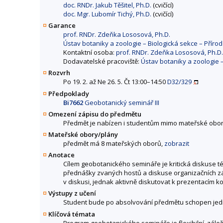
doc. RNDr. Jakub Těšitel, Ph.D.
(cvičící)
doc. Mgr. Lubomír Tichý, Ph.D.
(cvičící)
Garance
prof. RNDr. Zdeňka Lososová, Ph.D.
Ústav botaniky a zoologie – Biologická sekce – Příro
Kontaktní osoba:
prof. RNDr. Zdeňka Lososová, Ph.D.
Dodavatelské pracoviště:
Ústav botaniky a zoologie 
Rozvrh
Po 19. 2. až Ne 26. 5. Čt 13:00–14:50
D32/329
Předpoklady
Bi7662
Geobotanický seminář III
Omezení zápisu do předmětu
Předmět je nabízen i studentům mimo mateřské obor
Mateřské obory/plány
předmět má 8 mateřských oborů,
zobrazit
Anotace
Cílem geobotanického semináře je kritická diskuse t
přednášky zvaných hostů a diskuse organizačních zál
v diskusi, jednak aktivně diskutovat k prezentacím ko
Výstupy z učení
Student bude po absolvování předmětu schopen jednak
Klíčová témata
Program geobotanického semináře je flexibilní, záleží