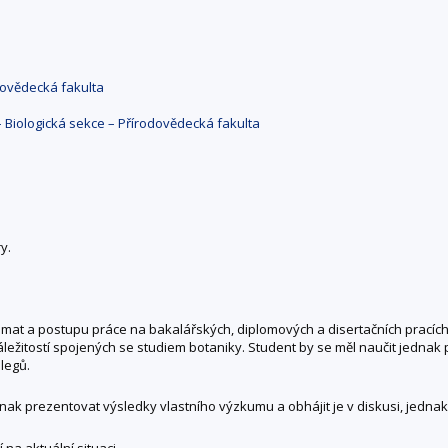
dovědecká fakulta
– Biologická sekce – Přírodovědecká fakulta
y.
émat a postupu práce na bakalářských, diplomových a disertačních pracíc
ežitostí spojených se studiem botaniky. Student by se měl naučit jednak 
legů.
 prezentovat výsledky vlastního výzkumu a obhájit je v diskusi, jednak 
 na aktuální situaci.