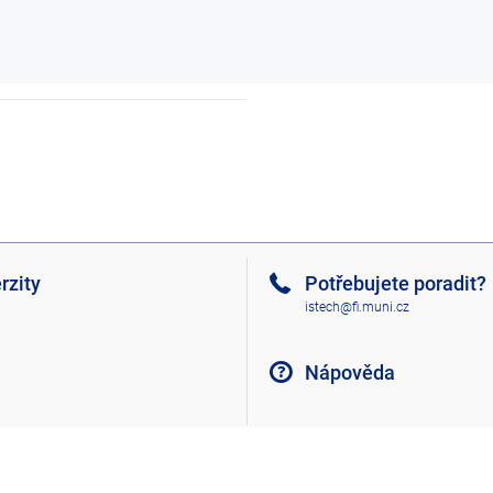
rzity
Potřebujete poradit?
istech@fi.muni.cz
Nápověda
Nahoru