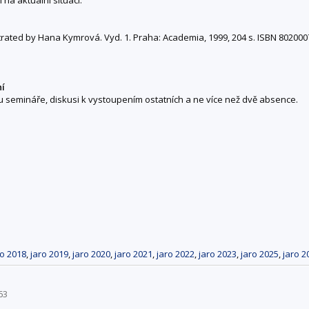
ustrated by Hana Kymrová. Vyd. 1. Praha: Academia, 1999, 204 s. ISBN 80200
ní
u semináře, diskusi k vystoupením ostatních a ne více než dvě absence.
ro 2018
,
jaro 2019
,
jaro 2020
,
jaro 2021
,
jaro 2022
,
jaro 2023
,
jaro 2025
,
jaro 2
63