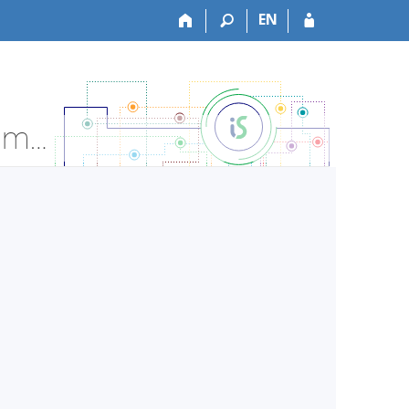
EN
PřF:Bi8663 Geobotanický seminář IV - Informace o předmětu