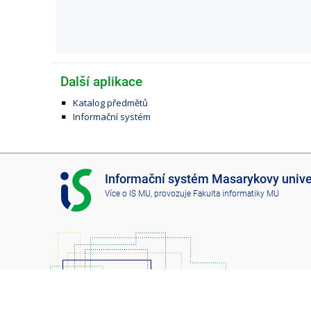
Další aplikace
Katalog předmětů
Informační systém
I
Informační systém Masarykovy unive
S
Více o IS MU
, provozuje
Fakulta informatiky MU
M
U