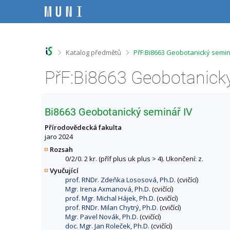
P
P
P
P
ř
ř
ř
ř
e
e
e
e
s
s
s
s
k
k
k
k
o
o
o
o
>
>
Katalog předmětů
PřF:Bi8663 Geobotanický semin
č
č
č
č
i
i
i
i
t
t
t
t
n
n
n
n
a
a
a
a
h
h
o
p
Bi8663 Geobotanický seminář IV
o
l
b
a
r
a
s
t
Přírodovědecká fakulta
n
v
a
i
jaro 2024
í
i
h
č
Rozsah
l
č
k
0/2/0. 2 kr. (příf plus uk plus > 4). Ukončení: z.
i
k
u
Vyučující
š
u
prof. RNDr. Zdeňka Lososová, Ph.D.
(cvičící)
t
Mgr. Irena Axmanová, Ph.D.
(cvičící)
u
prof. Mgr. Michal Hájek, Ph.D.
(cvičící)
prof. RNDr. Milan Chytrý, Ph.D.
(cvičící)
Mgr. Pavel Novák, Ph.D.
(cvičící)
doc. Mgr. Jan Roleček, Ph.D.
(cvičící)