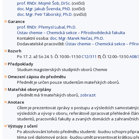
prof. RNDr. Mojmír Šob, DrSc.
(cvičící)
doc. Mgr. Jakub Švenda, PhD.
(cvičící)
doc. Mgr. Petr Táborský, Ph.D.
(cvičící)
Garance
prof. RNDr. Přemysl Lubal, Ph.D.
Ústav chemie – Chemická sekce – Přírodovědecká fakulta
Kontaktní osoba:
doc. Mgr. Marek Nečas, Ph.D.
Dodavatelské pracoviště:
Ústav chemie – Chemická sekce – Přír
Rozvrh
Po 17. 2. až So 24. 5. Čt 10:00–11:50
C12/311
, Čt 12:00–13:50
A08/
Předpoklady
Studium magisterských studijních oborů Chemie
Omezení zápisu do předmětu
Předmět je určen pouze studentům mateřských oborů.
Mateřské obory/plány
předmět má 9 mateřských oborů,
zobrazit
Anotace
Cílem je prezentovat zprávy o postupu a výsledcích samostatných 
výsledcích a vývoji v oboru, referátově zpracovat přehledné člá
studentů, pracovníků fakulty a zvaných domácích a zahraničních
Výstupy z učení
Po absolvování tohoto předmětu studenti: -budou schopni přip
téma své diplomové práce; -budou umět presentovat krátkou př