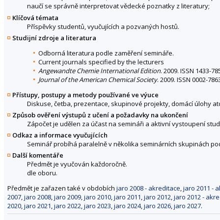
naučí se správně interpretovat vědecké poznatky z literatury;
Klíčová témata
Příspěvky studentů, vyučujících a pozvaných hostů.
Studijní zdroje a literatura
Odborná literatura podle zaměření semináře.
Current journals specified by the lecturers
Angewandte Chemie International Edition
. 2009. ISSN 1433-78
Journal of the American Chemical Society
. 2009. ISSN 0002-786
Přístupy, postupy a metody používané ve výuce
Diskuse, četba, prezentace, skupinové projekty, domácí úlohy at
Způsob ověření výstupů z učení a požadavky na ukončení
Zápočet je udělen za účast na semináři a aktivní vystoupení stu
Odkaz a informace vyučujících
Seminář probíhá paralelně v několika seminárních skupinách p
Další komentáře
Předmět je vyučován každoročně.
dle oboru.
Předmět je zařazen také v obdobích
jaro 2008 - akreditace
,
jaro 2011 - 
2007
,
jaro 2008
,
jaro 2009
,
jaro 2010
,
jaro 2011
,
jaro 2012
,
jaro 2012 - akr
2020
,
jaro 2021
,
jaro 2022
,
jaro 2023
,
jaro 2024
,
jaro 2026
,
jaro 2027
.