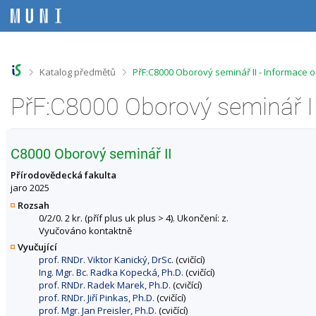
P
P
P
P
ř
ř
ř
ř
e
e
e
e
s
s
s
s
k
k
k
k
o
o
o
o
>
>
Katalog předmětů
PřF:C8000 Oborový seminář II - Informace 
č
č
č
č
i
i
i
i
PřF:C8000 Oborový seminář I
t
t
t
t
n
n
n
n
a
a
a
a
h
h
o
p
C8000 Oborový seminář II
o
l
b
a
r
a
s
t
Přírodovědecká fakulta
n
v
a
i
jaro 2025
í
i
h
č
Rozsah
l
č
k
0/2/0. 2 kr. (příf plus uk plus > 4). Ukončení: z.
i
k
u
Vyučováno kontaktně
š
u
Vyučující
t
prof. RNDr. Viktor Kanický, DrSc.
(cvičící)
u
Ing. Mgr. Bc. Radka Kopecká, Ph.D.
(cvičící)
prof. RNDr. Radek Marek, Ph.D.
(cvičící)
prof. RNDr. Jiří Pinkas, Ph.D.
(cvičící)
prof. Mgr. Jan Preisler, Ph.D.
(cvičící)