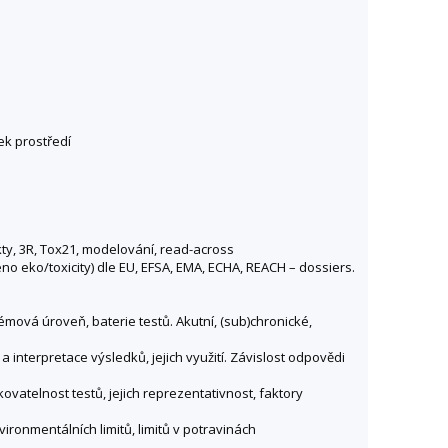
ek prostředí
kty, 3R, Tox21, modelování, read-across
čeno eko/toxicity) dle EU, EFSA, EMA, ECHA, REACH – dossiers.
témová úroveň, baterie testů. Akutní, (sub)chronické,
 interpretace výsledků, jejich využití. Závislost odpovědi
ovatelnost testů, jejich reprezentativnost, faktory
nvironmentálních limitů, limitů v potravinách