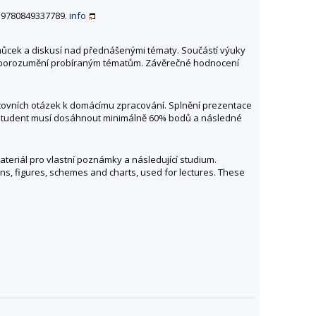
BN 9780849337789.
info
můcek a diskusí nad přednášenými tématy. Součástí výuky
o porozumění probíraným tématům. Závěrečné hodnocení
covních otázek k domácímu zpracování. Splnění prezentace
 student musí dosáhnout minimálně 60% bodů a následné
ateriál pro vlastní poznámky a následující studium.
ns, figures, schemes and charts, used for lectures. These