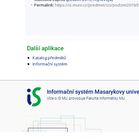
Permalink:
https://is.muni.cz/predmet/sci/podzim2019/
Další aplikace
Katalog předmětů
Informační systém
I
Informační systém Masarykovy unive
S
Více o IS MU
, provozuje
Fakulta informatiky MU
M
U