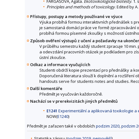
FARGAŠOVÁ, Agáta.
Ekotoxikologické biotesty
. 1.
Principles and methods of toxicology
. Edited by A
Přístupy, postupy a metody používané ve výuce
Výuka probíhá formou interaktivních přednášek s pr
je samostaná domácí práce ve formě zpracovávání 
probíhá formou písemné zkoušky s možností ústního
Způsob ověření výstupů z učení a požadavky na ukonče
V průběhu semestru každý student zpracuje 10 min.
a odevzdání pracovních otázek je podkladem pro zí
ústní zkoušce.
Odkaz a informace vyučujících
Studenti obdrží kopie prezentací pro přednášky a kom
Doporučená literatura slouží k doplnění a rozšíření 
handouts serve for students notes and studies. Reco
Další komentáře
Předmět je vyučován každoročně.
Nachází se v prerekvizitách jiných předmětů
E1241
Experimentální a aplikovaná toxikologie a e
NOW(
E1240
)
Předmět je zařazen také v obdobích
podzim 2020
,
podzim 2
Statistika zápisu (
podzim 2019
,
nejnovější
)