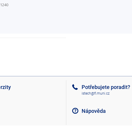
E1240
rzity
Potřebujete poradit?
istech@fi.muni.cz
Nápověda