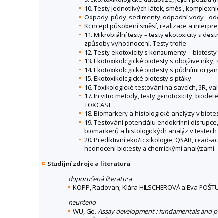
10. Testy jednotlivých látek, směsí, komplexní
Odpady, půdy, sedimenty, odpadní vody - ode
Koncept působení směsí, realizace a interpr
11. Mikrobiální testy – testy ekotoxicity s de
způsoby vyhodnocení. Testy trofie
12. Testy ekotoxicity s konzumenty – biotesty
13. Ekotoxikologické biotesty s obojživelníky,
14. Ekotoxikologické biotesty s půdními organ
15. Ekotoxikologické biotesty s ptáky
16. Toxikologické testování na savcích, 3R, val
17. In vitro metody, testy genotoxicity, biode
TOXCAST
18. Biomarkery a histologické analýzy v biote
19. Testování potenciálu endokrinní disrupce
biomarkerů a histologických analýz v testech
20. Prediktivní eko/toxikologie, QSAR, read-a
hodnocení biotesty a chemickými analýzami.
Studijní zdroje a literatura
doporučená literatura
KOPP, Radovan; Klára HILSCHEROVÁ a Eva POŠT
neurčeno
WU, Ge.
Assay development : fundamentals and pr