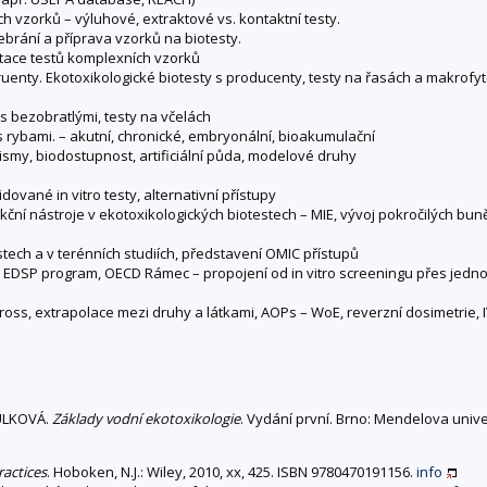
ch vzorků – výluhové, extraktové vs. kontaktní testy.
brání a příprava vzorků na biotesty.
etace testů komplexních vzorků
struenty. Ekotoxikologické biotesty s producenty, testy na řasách a makrofyte
 s bezobratlými, testy na včelách
 s rybami. – akutní, chronické, embryonální, bioakumulační
ismy, biodostupnost, artificiální půda, modelové druhy
idované in vitro testy, alternativní přístupy
tekční nástroje v ekotoxikologických biotestech – MIE, vývoj pokročilých bun
stech a v terénních studiích, představení OMIC přístupů
, EDSP program, OECD Rámec – propojení od in vitro screeningu přes jedno
cross, extrapolace mezi druhy a látkami, AOPs – WoE, reverzní dosimetrie, 
ULKOVÁ.
Základy vodní ekotoxikologie
. Vydání první. Brno: Mendelova unive
actices
. Hoboken, N.J.: Wiley, 2010, xx, 425. ISBN 9780470191156.
info