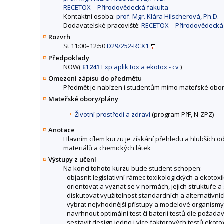
RECETOX – Přírodovědecká fakulta
Kontaktní osoba:
prof. Mgr. Klára Hilscherová, Ph.D.
Dodavatelské pracoviště:
RECETOX – Přírodovědecká 
Rozvrh
St 11:00–12:50
D29/252-RCX1
Předpoklady
NOW
(
E1241
Exp aplik tox a ekotox - cv
)
Omezení zápisu do předmětu
Předmět je nabízen i studentům mimo mateřské obor
Mateřské obory/plány
Životní prostředí a zdraví
(program PřF, N-ZPZ)
Anotace
Hlavním cílem kurzu je získání přehledu a hlubších 
materiálů a chemických látek
Výstupy z učení
Na konci tohoto kurzu bude student schopen:
- objasnit legislativní rámec toxikologických a ekoto
- orientovat a vyznat se v normách, jejich struktuře
- diskutovat využitelnost standardních a alternativní
- vybrat nejvhodnější přístupy a modelové organismy
- navrhnout optimální test či baterii testů dle požad
- sestavit design jedno i více faktorových testů ekotox