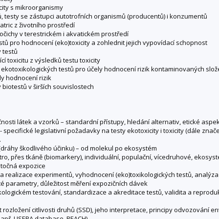
icity s mikroorganismy
ů, testy se zástupci autotrofních organismů (producentů) i konzumentů
tric z životního prostředí
vočichy v terestrickém i akvatickém prostředí
testů pro hodnocení (eko)toxicity a zohlednit jejich vypovídací schopnost
y testů
í toxicitu z výsledků testu toxicity
ekotoxikologických testů pro účely hodnocení rizik kontaminovaných slož
ly hodnocení rizik
 biotestů v širších souvislostech
sti látek a vzorků – standardní přístupy, hledání alternativ, etické aspe
- specifické legislativní požadavky na testy ekotoxicity i toxicity (dále zna
.
 (dráhy škodlivého účinku) – od molekul po ekosystém
itro, přes tkáně (biomarkery), individuální, populační, vícedruhové, ekosys
růtočná expozice
 a realizace experimentů, vyhodnocení (eko)toxikologických testů, analýza a
té parametry, důležitost měření expozičních dávek
kologickém testování, standardizace a akreditace testů, validita a reproduk
ept rozložení citlivosti druhů (SSD), jeho interpretace, principy odvozování e
 (např. USEPA database, REACH)