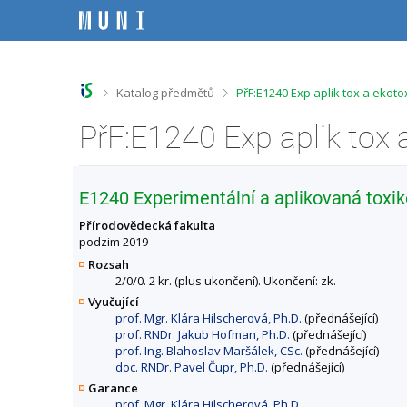
P
P
P
P
ř
ř
ř
ř
e
e
e
e
s
s
s
s
k
k
k
k
o
o
o
o
>
>
Katalog předmětů
PřF:E1240 Exp aplik tox a ekot
č
č
č
č
i
i
i
i
PřF:E1240 Exp aplik tox
t
t
t
t
n
n
n
n
a
a
a
a
h
h
o
p
E1240 Experimentální a aplikovaná toxik
o
l
b
a
r
a
s
t
Přírodovědecká fakulta
n
v
a
i
podzim 2019
í
i
h
č
Rozsah
l
č
k
2/0/0. 2 kr. (plus ukončení). Ukončení: zk.
i
k
u
Vyučující
š
u
prof. Mgr. Klára Hilscherová, Ph.D.
(přednášející)
t
prof. RNDr. Jakub Hofman, Ph.D.
(přednášející)
u
prof. Ing. Blahoslav Maršálek, CSc.
(přednášející)
doc. RNDr. Pavel Čupr, Ph.D.
(přednášející)
Garance
prof. Mgr. Klára Hilscherová, Ph.D.