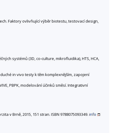
ch. Faktory ovlivňující výběr biotestu, testovací design,
ěčných systémů (3D, co-culture, mikrofluidika), HTS, HCA,
duché in vivo testy k těm komplexnějším, zapojení
IVIVE, PBPK, modelování účinků směsí. Integrativní
rzita v Brně, 2015, 151 stran. ISBN 9788075093349.
info