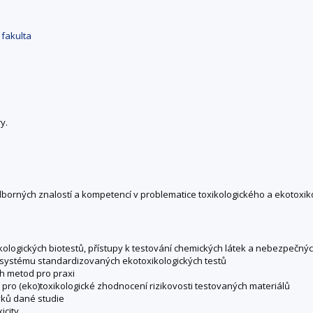
fakulta
y.
odborných znalostí a kompetencí v problematice toxikologického a ekotox
xikologických biotestů, přístupy k testování chemických látek a nebezpečnýc
 a systému standardizovaných ekotoxikologických testů
ch metod pro praxi
 pro (eko)toxikologické zhodnocení rizikovosti testovaných materiálů
avků dané studie
icity