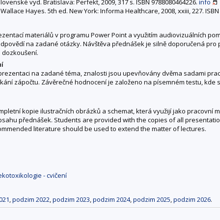
 slovenské vyd. Bratislava: Perfekt, 2009, 317 s. ISBN 9788080464226.
info
. Wallace Hayes. 5th ed. New York: Informa Healthcare, 2008, xxiii, 227. IS
ezentací materiálů v programu Power Point a využitím audiovizuálních po
odpovědí na zadané otázky. Návštěva přednášek je silně doporučená pr
 dozkoušení.
ní
 prezentaci na zadané téma, znalosti jsou upevňovány dvěma sadami pra
skání zápočtu. Závěrečné hodnocení je založeno na písemném testu, kde
pletní kopie ilustračních obrázků a schemat, která využijí jako pracovní m
obsahu přednášek. Students are provided with the copies of all presentatio
mmended literature should be used to extend the matter of lectures.
kotoxikologie - cvičení
021
,
podzim 2022
,
podzim 2023
,
podzim 2024
,
podzim 2025
,
podzim 2026
.