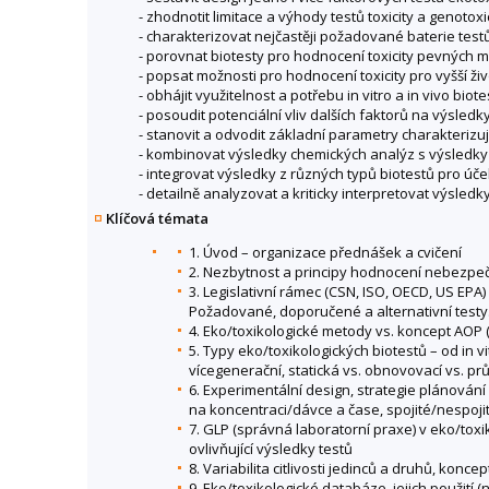
- zhodnotit limitace a výhody testů toxicity a genotox
- charakterizovat nejčastěji požadované baterie test
- porovnat biotesty pro hodnocení toxicity pevných ma
- popsat možnosti pro hodnocení toxicity pro vyšší ži
- obhájit využitelnost a potřebu in vitro a in vivo bio
- posoudit potenciální vliv dalších faktorů na výsledk
- stanovit a odvodit základní parametry charakterizujíc
- kombinovat výsledky chemických analýz s výsledky 
- integrovat výsledky z různých typů biotestů pro úče
- detailně analyzovat a kriticky interpretovat výsledky
Klíčová témata
1. Úvod – organizace přednášek a cvičení
2. Nezbytnost a principy hodnocení nebezpečno
3. Legislativní rámec (CSN, ISO, OECD, US EPA) 
Požadované, doporučené a alternativní testy
4. Eko/toxikologické metody vs. koncept AOP
5. Typy eko/toxikologických biotestů – od in v
vícegenerační, statická vs. obnovovací vs. p
6. Experimentální design, strategie plánování
na koncentraci/dávce a čase, spojité/nespoji
7. GLP (správná laboratorní praxe) v eko/toxi
ovlivňující výsledky testů
8. Variabilita citlivosti jedinců a druhů, konc
9. Eko/toxikologické databáze, jejich použití