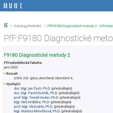
P
P
P
P
ř
ř
ř
ř
e
e
e
e
s
s
s
s
k
k
k
k
o
o
o
o
>
>
Katalog předmětů
PřF:F9180 Diagnostické metody 2 - Informa
č
č
č
č
i
i
i
i
PřF:F9180 Diagnostické meto
t
t
t
t
n
n
n
n
a
a
a
a
h
h
o
p
F9180 Diagnostické metody 2
o
l
b
a
r
a
s
t
Přírodovědecká fakulta
n
v
a
i
jaro 2023
í
i
h
č
Rozsah
l
č
k
2/0/0. 2 kr. (plus ukončení). Ukončení: k.
i
k
u
Vyučující
š
u
doc. Mgr. Jan Čech, Ph.D.
(přednášející)
t
doc. Mgr. Pavel Dvořák, Ph.D.
(přednášející)
u
prof. Mgr. Tomáš Hoder, Ph.D.
(přednášející)
Mgr. Aleš Hrdlička, Ph.D.
(přednášející)
prof. Mgr. Vít Kudrle, Ph.D.
(přednášející)
Mgr. Martina Mrkvičková, Ph.D.
(přednášející)