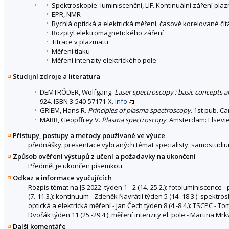
Spektroskopie: luminiscenční, LIF. Kontinuální záření pl
EPR, NMR
Rychlá optická a elektrická měření, časově korelované čít
Rozptyl elektromagnetického záření
Titrace v plazmatu
Měření tlaku
Měření intenzity elektrického pole
Studijní zdroje a literatura
DEMTRÖDER, Wolfgang.
Laser spectroscopy : basic concepts 
924. ISBN 3-540-57171-X.
info
GRIEM, Hans R.
Principles of plasma spectroscopy
. 1st pub. C
MARR, Geopffrey V.
Plasma spectroscopy
. Amsterdam: Elsevie
Přístupy, postupy a metody používané ve výuce
přednášky, presentace vybraných témat specialisty, samostudi
Způsob ověření výstupů z učení a požadavky na ukončení
Předmět je ukončen písemkou.
Odkaz a informace vyučujících
Rozpis témat na JS 2022: týden 1 - 2 (14.-25.2.): fotoluminiscence - 
(7.-11.3.): kontinuum - Zdeněk Navrátil týden 5 (14.-18.3.): spektro
optická a elektrická měření - Jan Čech týden 8 (4.-8.4.): TSCPC - Tom
Dvořák týden 11 (25.-29.4.): měření intenzity el. pole - Martina Mrk
Další komentáře