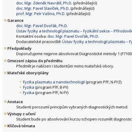
doc. Mgr. Zdeněk Navrátil, Ph.D.
(přednášející)
doc. Mgr. Pavel Slavíček, Ph.D.
(přednášející)
prof. Mgr. Petr Vašina, Ph.D.
(přednášející)
Garance
doc. Mgr. Pavel Dvořák, Ph.D.
Ústav fyziky a technologií plazmatu – Fyzikální sekce – Přírodov
Kontaktní osoba:
doc. Mgr. Pavel Dvořák, Ph.D.
Dodavatelské pracoviště:
Ústav fyziky a technologií plazmatu – F
Předpoklady
Doporučujeme nejprve absolvovat Diagnostické metody 1 (F7100)
Omezení zápisu do předmětu
Předmět je nabízen i studentům mimo mateřské obory.
Mateřské obory/plány
Fyzika plazmatu a nanotechnologií
(program PřF, N-FYZ)
Fyzika
(program PřF, B-FY)
Fyzika
(program PřF, N-FY)
Anotace
Studenti porozumí principům vybraných diagnostických metod.
Výstupy z učení
Student bude po absolvování kurzu schopen rozumět diagnost
Klíčová témata