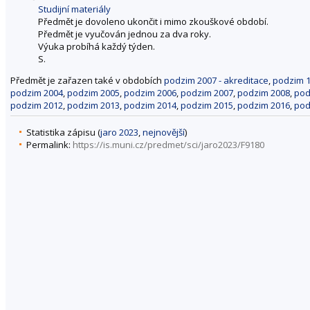
Studijní materiály
Předmět je dovoleno ukončit i mimo zkouškové období.
Předmět je vyučován jednou za dva roky.
Výuka probíhá každý týden.
S.
Předmět je zařazen také v obdobích
podzim 2007 - akreditace
,
podzim 
podzim 2004
,
podzim 2005
,
podzim 2006
,
podzim 2007
,
podzim 2008
,
pod
podzim 2012
,
podzim 2013
,
podzim 2014
,
podzim 2015
,
podzim 2016
,
pod
Statistika zápisu (
jaro 2023
,
nejnovější
)
Permalink:
https://is.muni.cz/predmet/sci/jaro2023/F9180