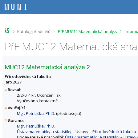
P
P
P
P
ř
ř
ř
ř
e
e
e
e
s
s
s
s
k
k
k
k
o
o
o
o
>
>
Katalog předmětů
PřF:MUC12 Matematická analýza 2 - Infor
č
č
č
č
i
i
i
i
PřF:MUC12 Matematická anal
t
t
t
t
n
n
n
n
a
a
a
a
h
h
o
p
MUC12 Matematická analýza 2
o
l
b
a
r
a
s
t
Přírodovědecká fakulta
n
v
a
i
jaro 2027
í
i
h
č
Rozsah
l
č
k
2/2/0. 4 kr. Ukončení: zk.
i
k
u
Vyučováno kontaktně
š
u
Vyučující
t
Mgr. Petr Liška, Ph.D.
(přednášející)
u
Garance
Mgr. Petr Liška, Ph.D.
Ústav matematiky a statistiky – Ústavy – Přírodovědecká fakulta
Dodavatelské pracoviště:
Ústav matematiky a statistiky – Ústavy