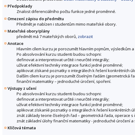
Předpoklady
Znalost diferenciálního počtu funkce jedné proměnné.
Omezení zápisu do předmětu
Předmět je nabízen i studentům mimo mateřské obory.
Mateřské obory/plány
předmět má 7 mateřských oborů,
zobrazit
Anotace
Hlavním cílem kurzu je porozumět hlavním pojmům, výsledkům a 
Po absolvování kurzu studenti budou schopni:
definovat a interpretovat určité i neurčité integrály;
užívat efektivní techniky integrace funkcí jedné proměnné;
aplikovat získané poznatky o integrálech k řešení konkrétních úl
Dalším cílem kurzu je porozumět číselným řadám (geometrická ř
finanční matematiky – jednoduché úročení, spoření.
Výstupy z učení
Po absolvování kurzu studenti budou schopni:
definovat a interpretovat určité i neurčité integrály;
užívat efektivní techniky integrace funkcí jedné proměnné;
aplikovat získaníé poznatky o integrálech k řešení konkrétních ú
znát základy teorie číselných řad – geometrická řada, operace s
znát základní úlohy finanční matematiky - jednoduché úročení a 
Klíčová témata