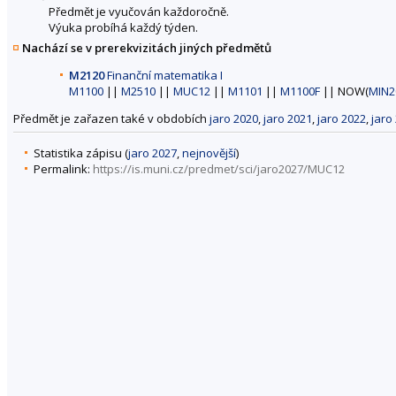
Předmět je vyučován každoročně.
Výuka probíhá každý týden.
Nachází se v prerekvizitách jiných předmětů
M2120
Finanční matematika I
M1100
||
M2510
||
MUC12
||
M1101
||
M1100F
|| NOW(
MIN2
Předmět je zařazen také v obdobích
jaro 2020
,
jaro 2021
,
jaro 2022
,
jaro
Statistika zápisu (
jaro 2027
,
nejnovější
)
Permalink:
https://is.muni.cz/predmet/sci/jaro2027/MUC12