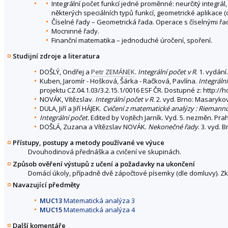
Integrální počet funkcí jedné proměnné: neurčitý integrál
některých speciálních typů funkcí, geometrické aplikace 
Číselné řady – Geometrická řada. Operace s číselnými ř
Mocninné řady.
Finanční matematika – jednoduché úročení, spoření.
Studijní zdroje a literatura
DOŠLÝ, Ondřej a
Petr ZEMÁNEK
.
Integrální počet v R
. 1. vydán
Kuben, Jaromír - Hošková, Šárka - Račková, Pavlína.
Integráln
projektu CZ.04.1.03/3.2.15.1/0016 ESF ČR. Dostupné z: http://
NOVÁK, Vítězslav.
Integrální počet v R
. 2. vyd. Brno: Masaryko
DULA, Jiří a Jiří HÁJEK.
Cvičení z matematické analýzy : Riemannů
Integrální počet.
Edited by Vojtěch Jarník. Vyd. 5. nezměn. Pra
DOŠLÁ, Zuzana a Vítězslav NOVÁK.
Nekonečné řady
. 3. vyd.
Přístupy, postupy a metody používané ve výuce
Dvouhodinová přednáška a cvičení ve skupinách.
Způsob ověření výstupů z učení a požadavky na ukončení
Domácí úkoly, případně dvě zápočtové písemky (dle domluvy). Zko
Navazující předměty
MUC13
Matematická analýza 3
MUC15
Matematická analýza 4
Další komentáře