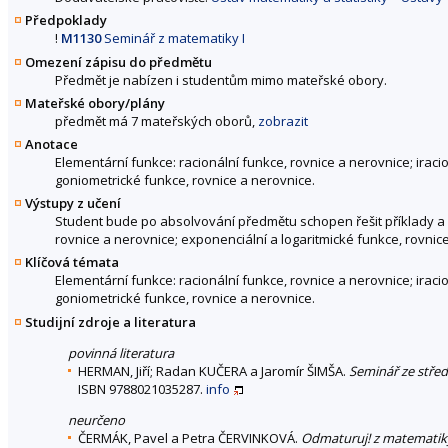
Předpoklady
!
M1130
Seminář z matematiky I
Omezení zápisu do předmětu
Předmět je nabízen i studentům mimo mateřské obory.
Mateřské obory/plány
předmět má 7 mateřských oborů,
zobrazit
Anotace
Elementární funkce: racionální funkce, rovnice a nerovnice; iraci
goniometrické funkce, rovnice a nerovnice.
Výstupy z učení
Student bude po absolvování předmětu schopen řešit příklady a vy
rovnice a nerovnice; exponenciální a logaritmické funkce, rovnic
Klíčová témata
Elementární funkce: racionální funkce, rovnice a nerovnice; iraci
goniometrické funkce, rovnice a nerovnice.
Studijní zdroje a literatura
povinná literatura
HERMAN, Jiří; Radan KUČERA a Jaromír ŠIMŠA.
Seminář ze stře
ISBN 9788021035287.
info
neurčeno
ČERMÁK, Pavel a Petra ČERVINKOVÁ.
Odmaturuj! z matematik