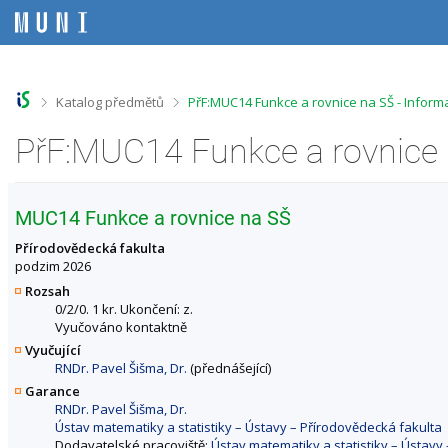
P
P
P
P
ř
ř
ř
ř
e
e
e
e
s
s
s
s
k
k
k
k
o
o
o
o
>
>
Katalog předmětů
PřF:MUC14 Funkce a rovnice na SŠ - Infor
č
č
č
č
i
i
i
i
PřF:MUC14 Funkce a rovnice 
t
t
t
t
n
n
n
n
a
a
a
a
h
h
o
p
MUC14 Funkce a rovnice na SŠ
o
l
b
a
r
a
s
t
Přírodovědecká fakulta
n
v
a
i
podzim 2026
í
i
h
č
Rozsah
l
č
k
0/2/0. 1 kr. Ukončení: z.
i
k
u
Vyučováno kontaktně
š
u
Vyučující
t
RNDr. Pavel Šišma, Dr.
(přednášející)
u
Garance
RNDr. Pavel Šišma, Dr.
Ústav matematiky a statistiky – Ústavy – Přírodovědecká fakulta
Dodavatelské pracoviště:
Ústav matematiky a statistiky – Ústavy