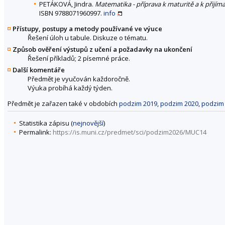
PETÁKOVÁ, Jindra.
Matematika - příprava k maturitě a k přijí
ISBN 9788071960997.
info
Přístupy, postupy a metody používané ve výuce
Řešení úloh u tabule. Diskuze o tématu.
Způsob ověření výstupů z učení a požadavky na ukončení
Řešení příkladů; 2 písemné práce.
Další komentáře
Předmět je vyučován každoročně.
Výuka probíhá každý týden.
Předmět je zařazen také v obdobích
podzim 2019
,
podzim 2020
,
podzim
Statistika zápisu (
nejnovější
)
Permalink:
https://is.muni.cz/predmet/sci/podzim2026/MUC14