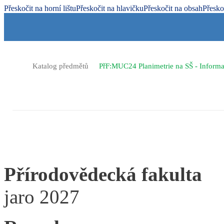
Přeskočit na horní lištu
Přeskočit na hlavičku
Přeskočit na obsah
Přesko
>
>
Katalog předmětů
PřF:MUC24 Planimetrie na SŠ - Info
PřF:MUC24 Planimetrie n
MUC24 Planimetrie na
Přírodovědecká fakulta
jaro 2027