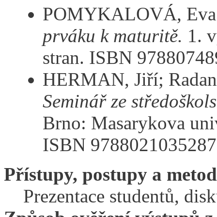
POMYKALOVÁ, Eva
prváku k maturitě.
1. v
stran. ISBN 9788074
HERMAN, Jiří; Rada
Seminář ze středoškol
Brno: Masarykova univ
ISBN 9788021035287
Přístupy, postupy a meto
Prezentace studentů, disk