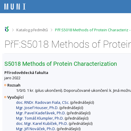
P
P
P
P
ř
ř
ř
ř
e
e
e
e
s
s
s
s
k
k
k
k
o
o
o
o
>
>
Katalog předmětů
PřF:S5018 Methods of Protein Characteriz 
č
č
č
č
i
i
i
i
t
t
t
t
n
n
n
n
a
a
a
a
h
h
o
p
S5018 Methods of Protein Characterization
o
l
b
a
r
a
s
t
Přírodovědecká fakulta
n
v
a
i
jaro 2022
í
i
h
č
Rozsah
l
č
k
1/0/0. 1 kr. (plus ukončení). Doporučované ukončení: k. Jiná možn
i
k
u
Vyučující
š
u
doc. RNDr. Radovan Fiala, CSc.
(přednášející)
t
Mgr. Josef Houser, Ph.D.
(přednášející)
u
Mgr. Pavel Kadeřávek, Ph.D.
(přednášející)
Mgr. Tomáš Klumpler, Ph.D.
(přednášející)
doc. Mgr. Karel Kubíček, Ph.D.
(přednášející)
Mgr. Jiří Nováček, Ph.D.
(přednášející)