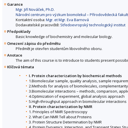
Garance
Mgr. Jiří Nováček, Ph.D.
Národní centrum pro výzkum biomolekul – Přírodovědecká fakul
Kontaktní osoba:
Mgr. et Mgr. Eva Barnová
Dodavatelské pracoviště:
Středoevropský technologický institut
Předpoklady
Basic knowledge of biochemistry and molecular biology.
Omezení zápisu do předmětu
Předmět je otevřen studentům libovolného oboru.
Anotace
The aim of this course is to introduce to students present possibi
Klíčová témata
I. Protein characterization by biochemical methods
1.Biomolecular sample, quality analysis, sample require
2.Methods for analysis of biomolecules, complementarity
3.Biomolecular interactions – methods, comparison, appli
4.Optimization of experiment, global analysis approach
5.High-throughput approach in biomolecular interactions
II. Protein characterization by NMR
1. Principles of NMR Spectroscopy
2. What Can NMR Tell about Proteins
3. Protein Structure Determination by NMR
4. Protein Dynamics, Interaction, and Transient States S