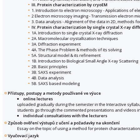
III. Protein characterization by cryoEM
1. Introduction to electron microscopy - Applications of e
2 Electron microscopy imaging - Transmission electron mi
3. Data analysis - Alignment of the data in 2D, methods f
IV. Protein characterization by single crystal X-ray di
1A. Introduction to single crystal X-ray diffraction
2A. Macromolecular crystallization techniques
3A. Diffraction experiment
4A. The Phase Problem & methods of its solving
5A. Structural model & its refinement
1B. Introduction to Biological Small Angle X-ray Scattering
2B. Basic principles
3B. SAXS experiment
4B. Data analysis
5B. SAXS based modeling
Přístupy, postupy a metody používané ve výuce
online lectures
uploaded gradually during the semester in the Interactive syllab
students go through the commented presentations and videos in
individual consultations with the lecturers
Způsob ověření výstupů z učení a požadavky na ukončení
Essay on the topic of using a method for protein characterization
Vyučovací jazyk